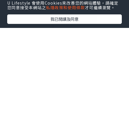
U Lifestyle 會使用Cookies來改善您的網站體驗，請確定
您同意接受本網站之
私隱政策和使用條款
才可繼續瀏覽。
我已閱讀及同意
你有沒有以下香港腳症狀？
1）腳痕難耐（特別是腳趾縫或腳底，出汗
後更明顯）
2）出現紅斑、嚴重脫皮、皮膚乾裂
3）足弓或腳側冒出一顆顆小水泡
4）即使天天洗腳依然有持續的腳臭異味
原來這些都是真菌感染引起的症狀，俗稱
「香港腳」的足癬真的很頑固，不好好處
理真的會反覆發作，好困擾！😫 今天想跟