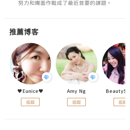
努力和爛面作戰成了最近首要的課題。
推薦博客
h 夏沫
♥Eunice♥
Amy Ng
追蹤
追蹤
追蹤