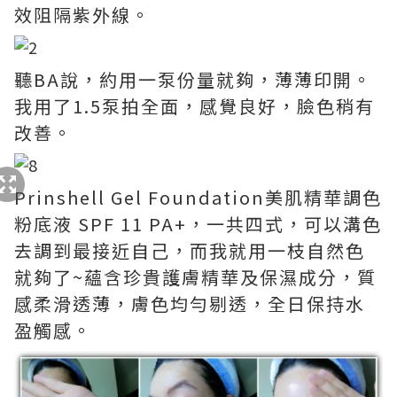
效阻隔紫外線。
聽BA說，約用一泵份量就夠，薄薄印開。
我用了1.5泵拍全面，感覺良好，臉色稍有
改善。
Prinshell Gel Foundation美肌精華調色
粉底液 SPF 11 PA+，一共四式，可以溝色
去調到最接近自己，而我就用一枝自然色
就夠了~蘊含珍貴護膚精華及保濕成分，質
感柔滑透薄，膚色均勻剔透，全日保持水
盈觸感。