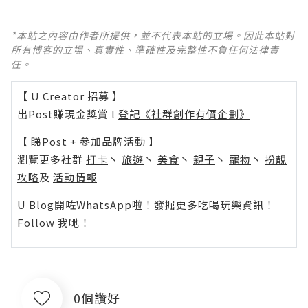
*本站之內容由作者所提供，並不代表本站的立場。因此本站對
所有博客的立場、真實性、準確性及完整性不負任何法律責
任。
【 U Creator 招募 】
出Post賺現金獎賞 l
登記《社群創作有價企劃》
【 睇Post + 參加品牌活動 】
瀏覽更多社群
打卡
丶
旅遊
丶
美食
丶
親子
丶
寵物
丶
扮靚
攻略
及
活動情報
U Blog開咗WhatsApp啦！發掘更多吃喝玩樂資訊！
Follow 我哋
！
0個讚好