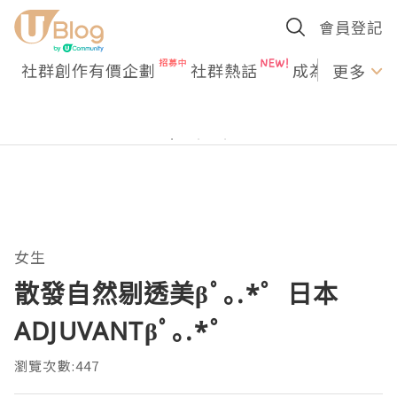
會員登記
社群創作有價企劃
社群熱話
成為U Creato
更多
女生
散發自然剔透美βﾟ｡.*゜日本
ADJUVANTβﾟ｡.*゜
瀏覽次數:447