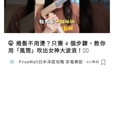
🤫 捲髮不用燙？只需 4 個步驟，教你
用「風筒」吹出女神大波浪！💇‍♀️
PriseMall日本深度攻略 家電美妝
6小時前