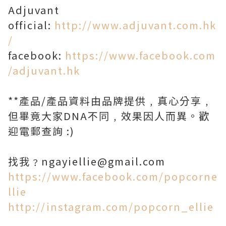
Adjuvant
official:
http://www.adjuvant.com.hk
/
facebook:
https://www.facebook.com
/adjuvant.hk
**產品/產品資料由品牌提供﹐真心分享﹐
但畢竟大家DNA不同﹐效果因人而異。歡
迎電郵查詢 :)
找我﹖ngayiellie@gmail.com
https://www.facebook.com/popcorne
llie
http://instagram.com/popcorn_ellie