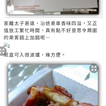
家離太子甚遠，沿途乘車香味四溢，又正
值放工繁忙時間，真有點不好意思令周圍
的乘客餓上加餓呢…
紙盒可入微波爐，幾方便。