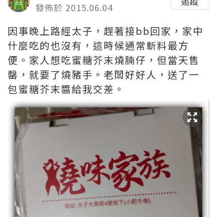
追蹤
發佈於 2015.06.04
因事晚上路經太子，趕著接bb回家，家中
什麼吃的也沒有，這時候通常斬料最方
便。家人想吃蜜糖芥末燒腩仔，但當天售
罄，就要了燒豬手。老闆好好人，送了一
包蜜糖芥末醬給我交差。