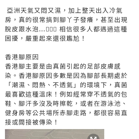
亞洲天氣又悶又濕，加上整天出入冷氣
房，真的很常搞到腳丫子發癢，甚至出現
脫皮跟水泡...🤦🏻‍♀️ 相信很多人都遇過這種
困擾，嚴重起來還很尷尬！
香港腳原因
香港腳主要是由真菌引起的足部皮膚感
染。香港腳原因多數是因為腳部長期處於
「潮濕、悶熱、不透氣」的環境下，真菌
最喜歡這種溫床！例如經常穿不透氣的包
鞋、腳汗多沒及時擦乾，或者在游泳池、
健身房等公共場所赤腳走路，都很容易直
接或間接被傳染！