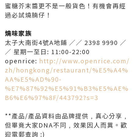
蜜糖芥末醬更不是一般貨色！有機會再經
過必試燒腩仔！
燒味家族
太子大南街4號A地鋪 ／／ 2398 9990 ／
／ 星期一至日: 11:00-22:00
openrice:
http://www.openrice.com/
zh/hongkong/restaurant/%E5%A4%
AA%E5%AD%90-
%E7%87%92%E5%91%B3%E5%AE%
B6%E6%97%8F/443792?s=3
**產品/產品資料由品牌提供﹐真心分享﹐
但畢竟大家DNA不同﹐效果因人而異。歡
迎電郵查詢 :)