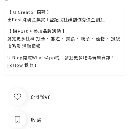
【 U Creator 招募 】
出Post賺現金獎賞 l
登記《社群創作有價企劃》
【 睇Post + 參加品牌活動 】
瀏覽更多社群
打卡
丶
旅遊
丶
美食
丶
親子
丶
寵物
丶
扮靚
攻略
及
活動情報
U Blog開咗WhatsApp啦！發掘更多吃喝玩樂資訊！
Follow 我哋
！
0個讚好
收藏