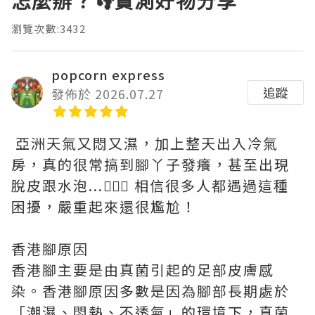
怎麼辦？👣實測好物分享
瀏覽次數:3432
popcorn express
追蹤
發佈於 2026.07.27
亞洲天氣又悶又濕，加上整天出入冷氣
房，真的很常搞到腳丫子發癢，甚至出現
脫皮跟水泡...🤦🏻‍♀️ 相信很多人都遇過這種
困擾，嚴重起來還很尷尬！
香港腳原因
香港腳主要是由真菌引起的足部皮膚感
染。香港腳原因多數是因為腳部長期處於
「潮濕、悶熱、不透氣」的環境下，真菌