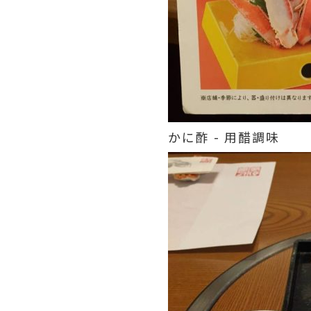
かに酢 - 用醋調味