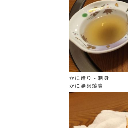
かに造り - 刺身
かに湯葉燒賣