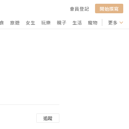
會員登記
開始撰寫
食
旅遊
女生
玩樂
親子
生活
寵物
行山
更多
打卡
追蹤