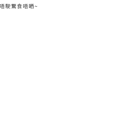
唔駛驚食唔晒~