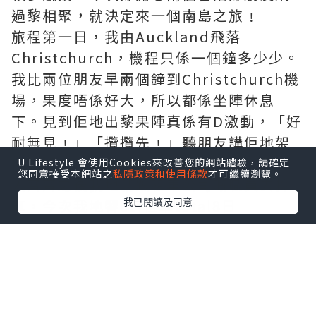
過黎相聚，就決定來一個南島之旅﹗
旅程第一日，我由Auckland飛落
Christchurch，機程只係一個鐘多少少。
我比兩位朋友早兩個鐘到Christchurch機
場，果度唔係好大，所以都係坐陣休息
下。見到佢地出黎果陣真係有D激動，「好
耐無見﹗」「攬攬先﹗」聽朋友講佢地架
機勁搖，可能因為南島真係好﹗大﹗風﹗
U Lifestyle 會使用Cookies來改善您的網站體驗，請確定
您同意接受本網站之
私隱政策和使用條款
才可繼續瀏覽。
人齊齊之後我地就跟租車公司嘅職員去拎
我已閱讀及同意
車，今次我地響ezi租車total8日
NZD$543