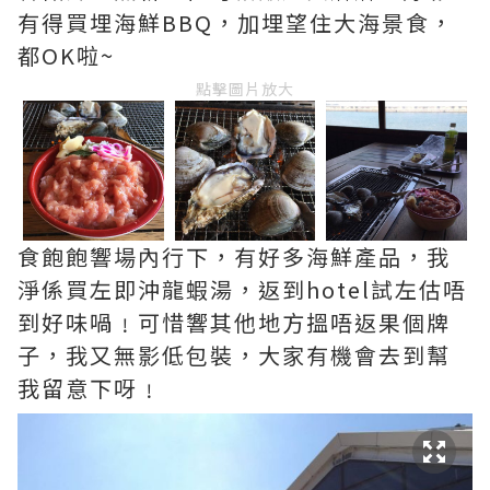
有得買埋海鮮BBQ，加埋望住大海景食，
都OK啦~
點擊圖片放大
食飽飽響場內行下，有好多海鮮產品，我
淨係買左即沖龍蝦湯，返到hotel試左估唔
到好味喎﹗可惜響其他地方搵唔返果個牌
子，我又無影低包裝，大家有機會去到幫
我留意下呀﹗