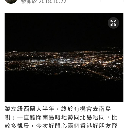
發佈於 2018.10.22
黎左紐西蘭大半年，終於有機會去南島
喇﹗一直聽聞南島嘅地勢同北島唔同，比
較多靚景，今次好開心兩個香港好朋友飛