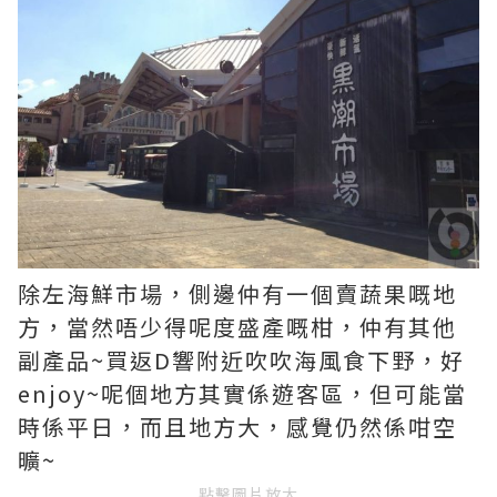
除左海鮮市場，側邊仲有一個賣蔬果嘅地
方，當然唔少得呢度盛產嘅柑，仲有其他
副產品~買返D響附近吹吹海風食下野，好
enjoy~呢個地方其實係遊客區，但可能當
時係平日，而且地方大，感覺仍然係咁空
曠~
點擊圖片放大