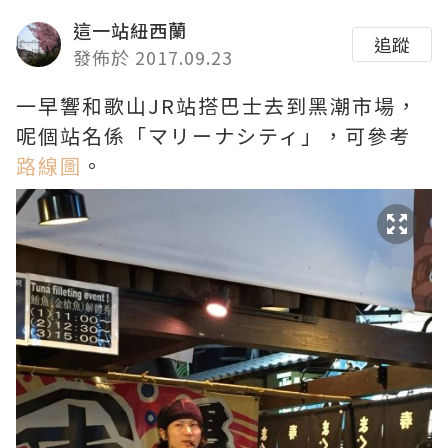
這一站紐西蘭
追蹤
發佈於 2017.09.23
一早響和歌山JR站搭巴士去到黑潮市場，
呢個站名係「マリーナシティ」，可參考
路線圖
。