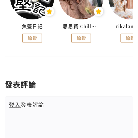
urnal
魚堅日記
思思賢 ChillMyBabe
rikala
追蹤
追蹤
追蹤
發表評論
登入
發表評論