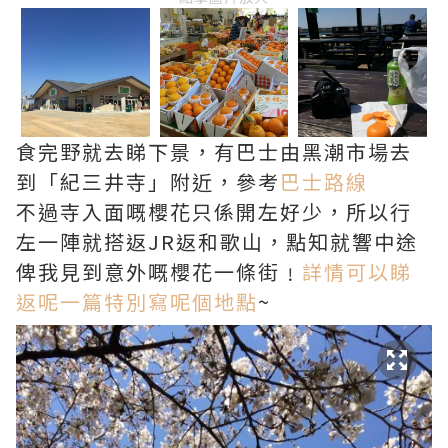
食完野就去睇下景，有巴士由黑潮市場去
到「紀三井寺」附近，參考
巴士路線
不過寺入面嘅櫻花只係開左好少，所以行
左一陣就搭返JR返和歌山，點知就響中途
俾我見到意外嘅櫻花一條街﹗
詳情可以睇
返呢一篇特別寫呢個地點
~