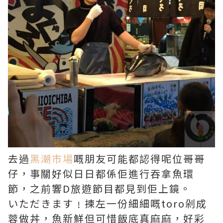
去過
黑潮市場
嘅朋友可能都認得呢位哥哥
仔，事關好似日日都係佢進行吞拿魚環
節，之前響D旅遊節目都見到佢上鏡。
いただきます﹗揀左一份細細嘅toro剁成
蓉做丼，魚新鮮但可惜飯底真麻麻，好彩