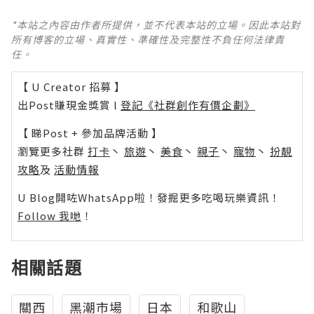
*本站之內容由作者所提供，並不代表本站的立場。因此本站對
所有博客的立場、真實性、準確性及完整性不負任何法律責
任。
【 U Creator 招募 】
出Post賺現金獎賞 l
登記《社群創作有價企劃》
【 睇Post + 參加品牌活動 】
瀏覽更多社群
打卡
丶
旅遊
丶
美食
丶
親子
丶
寵物
丶
扮靚
攻略
及
活動情報
U Blog開咗WhatsApp啦！發掘更多吃喝玩樂資訊！
Follow 我哋
！
相關話題
關西
黑潮市場
日本
和歌山