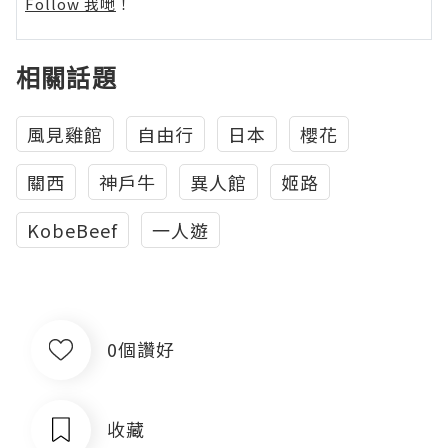
Follow 我哋
！
相關話題
風見雞館
自由行
日本
櫻花
關西
神戶牛
異人館
姬路
KobeBeef
一人遊
0個讚好
收藏