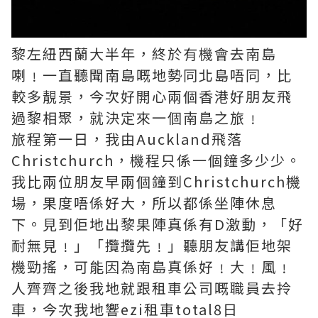
黎左紐西蘭大半年，終於有機會去南島
喇﹗一直聽聞南島嘅地勢同北島唔同，比
較多靚景，今次好開心兩個香港好朋友飛
過黎相聚，就決定來一個南島之旅﹗
旅程第一日，我由Auckland飛落
Christchurch，機程只係一個鐘多少少。
我比兩位朋友早兩個鐘到Christchurch機
場，果度唔係好大，所以都係坐陣休息
下。見到佢地出黎果陣真係有D激動，「好
耐無見﹗」「攬攬先﹗」聽朋友講佢地架
機勁搖，可能因為南島真係好﹗大﹗風﹗
人齊齊之後我地就跟租車公司嘅職員去拎
車，今次我地響ezi租車total8日