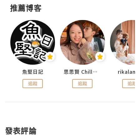
推薦博客
urnal
魚堅日記
思思賢 ChillMyBabe
rikala
追蹤
追蹤
追蹤
發表評論