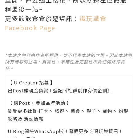
程最後一站~
更多飲飲食食旅遊資訊：
識玩識食
Facebook Page
*本站之內容由作者所提供，並不代表本站的立場。因此本站對
所有博客的立場、真實性、準確性及完整性不負任何法律責
任。
【 U Creator 招募 】
出Post賺現金獎賞 l
登記《社群創作有價企劃》
【 睇Post + 參加品牌活動 】
瀏覽更多社群
打卡
丶
旅遊
丶
美食
丶
親子
丶
寵物
丶
扮靚
攻略
及
活動情報
U Blog開咗WhatsApp啦！發掘更多吃喝玩樂資訊！