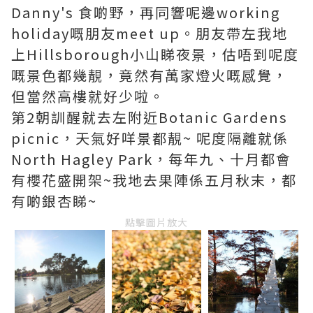
Danny's 食啲野，再同響呢邊working
holiday嘅朋友meet up。朋友帶左我地
上Hillsborough小山睇夜景，估唔到呢度
嘅景色都幾靚，竟然有萬家燈火嘅感覺，
但當然高樓就好少啦。
第2朝訓醒就去左附近Botanic Gardens
picnic，天氣好咩景都靚~ 呢度隔離就係
North Hagley Park，每年九、十月都會
有櫻花盛開架~我地去果陣係五月秋末，都
有啲銀杏睇~
點擊圖片放大