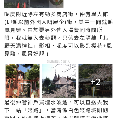
呢度附近除左有勁多商店街，仲有異人館
(即係以前外國人嘅屋企)街，其中一間就係
風見雞。由於要另外俾入場費同時間所
限，我就無入去參觀，只係去左隔離「北
野天満神社」影相，呢度可以影到櫻花+風
見雞，風景好靚﹗
點擊圖片放大
+2
最後仲響神戶買埋水波爐，可以直送去我
下一站「姬路」，當時係白色姬路城剛剛
重開，仲要遇上櫻花，所以就揀左佢做旅