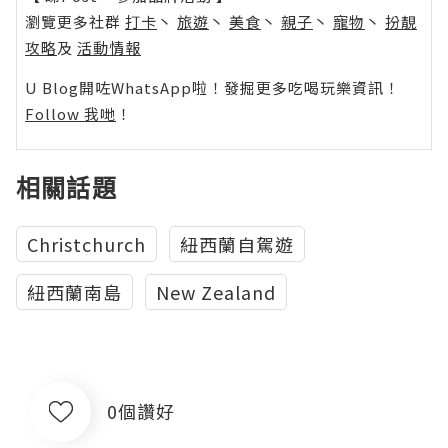
瀏覽更多社群
打卡
丶
旅遊
丶
美食
丶
親子
丶
寵物
丶
扮靚
攻略
及
活動情報
U Blog開咗WhatsApp啦！發掘更多吃喝玩樂資訊！
Follow 我哋
！
相關話題
Christchurch
紐西蘭自駕遊
紐西蘭南島
New Zealand
0個讚好