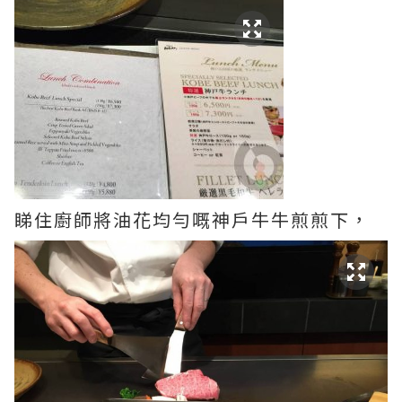
睇住廚師將油花均勻嘅神戶牛牛煎煎下，