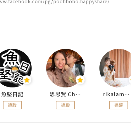
www.facebook.com/pg/poohbobo.happyshare/
魚堅日記
思思賢 ChillMyBabe
rikalammm
追蹤
追蹤
追蹤