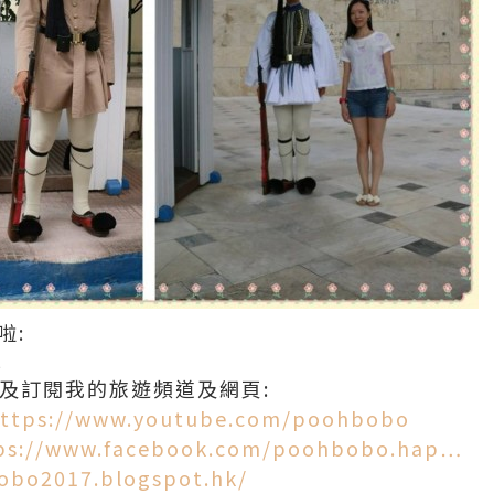
啦:
2
E 及訂閱我的旅遊頻道及網頁:
ttps://www.youtube.com/poohbobo
ps://www.facebook.com/poohbobo.hap…
obo2017.blogspot.hk/