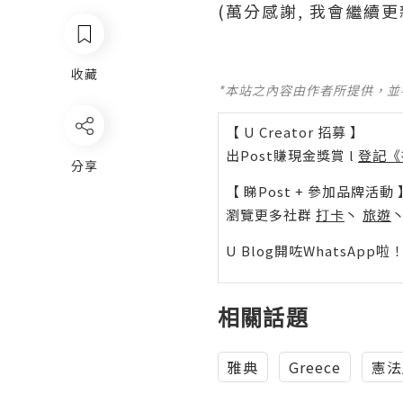
(萬分感謝, 我會繼續更
收藏
*本站之內容由作者所提供，
【 U Creator 招募 】
出Post賺現金獎賞 l
登記《
分享
【 睇Post + 參加品牌活動 
瀏覽更多社群
打卡
丶
旅遊
U Blog開咗WhatsAp
相關話題
雅典
Greece
憲法