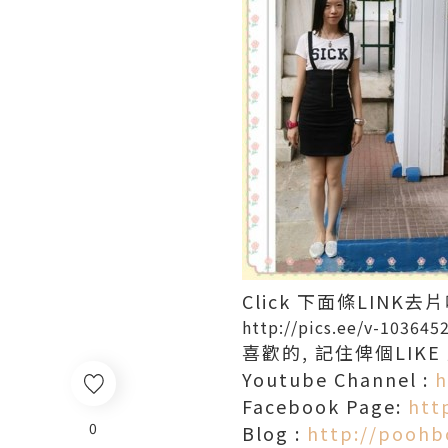
Click 下面條LINK去片
http://pics.ee/v-103645
喜歡的, 記住俾個LIK
Youtube Channel :
h
Facebook Page:
htt
0
Blog :
http://poohb