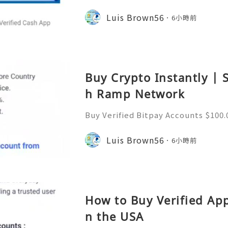
e: $110.00 through $699.00 Buy Ver
r Sale | Fast Delivery Available Are
Luis Brown56
6小時前
fied Cash App Accou
Buy Crypto Instantly | 
h Ramp Network
Buy Verified Bitpay Accounts $100.
$100.00 through $190.00 Buy verifi
to-Use Verified BitPay Accounts On
Luis Brown56
6小時前
ccounts for fast, secu
How to Buy Verified App
n the USA