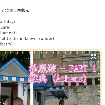
ay 3 雅典市內觀光
alf-day)
uare)
liament)
 to the unknown solider)
brary)