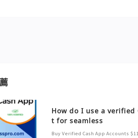
薦
How do I use a verifie
t for seamless
Buy Verified Cash App Accounts $11