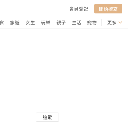
會員登記
開始撰寫
食
旅遊
女生
玩樂
親子
生活
寵物
行山
更多
打卡
追蹤