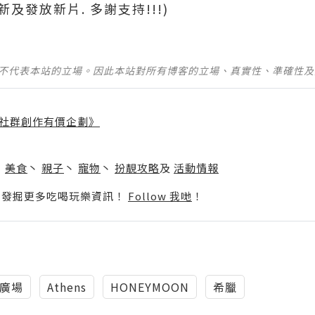
新及發放新片. 多謝支持!!!)
並不代表本站的立場。因此本站對所有博客的立場、真實性、準確性
社群創作有價企劃》
】
丶
美食
丶
親子
丶
寵物
丶
扮靚攻略
及
活動情報
p啦！發掘更多吃喝玩樂資訊！
Follow 我哋
！
廣場
Athens
HONEYMOON
希臘