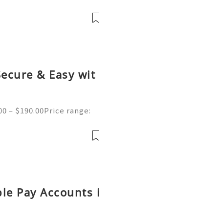
ified Cash App Accounts fo
 you afraid to buy our Veri
Secure & Easy wit
00 – $190.00Price range:
ed Bitpay Accounts Ready-
line Buy verified Bitpay A
le Pay Accounts i