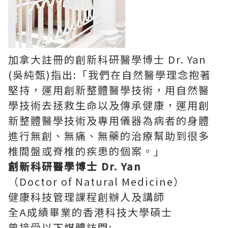
加拿大註冊的創新科研醫學博士
Dr. Yan
(
吳純甄
)
指出
:
「我們在自然醫學理念抱著
堅持，運用創新整體醫學技術，用自然醫
學技術去拯救生命以及傳承健康，運用創
新整體醫學技術及專用儀器為病者的身體
進行無創、無痛、無藥的治療幫助到很多
椎間盤或脊椎的疾患的個案。」
創新科研醫學博士
Dr. Yan
（
Doctor of Natural Medicine
）
健康科技管理課程創辦人及講師
全
A
成績畢業的香港科技大學碩士
曾接受以下媒體訪問
: