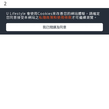
2
衝出馬路
U Lifestyle 會使用Cookies來改善您的網站體驗，請確定
狗隻較少外出，有時看到其他狗，例如狗
您同意接受本網站之
私隱政策和使用條款
才可繼續瀏覽。
仔見到狗女或有物件吸引牠。很可能
寵物
我已閱讀及同意
攝影
突然興奮衝前。一些大力的重磅狗隻
更可能将成年人拖跌或拉出馬路…十分危
險對策将狗繩纏住自己的手腕或手臂。令
狗繩不易甩脫。
正確手势拖狗
即是狗隻走在主人左邊，主人用左手控制
狗長度。右手握
用錯狗繩