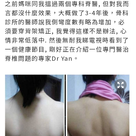
之前媽咪同我搵過兩個專科脊醫
,
但對我而
言都沒什麼效果，大概做了
3-4
年後，骨科
診所的醫師說我側彎度數有略為增加，必
須要穿背架矯正
,
我覺得這樣不是辦法
,
心
情非常低落中
.
然後無耐我睇電視時看到了
一個健康節目
,
剛好正在介紹一位專門醫治
脊椎問題的專家
Dr Yan
。