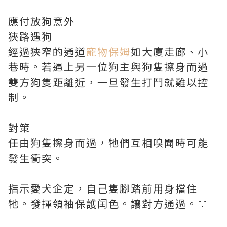
應付放狗意外
狹路遇狗
經過狹窄的通道
寵物保姆
如大廈走廊、小
巷時。若遇上另一位狗主與狗隻擦身而過
雙方狗隻距離近，一旦發生打鬥就難以控
制。
對策
任由狗隻擦身而過，牠們互相嗅聞時可能
發生衝突。
指示愛犬企定，自己隻腳踏前用身擋住
牠。發揮領袖保護闰色。讓對方通過。∵