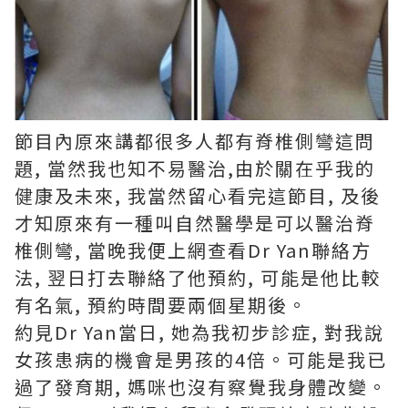
節目內原來講都很多人都有脊椎側彎這問
題
,
當然我也知不易醫治
,
由於關在
乎
我的
健康及未來
,
我當然留心看完這節目
,
及後
才知原來有一種叫自然醫學是可以醫治脊
椎側彎
,
當晚我便上網查看
Dr Yan
聯絡方
法
,
翌日打去聯絡了他預約
,
可能是他比較
有名氣
,
預約時間要兩個星期後。
約見
Dr Yan
當日
,
她為我初步診症
,
對我說
女孩患病的機會是男孩的
4
倍。可能是我已
過了發育期
,
媽咪也沒有察覺我身體改變。