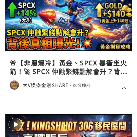
🚨【非農爆冷】黃金、SPCX 暴衝坐火
箭！🚀 SPCX 仲蝕緊錢點解會升？背後
真相曝光！💥黃金撈貨攻略
大V娛樂金融SHARE
36分鐘前