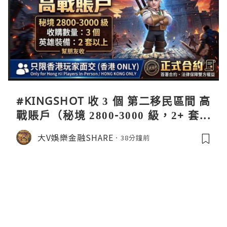
#KINGSHOT 收 3 個 第二移民區間 高
戰賬戶（秘境 2800-3000 級，2+ 套英
雄裝備），只限香港玩家面交，簽署正
大V娛樂金融SHARE
38分鐘前
式合約保障雙方權益！ 九月移民開之
前交收