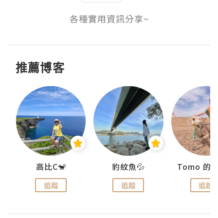
各種實用資訊分享~
推薦博客
)
高比C🐒
豹紋魚💦
追蹤
追蹤
追蹤