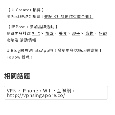
【 U Creator 招募 】
出Post賺現金獎賞 l
登記《社群創作有價企劃》
【 睇Post + 參加品牌活動 】
瀏覽更多社群
打卡
丶
旅遊
丶
美食
丶
親子
丶
寵物
丶
扮靚
攻略
及
活動情報
U Blog開咗WhatsApp啦！發掘更多吃喝玩樂資訊！
Follow 我哋
！
相關話題
VPN，iPhone，Wifi，互聯網，
http://vpnsingapore.co/