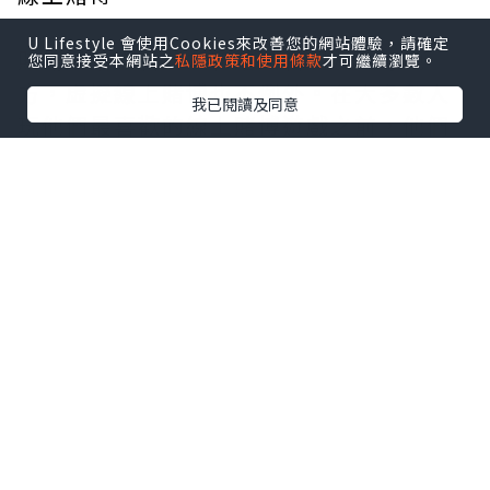
U Lifestyle 會使用Cookies來改善您的網站體驗，請確定
賭場是結識新朋友和結識新朋友的好地
您同意接受本網站之
私隱政策和使用條款
才可繼續瀏覽。
方，虛擬線上賭博也不例外。在大多數人
我已閱讀及同意
玩他們最喜歡的線上賭博遊戲之前，他們
應該始終以通讀線上賭博指南為有效的線
上賭博賭博策略的重點，並且他們還應該
認識到他們應該閱讀有關線上賭博和賭場
的可信評論這一事實。網路賭場遊戲開發
商，為賭場提供的線上賭博遊戲套件提供
動力。通常可以在單個網站上找到線上賭
博指南，以及有關特定係列線上賭博遊戲
和賭場的大量評論。線上娛樂場指南和評
論的內容應直接教育讀者有關線上娛樂場
及其遊戲的信息。與陸上賭場相反，