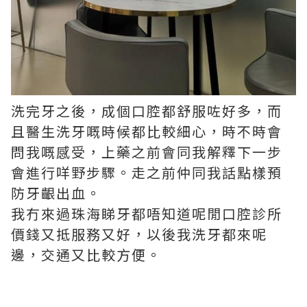
洗完牙之後，成個口腔都舒服咗好多，而
且醫生洗牙嘅時候都比較細心，時不時會
問我嘅感受，上藥之前會同我解釋下一步
會進行咩野步驟。走之前仲同我話點樣預
防牙齦出血。
我冇來過珠海睇牙都唔知道呢閒口腔診所
價錢又抵服務又好，以後我洗牙都來呢
邊，交通又比較方便。