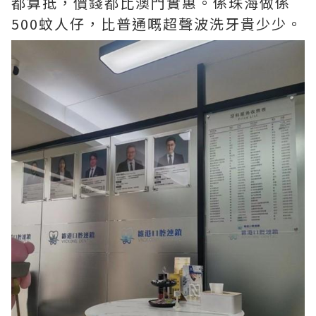
都算抵，價錢都比澳門實惠。係珠海做係
500蚊人仔，比普通嘅超聲波洗牙貴少少。