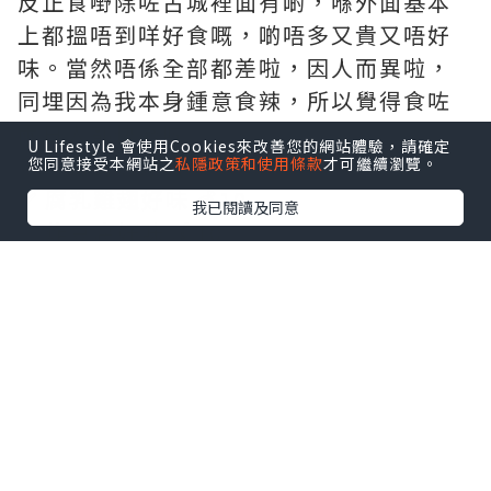
反正食嘢除咗古城裡面有啲，喺外面基本
上都搵唔到咩好食嘅，啲唔多又貴又唔好
味。當然唔係全部都差啦，因人而異啦，
同埋因為我本身鍾意食辣，所以覺得食咗
兩日人都快廢咗。
U Lifestyle 會使用Cookies來改善您的網站體驗，請確定
💛再講講啲好嘅：
您同意接受本網站之
私隱政策和使用條款
才可繼續瀏覽。
✅ 腐乳雞翅好味 💰10
我已閱讀及同意
✅ 炸豆腐好味 💰10
✅ 油柑汁好飲（一定要揀新鮮嘅）💰10
✅ 車輪餅好味又划算（食到唯一一個第二
日又去嘅）💰3
✅ 惠來綠豆餅真係好味（最後趕車走嘅時
候睇到嘅，小哥哥話排隊要好耐，我話我
馬上走咗，就俾咗我一盒）💰13
✅ 炸豬肉粿（好好味）5個 💰10