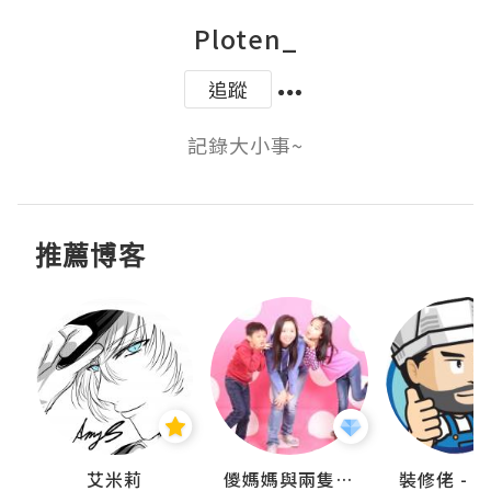
Ploten_
追蹤
記錄大小事~
推薦博客
點滴
艾米莉
儍媽媽與兩隻小魔怪之家