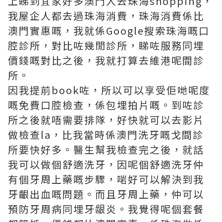
上睇到宜家好多澳門人去珠海shopping，
我屋企人都去過珠海消費，珠海消費係比
澳門實惠嘅，我就係Google搜索珠海嘅口
腔診所，對比咗幾閒診所，睇咗服務同埋
價錢嘅對比之後，我就打算去維港呢間診
所。
因我提前book咗，所以可以享受佢哋呢度
嘅免費口腔檢查，係包埋拍片嘅。到咗診
所之後就唔需要排隊，好快就可以去影片
做檢查la，比我當時係澳門洗牙嘅戈間診
所要快好多。醫生幫我檢查完之後，就話
我可以做個舒適洗牙，因呢個舒適洗牙仲
有個牙周上藥嘅步驟，啱好可以解決到我
牙齦出血嘅問題。而且牙周上藥，仲可以
預防牙周病同埋牙龈炎。我覺得呢個套餐