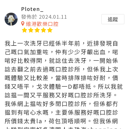
Ploten_
發佈於 2024.01.11
追蹤
維港歡樂口腔
我上一次洗牙已經係半年前，近排發現自
己嘅口氣加重咗，仲有少少牙齦出血，啱
啱好比較得閑，就諗住去洗牙，一開始係
諗去翻之前去過嘅口腔診所，但係我上次
嘅體驗又比較差，當時排隊排咗好耐，價
錢又唔平，戈次體驗一D都唔抵。所以我就
諗揾一間又平服務又好嘅口腔診所洗牙。
我係網上揾咗好多閒口腔診所，但係都冇
揾到有啱心水嘅，主要係服務好嘅口腔診
所價錢太貴la，荷包頂唔順啊。但我係網