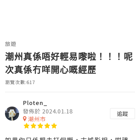
旅遊
潮州真係唔好輕易嚟啦！！！呢
次真係冇咩開心嘅經歷
瀏覽次數:617
Ploten_
發佈於 2024.01.18
追蹤
潮州市
如果你只係想去打個嘢，古城影相，咁確