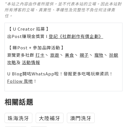
*本站之內容由作者所提供，並不代表本站的立場。因此本站對
所有博客的立場、真實性、準確性及完整性不負任何法律責
任。
【 U Creator 招募 】
出Post賺現金獎賞 l
登記《社群創作有價企劃》
【 睇Post + 參加品牌活動 】
瀏覽更多社群
打卡
丶
旅遊
丶
美食
丶
親子
丶
寵物
丶
扮靚
攻略
及
活動情報
U Blog開咗WhatsApp啦！發掘更多吃喝玩樂資訊！
Follow 我哋
！
相關話題
珠海洗牙
大陸補牙
澳門洗牙