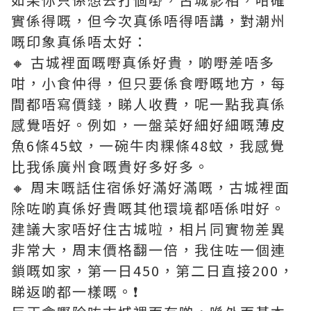
實係得嘅，但今次真係唔得唔講，對潮州
嘅印象真係唔太好：
🔸 古城裡面嘅嘢真係好貴，啲嘢差唔多
咁，小食仲得，但只要係食嘢嘅地方，每
間都唔寫價錢，睇人收費，呢一點我真係
感覺唔好。例如，一盤菜好細好細嘅薄皮
魚6條45蚊，一碗牛肉粿條48蚊，我感覺
比我係廣州食嘅貴好多好多。
🔸 周末嘅話住宿係好滿好滿嘅，古城裡面
除咗啲真係好貴嘅其他環境都唔係咁好。
建議大家唔好住古城啦，相片同實物差異
非常大，周末價格翻一倍，我住咗一個連
鎖嘅如家，第一日450，第二日直接200，
睇返啲都一樣嘅。❗️