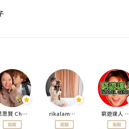
子
思思賢 ChillMyBabe
rikalammm
窮遊達人 Mr.TravelGe
追蹤
追蹤
追蹤