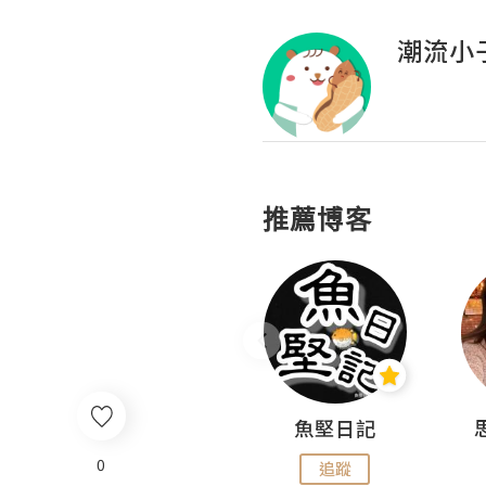
潮流小
推薦博客
沙米旅行手帖 Somewhere Journal
魚堅日記
0
追蹤
追蹤