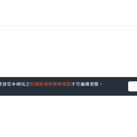
您同意接受本網站之
私隱政策和使用條款
才可繼續瀏覽。
並不代表本站的立場。因此本站對所有博客的立場、真實性、準確性
社群創作有價企劃》
】
丶
美食
丶
親子
丶
寵物
丶
扮靚攻略
及
活動情報