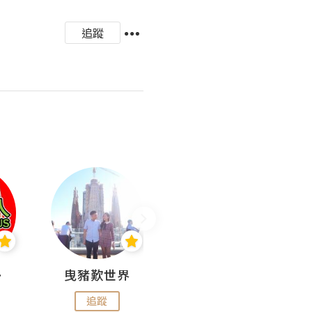
追蹤
nius
曳豬歎世界
Koalascities (^O^)! @ UTravel
追蹤
追蹤