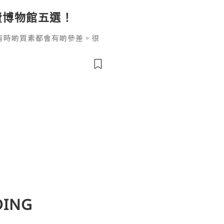
免費博物館五選！
有時啲質素都會有啲參差。很
館/藝術館好多都好高質，而且
好值得一去😛同大家分享下
DING