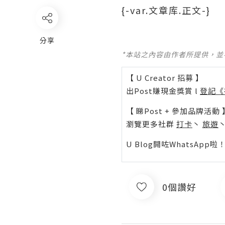
{-var.文章库.正文-}
分享
*本站之內容由作者所提供，
【 U Creator 招募 】
出Post賺現金獎賞 l
登記《
【 睇Post + 參加品牌活動 
瀏覽更多社群
打卡
丶
旅遊
U Blog開咗WhatsAp
0個讚好