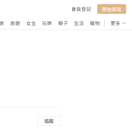
會員登記
開始撰寫
食
旅遊
女生
玩樂
親子
生活
寵物
行山
更多
打卡
追蹤