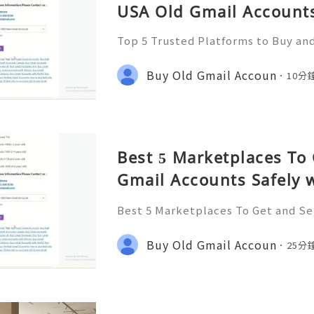
USA Old Gmail Accounts
Top 5 Trusted Platforms to Buy an
unts Safely 2026 If You Want To Mo
tact us : ☠️☠️➤Telegram: @usabes
Buy Old Gmail Accoun
10分
(612) 649-8194 ☠️☠️➤Email:
Best 5 Marketplaces To 
Gmail Accounts Safely w
in 2026
Best 5 Marketplaces To Get and Se
ely with Fast Delivery in 2026 If Y
n Please Contact us : ☠️☠️➤Teleg
Buy Old Gmail Accoun
25分
hatsApp: +1 (612) 649-819