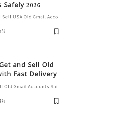
 Safely 2026
d Sell USA Old Gmail Acco
re Information Please Con
tzone ☠️☠️➤WhatsApp: +1
鐘前
Get and Sell Old
ith Fast Delivery
ll Old Gmail Accounts Saf
ou Want To More Informatio
ram: @usabestzone ☠️☠️➤W
鐘前