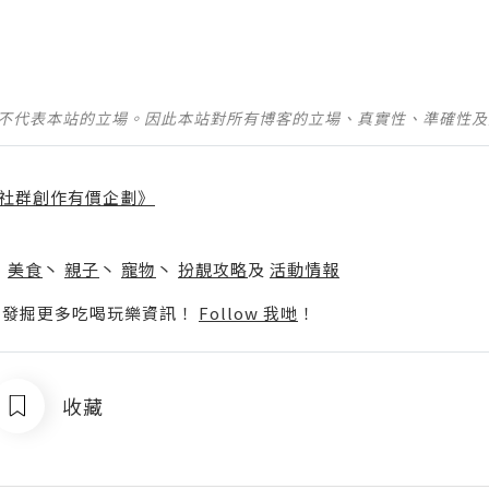
並不代表本站的立場。因此本站對所有博客的立場、真實性、準確性
社群創作有價企劃》
】
丶
美食
丶
親子
丶
寵物
丶
扮靚攻略
及
活動情報
p啦！發掘更多吃喝玩樂資訊！
Follow 我哋
！
收藏