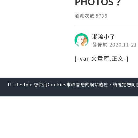
PHOTOS？
瀏覽次數:5736
潮流小子
發佈於 2020.11.21
{-var.文章库.正文-}
U Lifestyle 會使用Cookies來改善您的網站體驗，請確定
*本站之內容由作者所提供，
【 U Creator 招募 】
出Post賺現金獎賞 l
登記《
【 睇Post + 參加品牌活動 
瀏覽更多社群
打卡
丶
旅遊