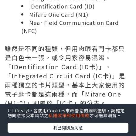
IDentification Card (ID)
Mifare One Card (M1)
Near Field Communication Card
(NFC)
雖然是不同的種類，但用肉眼看門卡都只
是白色卡一張，或令用家容易混淆。
「IDentification Card (ID卡)」、
「Integrated Circuit Card (IC卡)」是
兩種獨立的卡片類型，基本上大家使用的
電子匙卡都是這兩種，而「Mifare One
(M1卡)」則屬於「IC卡」的分支。
U Lifestyle 會使用Cookies來改善您的網站體驗，請確定
您同意接受本網站之
私隱政策和使用條款
才可繼續瀏覽。
至於「NFC」雖然也有實體卡，但其實更
我已閱讀及同意
應稱其為一種近距離無線通訊技術。