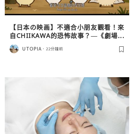
【日本の映画】不適合小朋友觀看！來
自CHIIKAWA的恐怖故事？—《劇場版
CHIIKAWA 人魚島的秘密》
UTOPIA
22分鐘前