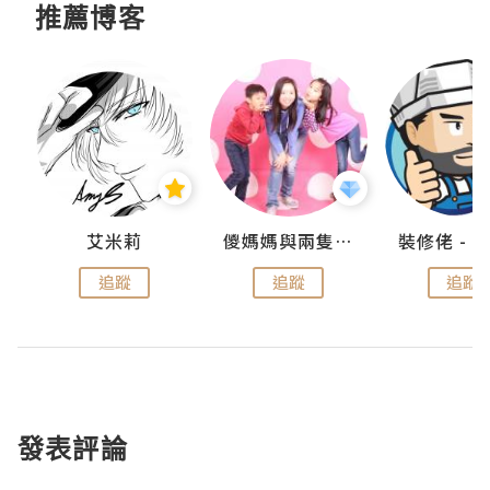
推薦博客
點滴
艾米莉
儍媽媽與兩隻小魔怪之家
追蹤
追蹤
追蹤
發表評論