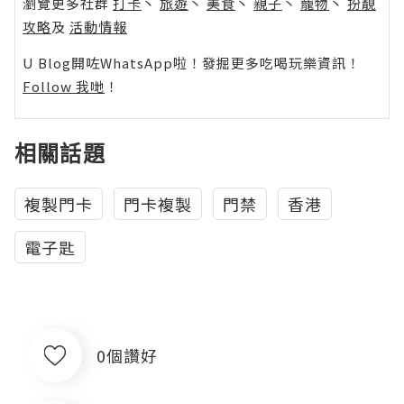
瀏覽更多社群
打卡
丶
旅遊
丶
美食
丶
親子
丶
寵物
丶
扮靚
攻略
及
活動情報
U Blog開咗WhatsApp啦！發掘更多吃喝玩樂資訊！
Follow 我哋
！
相關話題
複製門卡
門卡複製
門禁
香港
電子匙
0個讚好