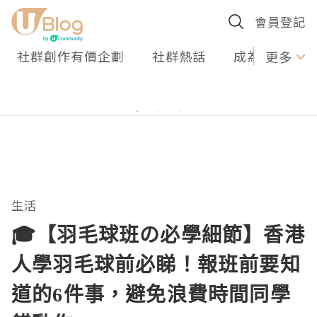
會員登記
社群創作有價企劃
社群熱話
成為U Creato
更多
生活
🎓【羽毛球班の必學細節】香港
人學羽毛球前必睇！報班前要知
道的6件事，避免浪費時間同學