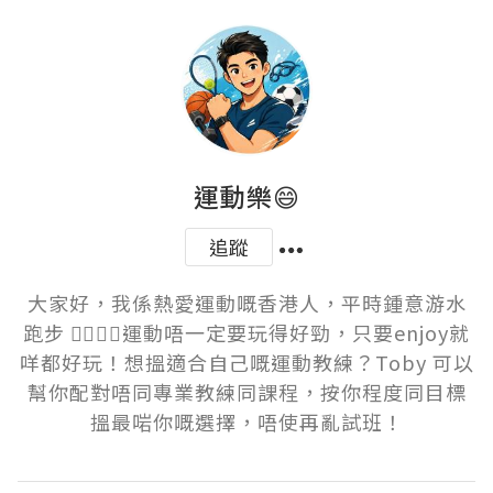
運動樂😄
追蹤
大家好，我係熱愛運動嘅香港人，平時鍾意游水
跑步 🏊‍♂️🏀🎾運動唔一定要玩得好勁，只要enjoy就
咩都好玩！想搵適合自己嘅運動教練？Toby 可以
幫你配對唔同專業教練同課程，按你程度同目標
搵最啱你嘅選擇，唔使再亂試班！