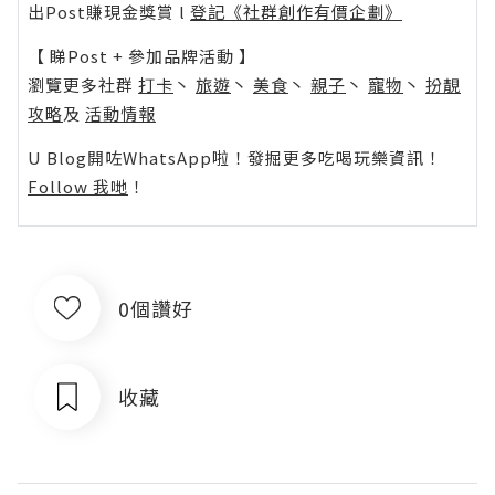
出Post賺現金獎賞 l
登記《社群創作有價企劃》
【 睇Post + 參加品牌活動 】
瀏覽更多社群
打卡
丶
旅遊
丶
美食
丶
親子
丶
寵物
丶
扮靚
攻略
及
活動情報
U Blog開咗WhatsApp啦！發掘更多吃喝玩樂資訊！
Follow 我哋
！
0個讚好
收藏