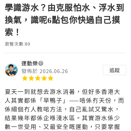
學識游水？由克服怕水、浮水到
換氣，識呢6點包你快過自己摸
索！
瀏覽次數:89
運動樂😄
追蹤
發佈於 2026.06.26
夏天一到就想去游水消暑，但好多香港大
人其實都係「旱鴨子」——唔係冇天份，而
係細個冇人教啱方法，自己亂試又驚水，
結果幾年都係企喺淺水區。其實游水係少
數一世受用、又最安全嘅運動，只要掌握