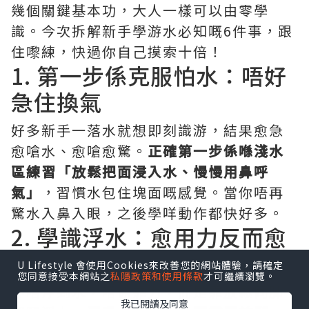
幾個關鍵基本功，大人一樣可以由零學
識。今次拆解新手學游水必知嘅6件事，跟
住嚟練，快過你自己摸索十倍！
1. 第一步係克服怕水：唔好
急住換氣
好多新手一落水就想即刻識游，結果愈急
愈嗆水、愈嗆愈驚。
正確第一步係喺淺水
區練習「放鬆把面浸入水、慢慢用鼻呼
氣」
，習慣水包住塊面嘅感覺。當你唔再
驚水入鼻入眼，之後學咩動作都快好多。
2. 學識浮水：愈用力反而愈
沉
U Lifestyle 會使用Cookies來改善您的網站體驗，請確定
您同意接受本網站之
私隱政策和使用條款
才可繼續瀏覽。
浮唔浮到水，唔係靠力，而是靠放鬆同肺
我已閱讀及同意