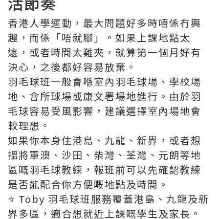
活節奏
香港人學運動，最大問題好多時唔係冇興
趣，而係「唔就腳」。如果上課地點太
遠，或者時間太難夾，就算第一個月好有
決心，之後都好容易放棄。
羽毛球班一般會喺室內羽毛球場、學校場
地、會所球場或康文署場地進行。由於羽
毛球容易受風影響，建議選擇室內場地會
較理想。
如果你本身住港島、九龍、新界，或者想
搵將軍澳、沙田、柴灣、荃灣、元朗等地
區嘅羽毛球教練，報班前可以先確認教練
是否能配合你方便嘅地點及時間。
⭐️ Toby 羽毛球班服務覆蓋港島、九龍及新
界多區，適合想就近上課嘅學生及家長。