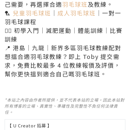
己需要，再選擇合適
羽毛球班
及教練。
🏸
兒童羽毛球班
｜
成人羽毛球班
｜一對一
羽毛球課程
🏃‍♂️ 初學入門｜減肥運動｜體能訓練｜比賽
訓練
📍 港島｜九龍｜新界多區羽毛球教練配對
想搵合適羽毛球教練？即上 Toby 提交需
求，免費比較最多 4 位教練報價及評價，
幫你更快搵到適合自己嘅羽毛球班。
*本站之內容由作者所提供，並不代表本站的立場。因此本站對
所有博客的立場、真實性、準確性及完整性不負任何法律責
任。
【 U Creator 招募 】