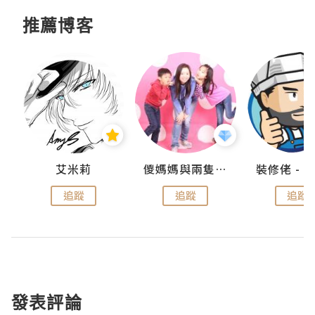
推薦博客
點滴
艾米莉
儍媽媽與兩隻小魔怪之家
追蹤
追蹤
追蹤
發表評論