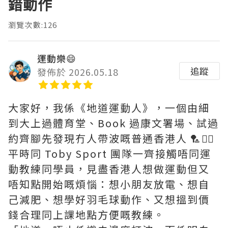
錯動作
瀏覽次數:126
運動樂😄
追蹤
發佈於 2026.05.18
大家好，我係《地道運動人》，一個由細
到大上過體育堂、Book 過康文署場、試過
約齊腳先發現冇人帶波嘅普通香港人 🏸🏃‍♂️
平時同 Toby Sport 團隊一齊接觸唔同運
動教練同學員，見盡香港人想做運動但又
唔知點開始嘅煩惱：想小朋友放電、想自
己減肥、想學好羽毛球動作、又想搵到價
錢合理同上課地點方便嘅教練。