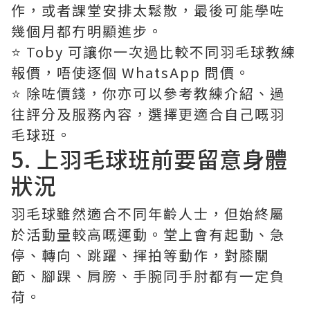
作，或者課堂安排太鬆散，最後可能學咗
幾個月都冇明顯進步。
⭐️ Toby 可讓你一次過比較不同羽毛球教練
報價，唔使逐個 WhatsApp 問價。
⭐️ 除咗價錢，你亦可以參考教練介紹、過
往評分及服務內容，選擇更適合自己嘅羽
毛球班。
5. 上羽毛球班前要留意身體
狀況
羽毛球雖然適合不同年齡人士，但始終屬
於活動量較高嘅運動。堂上會有起動、急
停、轉向、跳躍、揮拍等動作，對膝關
節、腳踝、肩膀、手腕同手肘都有一定負
荷。