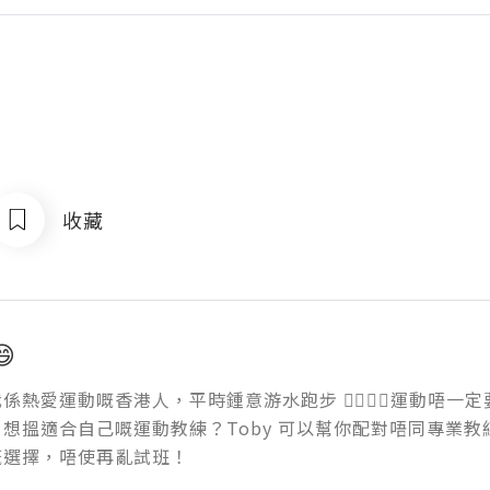
收藏

係熱愛運動嘅香港人，平時鍾意游水跑步 🏊‍♂️🏀🎾運動唔一定
想搵適合自己嘅運動教練？Toby 可以幫你配對唔同專業
嘅選擇，唔使再亂試班！