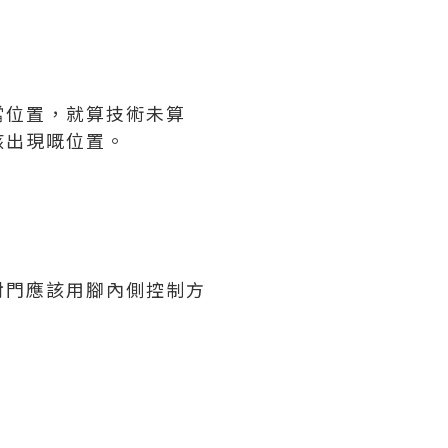
當位置，就算技術未算
該出現嘅位置。
射門應該用腳內側控制方