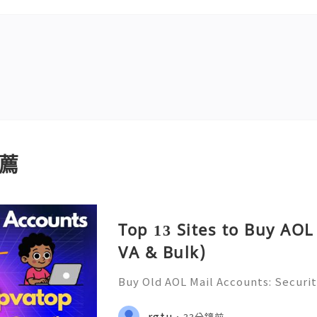
薦
Top 13 Sites to Buy AOL
VA & Bulk)
Buy Old AOL Mail Accounts: Securit
s, Safe Alternatives & Responsib
2026 🚪🚀💬📞📩 We’re always ready
rgtu
33分鐘前