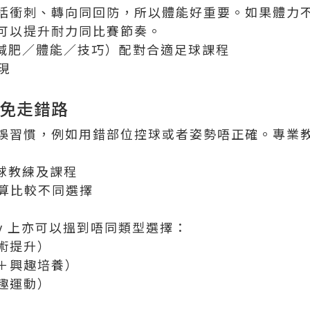
括衝刺、轉向同回防，所以體能好重要。如果體力
可以提升耐力同比賽節奏。
目標（減肥／體能／技巧）配對合適足球課程
現
避免走錯路
誤習慣，例如用錯部位控球或者姿勢唔正確。專業
對足球教練及課程
預算比較不同選擇
y 上亦可以搵到唔同類型選擇：
術提升）
＋興趣培養）
趣運動）