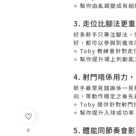
⭐️ 幫你由亂踢變成有
3. 走位比腳法更
好多新手只專注腳法，
好，都可以參與到進攻
⭐️ Toby 教練會針
⭐️ 幫你提升場上判斷能
4. 射門唔係用力
新手最常見錯誤係一見
向，等動作穩定之後先
⭐️ Toby 提供針對
⭐️ 幫你提升入球成功率
5. 體能同節奏會
0