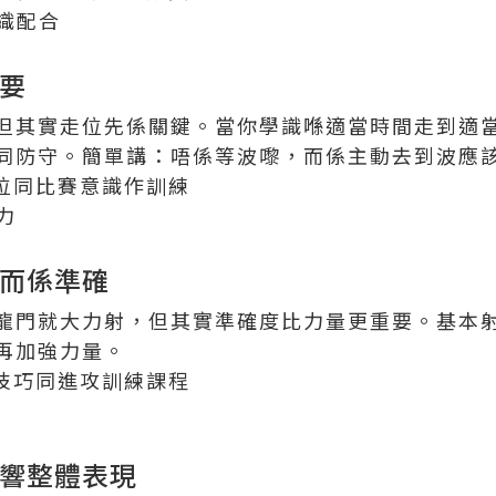
組織配合
重要
但其實走位先係關鍵。當你學識喺適當時間走到適
同防守。簡單講：唔係等波嚟，而係主動去到波應
對走位同比賽意識作訓練
力
，而係準確
龍門就大力射，但其實準確度比力量更重要。基本
再加強力量。
射門技巧同進攻訓練課程
影響整體表現