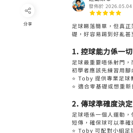
發佈於 2026.05.04
分享
足球睇落簡單，但真正
礎，好容易踢到好亂甚
1. 控球能力係一
足球最重要唔係射門，
初學者應該先練習用腳
⭐️ Toby 提供專
⭐️ 適合零基礎或想重
2. 傳球準確度決
足球唔係一個人運動，
短傳，確保球可以準確
⭐️ Toby 可配對小