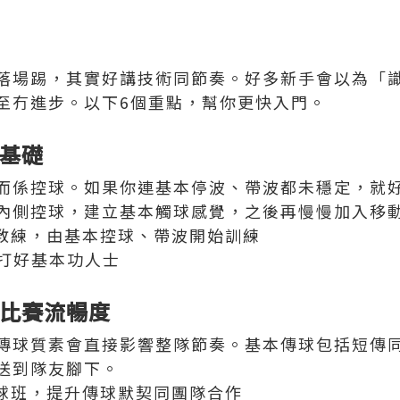
落場踢，其實好講技術同節奏。好多新手會以為「
至冇進步。以下6個重點，幫你更快入門。
切基礎
而係控球。如果你連基本停波、帶波都未穩定，就
內側控球，建立基本觸球感覺，之後再慢慢加入移
業足球教練，由基本控球、帶波開始訓練
新打好基本功人士
定比賽流暢度
傳球質素會直接影響整隊節奏。基本傳球包括短傳
送到隊友腳下。
組足球班，提升傳球默契同團隊合作