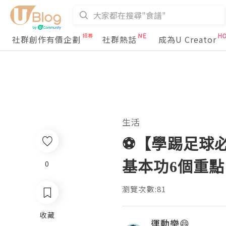
社群創作有價企劃
社群熱話
成為U Creator
生活
⚽️【學踢足
基本功6個重點
0
瀏覽次數:81
收藏
運動樂😄