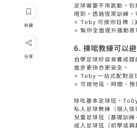
足球需要不停跑動，包
唔到。透過恆常訓練，
⭐️ Toby 可按你
收藏
⭐️ 幫你全面提升運動表
6. 揀啱教練可以
分享
自學足球好容易養成錯
進步更快亦更安全。
⭐️ Toby 一站式配
⭐️ 可按地區、時間、
除咗基本足球班，Tob
私人足球教練（個人技
兒童足球班（基礎訓練
成人足球班（初學或興