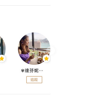
✾達芬妮•愛孩子•愛生活✾
wendysugar享受生活gogogo
追蹤
追蹤