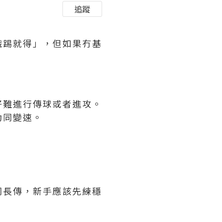
追蹤
識踢就得」，但如果冇基
好難進行傳球或者進攻。
動同變速。
同長傳，新手應該先練穩