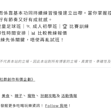
而係靠基本功同持續練習慢慢建立出嚟。當你掌握
好有節奏又好有成就感。
 兒童足球班｜🏃 成人初學班｜🏆 比賽訓練
彈性時間安排｜📊 比較教練報價
教練先係關鍵，唔使再亂試班！
並不代表本站的立場。因此本站對所有博客的立場、真實性、準確性
社群創作有價企劃》
】
丶
美食
丶
親子
丶
寵物
丶
扮靚攻略
及
活動情報
p啦！發掘更多吃喝玩樂資訊！
Follow 我哋
！