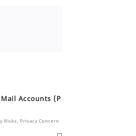
 Mail Accounts (P
y Risks, Privacy Concern
le Email Management Guide
 to help you 24/7! 😊💯🔥