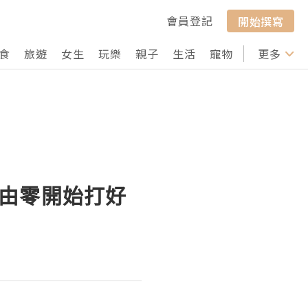
會員登記
開始撰寫
食
旅遊
女生
玩樂
親子
生活
寵物
行山
更多
打卡
！由零開始打好