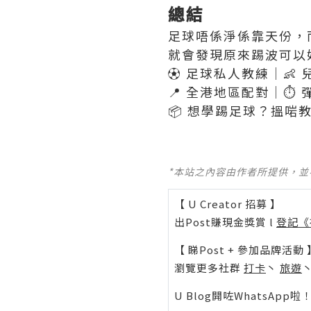
總結
足球唔係淨係靠天份，
就會發現原來踢波可以
⚽️ 足球私人教練｜👶
📍 全港地區配對｜⏱ 
📦 想學踢足球？搵啱
*本站之內容由作者所提供，
【 U Creator 招募 】
出Post賺現金獎賞 l
登記《
【 睇Post + 參加品牌活動 
瀏覽更多社群
打卡
丶
旅遊
U Blog開咗WhatsAp