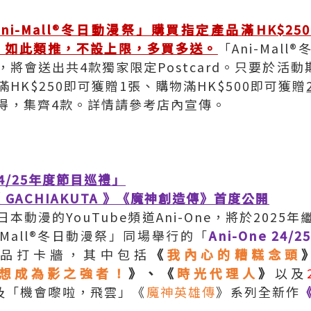
i-Mall®冬日動漫祭」購買指定產品滿HK$2
張，如此類推，不設上限，多買多送。
「Ani-Mal
會送出共4款獨家限定Postcard。只要於活動期內
HK$250即可獲贈1張、購物滿HK$500即可獲贈
得，集齊4款。詳情請參考店內宣傳。
24/25年度節目巡禮」
 GACHIAKUTA 》《魔神創造傳》首度公開
本動漫的YouTube頻道Ani-One，將於2025
-Mall®冬日動漫祭」同場舉行的「
Ani-One 24
熱作品打卡牆，其中包括
《
我內心的糟糕念頭
想成為影之強者！
》、《
時光代理人
》
以及
及「機會嚟啦，飛雲」《
魔神英雄傳
》系列全新作