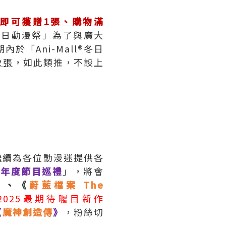
50即可獲贈1張、購物滿
l®冬日動漫祭」為了與廣大
於「Ani-Mall®冬日
2張
，如此類推，不設上
年繼續為各位動漫迷提供各
/25年度節目巡禮
」，將會
》、《
蔚藍檔案 The
2025最期待曯目新作
《
魔神創造傳
》
，粉絲切