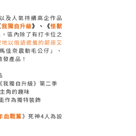
以及人氣持續高企作品
《
我獨自升級
》、《
怪獸
區，區內除了有打卡位之
聲地以俄語遮羞的鄰座艾
馬佳奈震動毛公仔」、
首發產品！
品
《我獨自升級》第二季
到主角的趣味
能作為獨特裝飾
千年血戰篇
》死神4人為設