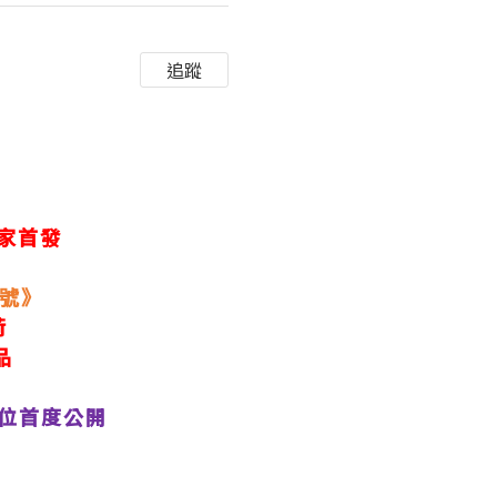
追蹤
家首發
8號》
荷
品
位首度公開