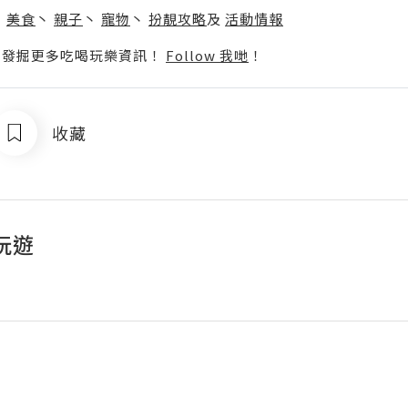
丶
美食
丶
親子
丶
寵物
丶
扮靚攻略
及
活動情報
p啦！發掘更多吃喝玩樂資訊！
Follow 我哋
！
收藏
玩遊