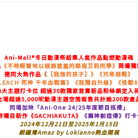
Ani-Mall®冬日動漫祭結集人氣作品點燃動漫魂
品
《不時輕聲地以俄語遮羞的鄰座艾莉同學》
周邊獨
連同大熱作品
《
【我推的孩子】》《咒術迴戰》
LEACH 死神 千年血戰篇》《我獨自升級》《怪獸
6大主題打卡位 超過30款獨家首賣新品粉絲鎖定入
全場超過5,000呎動漫主題空間販售共計逾200款產
同場加映「Ani-One 24/25年度節目巡禮」
待曯目新作《GACHIAKUTA》
《魔神創造傳》打卡
2024年12月21日至2025年1月15日
銅鑼灣
Amaz by Lokianno
熱血開展