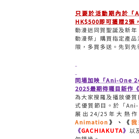
只要於活動期內於「An
HK$500即可獲贈2
動漫迷同賀聖誕及新年，將
動漫祭」購買指定產品滿
限，多買多送。先到先
同場加映「Ani-One 
2025最期待曯目新作《
為大家搜羅及播放優質日
式優質節目。於「Ani
展出24/25年大
Animation
》、《
我
《
GACHIAKUTA
》
以
勿錯過。