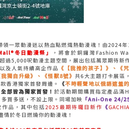
l®帶領一眾動漫迷以熱血點燃熾熱動漫魂！由2024年1
-Mall®冬日動漫祭」
，將會於銅鑼灣Fashion W
nno的超過5,000呎動漫主題空間，展出包括萬眾期待新
以及人氣持續高企作品
《【我推的孩子】》、《咒術
《我獨自升級》、《怪獸8號》
共6大主題打卡展區，
0款香港獨家首發周邊。
《
不時輕聲地以俄語遮羞
，全部皆為獨家首發！
於活動期間購買指定產品滿HK
，多買多送，不設上限。同場加映
「Ani-One 24
放作品，其中包括
2025最期待曯目新作
《
GACHI
盡情於冬日燃燒你的動漫魂！