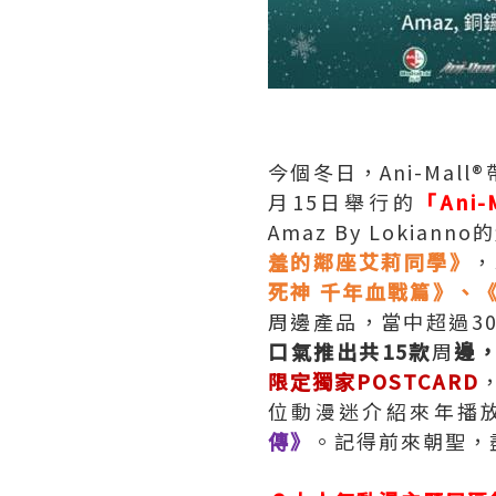
今個冬日，Ani-Mal
月15日舉行的
「Ani
Amaz By Lokia
羞的鄰座艾莉同學》
，
死神 千年血戰篇》、
周邊產品，當中超過3
口氣推出共15款
周
邊
限定獨家POSTCARD
位動漫迷介紹來年播
傳》
。記得前來朝聖，