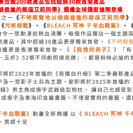
合逾200款產品包括超過30款首發產品
語遮羞的鄰座艾莉同學》週邊全球獨家搶閘登場
作之一
《
不時輕聲地以俄語遮羞的鄰座艾莉同學
》
《
咒術迴戰
》、《
BLEACH 死神 千年血戰篇》
、
會令一眾動漫迷熱血沸騰。每個作品獨佔一個主題
款產品，其中超過30產品更是獨家首發，《
不時輕
周邊更是香港獨家首發。《
【我推的孩子】
》「有
．玉折》52張不同劇照撲克牌」，都是粉絲必搶的
即將於2025年首播的《我獨自升級》第二季最新產
宇及一眾影子士兵為主題，是即將於2025年首播的
級》男主角成振宇武器造型抱枕， 讓自己也感受
》成振宇及車海印金屬書籤。不僅是實用的書籤，還
 千年血戰篇
》動畫全新周邊 以《
BLEACH 死神 
，質感十足