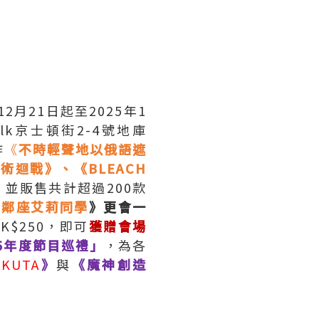
2月21日起至2025年1
alk京士頓街2-4號地庫
作
《
不時輕聲地以俄語遮
迴戰》、《BLEACH
並販售共計超過200款
的鄰座艾莉同學
》更會一
$250，即可
獲贈會場
/25年度節目巡禮」
，為各
AKUTA
》
與
《魔神創造