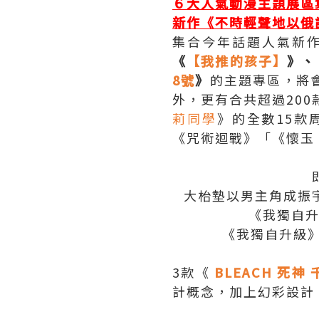
６大人氣動漫主題展區集
新作《不時輕聲地以俄
集合今年話題人氣新
《
【我推的孩子】
》、
8號
》
的主題專區，將
外，更有合共超過200
莉同學
》的全數15款
《咒術迴戰》「《懷玉
大枱墊以男主角成振
《我獨自升
《我獨自升級
3款《
BLEACH 死神
計概念，加上幻彩設計