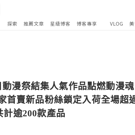
探索
推薦文章
星級博客
博客專享
VLOG
美
l®冬日動漫祭結集人氣作品點燃動漫魂
獨家首賣新品粉絲鎖定入荷全場超過5
計逾200款產品