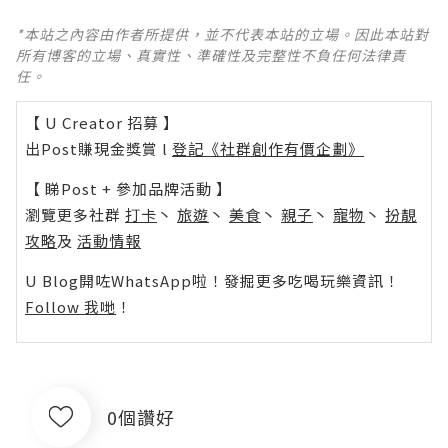
*本站之內容由作者所提供，並不代表本站的立場。因此本站對
所有博客的立場、真實性、準確性及完整性不負任何法律責
任。
【 U Creator 招募 】
出Post賺現金獎賞 l
登記《社群創作有價企劃》
【 睇Post + 參加品牌活動 】
瀏覽更多社群
打卡
丶
旅遊
丶
美食
丶
親子
丶
寵物
丶
扮靚
攻略
及
活動情報
U Blog開咗WhatsApp啦！發掘更多吃喝玩樂資訊！
Follow 我哋
！
0個讚好