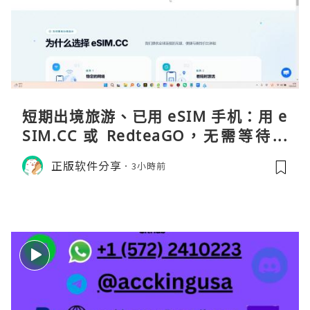
短期出境旅游、已用 eSIM 手机：用 e
SIM.CC 或 RedteaGO，无需等待收
货。需要“当地号码 + 通话短信”（如
正版软件分享
3小時前
打车、外卖、客户联络）：优先 Redt
eaGO（明确提供通话短信套餐）。长