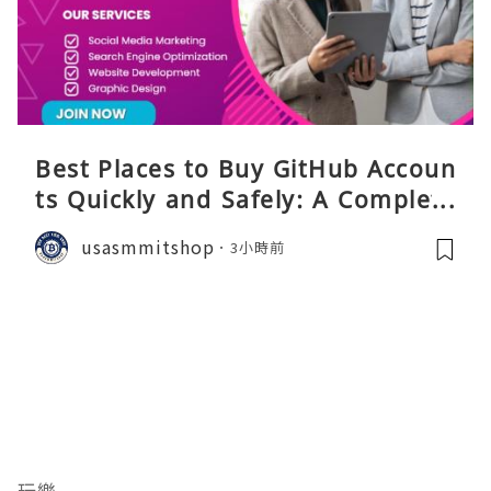
Best Places to Buy GitHub Accoun
ts Quickly and Safely: A Complete
Guide
usasmmitshop
3小時前
玩樂