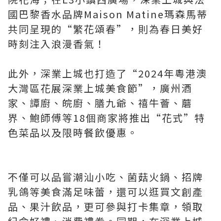
國巴黎香水品牌Maison Matine瑪森馬蒂
共同呈現的“繁花頌春”，則為春日美好
時刻注入浪漫香氣！
此外，深業上城也打造了“2024年粵港澳
大灣區花展深業上城美食節”，廣州酒
家、譚廚、皖廚、膳九爺、禧牛薈、蘑
界、鮑師傅等18個商家將推出“花式”特
色菜品以及限時餐飲優惠。
不僅可以品嘗潮汕小吃、菌菇火鍋、招牌
乳鴿等美食滿足味蕾，還可以逛買文創產
品、果汁飲品，更可參與打卡集章，領取