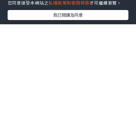
您同意接受本網站之
私隱政策和使用條款
才可繼續瀏覽。
我已閱讀及同意
四大卡通角色帶領「春日花開香港遊」
組成「春日花開香港遊」旅行團的四位卡
通人物各具特點，為你帶來最有趣的香港
之旅！司機熊貓「事事淡」主張「淡淡
定、有錢剩」，只想躺平享受生活的他，
卻為今次旅行團打起精神，帶領大家暢遊
香港。最能代表復活節、頭頂雞蛋燈作為
帽子的導遊兔仔「扎扎跳」，早早定下推
廣香港文化到世界各地作為目標的他，以
對世界的好奇心與開朗活潑的性格為大家
介紹香港。以茶餐廳奶茶杯作為帽子的旅
行團副導遊松鼠「萌茶茶」聰明好學，將