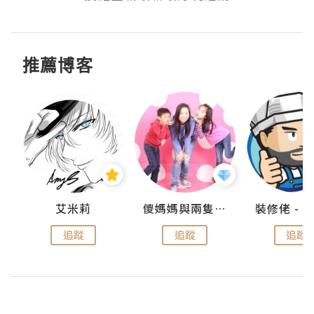
推薦博客
點滴
艾米莉
儍媽媽與兩隻小魔怪之家
追蹤
追蹤
追蹤