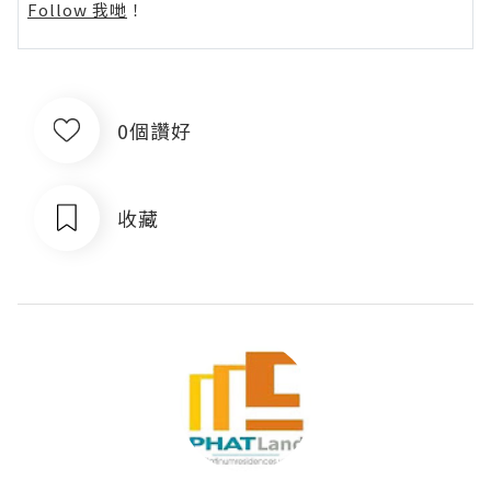
Follow 我哋
！
0個讚好
收藏