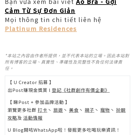
Bạn vừa xem bài viết
Áo Bra - Gợi
Cảm Từ Sự Đơn Giản
Mọi thông tin chi tiết liên hệ
Platinum Residences
*本站之內容由作者所提供，並不代表本站的立場。因此本站對
所有博客的立場、真實性、準確性及完整性不負任何法律責
任。
【 U Creator 招募 】
出Post賺現金獎賞 l
登記《社群創作有價企劃》
【 睇Post + 參加品牌活動 】
瀏覽更多社群
打卡
丶
旅遊
丶
美食
丶
親子
丶
寵物
丶
扮靚
攻略
及
活動情報
U Blog開咗WhatsApp啦！發掘更多吃喝玩樂資訊！