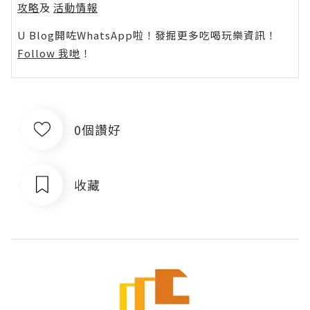
攻略
及
活動情報
U Blog開咗WhatsApp啦！發掘更多吃喝玩樂資訊！
Follow 我哋
！
0個讚好
收藏