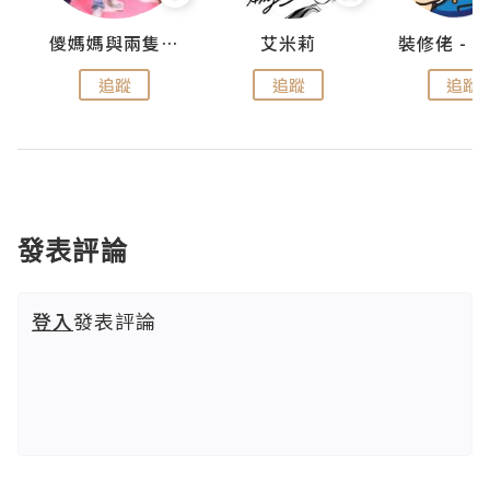
點滴
儍媽媽與兩隻小魔怪之家
艾米莉
追蹤
追蹤
追蹤
發表評論
登入
發表評論