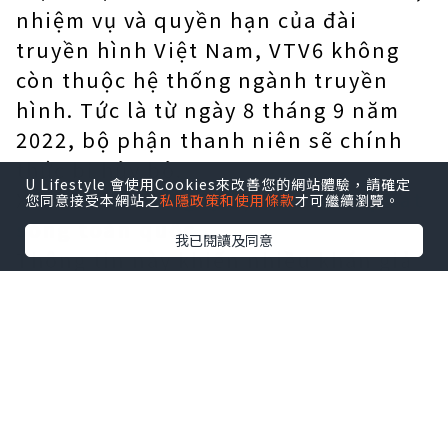
nhiệm vụ và quyền hạn của đài
truyền hình Việt Nam, VTV6 không
còn thuộc hệ thống ngành truyền
hình. Tức là từ ngày 8 tháng 9 năm
2022, bộ phận thanh niên sẽ chính
thức bị hủy bỏ.
U Lifestyle 會使用Cookies來改善您的網站體驗，請確定
Xem thêm:
Từ ngày 7/9 VTV6 sẽ phát
您同意接受本網站之
私隱政策和使用條款
才可繼續瀏覽。
sóng toàn quốc
我已閱讀及同意
Thông tin này khiến nhiều khán giả
bất ngờ và tiếc nuối, trong đó phải
kể đến những người dẫn chương
trình, biên tập viên từng gắn bó với
kênh này.
Trên trang cá nhân, nhiều MC trưởng