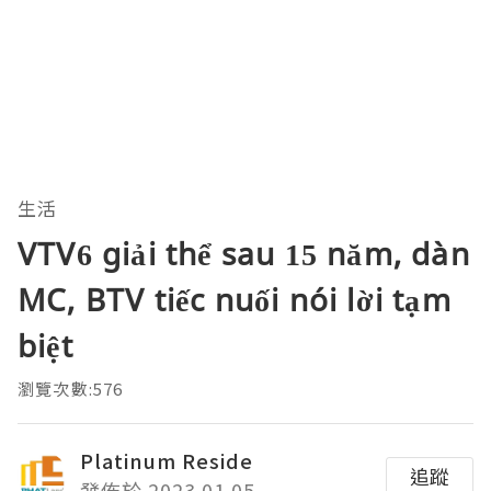
生活
VTV6 giải thể sau 15 năm, dàn
MC, BTV tiếc nuối nói lời tạm
biệt
瀏覽次數:576
Platinum Reside
追蹤
發佈於 2023.01.05