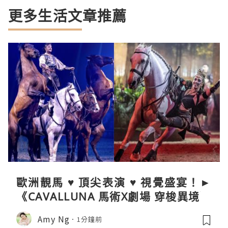
更多生活文章推薦
歐洲靚馬 ♥ 頂尖表演 ♥ 視覺盛宴！►
《CAVALLUNA 馬術X劇場 穿梭異境》
Amy Ng
1分鐘前