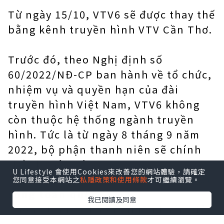
Từ ngày 15/10, VTV6 sẽ được thay thế
bằng kênh truyền hình VTV Cần Thơ.
Trước đó, theo Nghị định số
60/2022/NĐ-CP ban hành về tổ chức,
nhiệm vụ và quyền hạn của đài
truyền hình Việt Nam, VTV6 không
còn thuộc hệ thống ngành truyền
hình. Tức là từ ngày 8 tháng 9 năm
2022, bộ phận thanh niên sẽ chính
thức bị hủy bỏ.
U Lifestyle 會使用Cookies來改善您的網站體驗，請確定
Xem thêm:
Từ ngày 7/9 VTV6 sẽ phát
您同意接受本網站之
私隱政策和使用條款
才可繼續瀏覽。
sóng toàn quốc
我已閱讀及同意
Thông tin này khiến nhiều khán giả