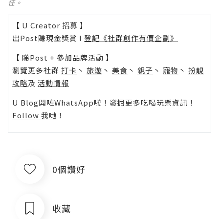
任。
【 U Creator 招募 】
出Post賺現金獎賞 l
登記《社群創作有價企劃》
【 睇Post + 參加品牌活動 】
瀏覽更多社群
打卡
丶
旅遊
丶
美食
丶
親子
丶
寵物
丶
扮靚
攻略
及
活動情報
U Blog開咗WhatsApp啦！發掘更多吃喝玩樂資訊！
Follow 我哋
！
0個讚好
收藏