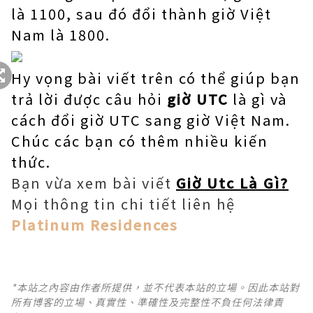
là 1100, sau đó đổi thành giờ Việt
Nam là 1800.
Hy vọng bài viết trên có thể giúp bạn
trả lời được câu hỏi
giờ UTC
là gì và
cách đổi giờ UTC sang giờ Việt Nam.
Chúc các bạn có thêm nhiều kiến ​​
thức.
Bạn vừa xem bài viết
Giờ Utc Là Gì?
Mọi thông tin chi tiết liên hệ
Platinum Residences
*本站之內容由作者所提供，並不代表本站的立場。因此本站對
所有博客的立場、真實性、準確性及完整性不負任何法律責