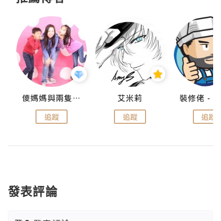
點滴
儍媽媽與兩隻小魔怪之家
艾米莉
追蹤
追蹤
追蹤
發表評論