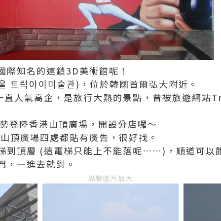
國際知名的連鎖3D美術館呢！
(서울 트릭아이미술관)，位於韓國首爾弘大附近。
，一直人氣高企，是旅行大熱的景點，曾被旅遊網站Trip
，強勢登陸香港山頂廣場，開設分店囉～
，山頂廣場四處都貼有廣告，很好找。
梯到頂層 (這電梯只能上不能落呢……)，順道可以
門，一進去就到。
點擊圖片放大