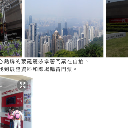
心熱牌的蒙羅麗莎拿著門票在自拍。
找到展館資料和即場購買門票。