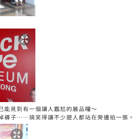
已能見到有一個讓人尷尬的展品囉～
掉褲子……搞笑得讓不少遊人都站在旁邊拍一張。