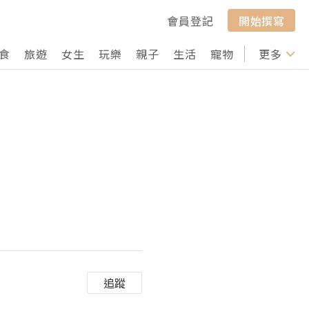
會員登記
開始撰寫
食
旅遊
女生
玩樂
親子
生活
寵物
行山
更多
打卡
追蹤