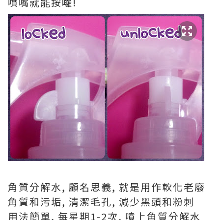
噴嘴就能按囉!
角質分解水, 顧名思義, 就是用作軟化老廢
角質和污垢, 清潔毛孔, 減少黑頭和粉刺
用法簡單, 每星期1-2次, 噴上角質分解水