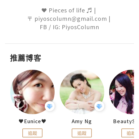
❤ Pieces of life ♬ | 

〒 piyoscolumn@gmail.com | 

FB / IG: PiyosColumn
推薦博客
h 夏沫
♥Eunice♥
Amy Ng
追蹤
追蹤
追蹤