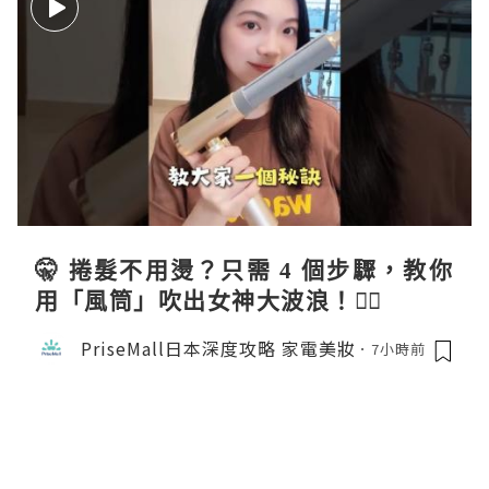
🤫 捲髮不用燙？只需 4 個步驟，教你
用「風筒」吹出女神大波浪！💇‍♀️
PriseMall日本深度攻略 家電美妝
7小時前