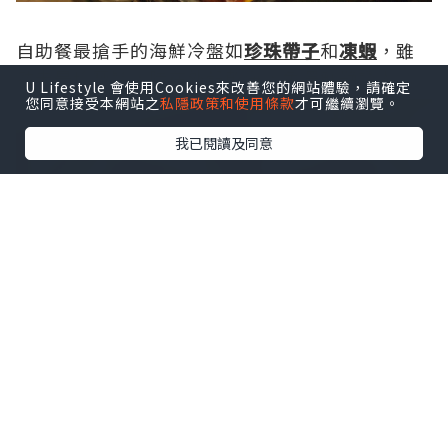
自助餐最搶手的海鮮冷盤如
珍珠帶子
和
凍蝦
，雖
然未是珍寶裝，勝在外殼乾淨，色澤鮮艷誘人。
U Lifestyle 會使用Cookies來改善您的網站體驗，請確定
您同意接受本網站之
私隱政策和使用條款
才可繼續瀏覽。
我已閱讀及同意