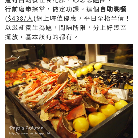
行前磨拳擦掌，做定功課。這個
自助晚餐
($438/人)
網上時值優惠，平日全枱半價！
以滋補養生為題，間隔所限，分上好幾區
擺放，基本該有的都有。