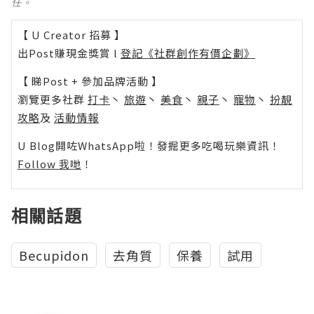
任。
【 U Creator 招募 】
出Post賺現金獎賞 l
登記《社群創作有價企劃》
【 睇Post + 參加品牌活動 】
瀏覽更多社群
打卡
丶
旅遊
丶
美食
丶
親子
丶
寵物
丶
扮靚
攻略
及
活動情報
U Blog開咗WhatsApp啦！發掘更多吃喝玩樂資訊！
Follow 我哋
！
相關話題
Becupidon
去角質
保養
試用