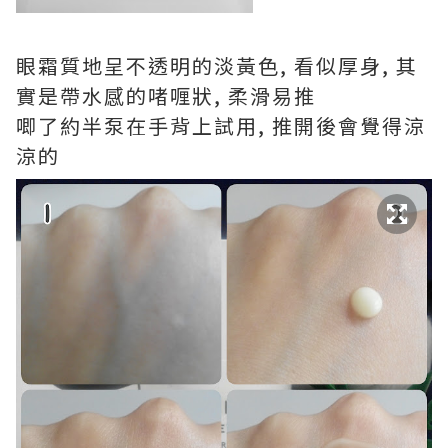
眼霜質地呈不透明的淡黃色, 看似厚身, 其
實是帶水感的啫喱狀, 柔滑易推
唧了約半泵在手背上試用, 推開後會覺得涼
涼的