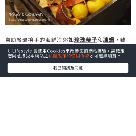
自助餐最搶手的海鮮冷盤如
珍珠帶子
和
凍蝦
，雖
然未是珍寶裝，勝在外殼乾淨，色澤鮮艷誘人。
U Lifestyle 會使用Cookies來改善您的網站體驗，請確定
您同意接受本網站之
私隱政策和使用條款
才可繼續瀏覽。
我已閱讀及同意