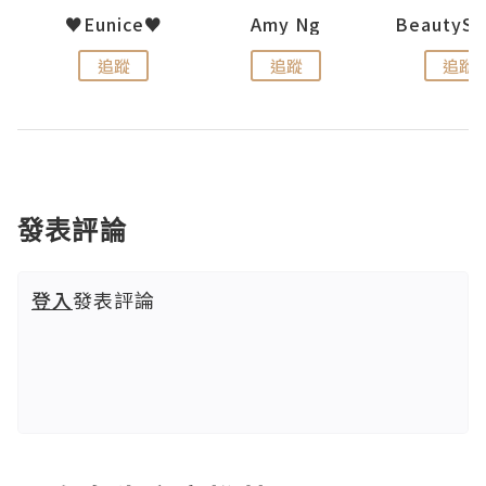
h 夏沫
♥Eunice♥
Amy Ng
追蹤
追蹤
追蹤
發表評論
登入
發表評論