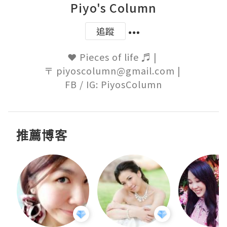
Piyo's Column
追蹤
❤ Pieces of life ♬ | 

〒 piyoscolumn@gmail.com | 

FB / IG: PiyosColumn
推薦博客