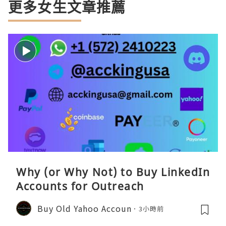
更多女生文章推薦
Why (or Why Not) to Buy LinkedIn
Accounts for Outreach
Buy Old Yahoo Accoun
3小時前