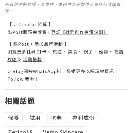
所有博客的立場、真實性、準確性及完整性不負任何法律責
任。
【 U Creator 招募 】
出Post賺現金獎賞 l
登記《社群創作有價企劃》
【 睇Post + 參加品牌活動 】
瀏覽更多社群
打卡
丶
旅遊
丶
美食
丶
親子
丶
寵物
丶
扮靚
攻略
及
活動情報
U Blog開咗WhatsApp啦！發掘更多吃喝玩樂資訊！
Follow 我哋
！
相關話題
保養
試用
抗老
專利成份
Retinol 8
Verso Skincare