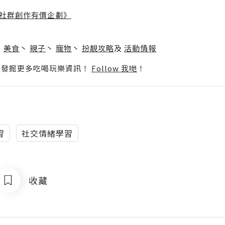
社群創作有價企劃》
】
丶
美食
丶
親子
丶
寵物
丶
扮靚攻略
及
活動情報
p啦！發掘更多吃喝玩樂資訊！
Follow 我哋
！
習
社交情緒學習
收藏