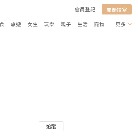
會員登記
開始撰寫
食
旅遊
女生
玩樂
親子
生活
寵物
行山
更多
打卡
追蹤