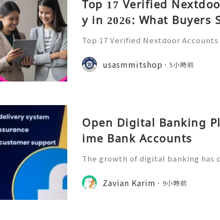
Top 17 Verified Nextdo
y in 2026: What Buyers
Top 17 Verified Nextdoor Accounts 
rs Should Know The search term “
Accounts to Buy in 2026” reflects 
usasmmitshop
5小時前
lished social and neighbo
Open Digital Banking P
ime Bank Accounts
The growth of digital banking has
manage money, make payments, and
es. Modern users now prefer online
Zavian Karim
9小時前
rovide speed, convenience, a