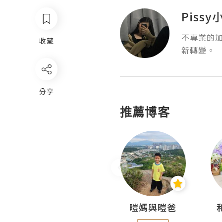
Piss
不專業的加
收藏
新轉變。
分享
推薦博客
Miss Swan Swan
暟媽與暟爸