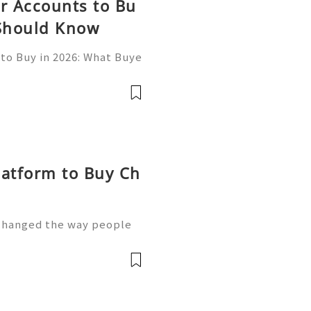
or Accounts to Bu
 Should Know
to Buy in 2026: What Buye
Top 17 Verified Nextdoor
growing interest in estab
latform to Buy Ch
 changed the way people
 access financial servic
 banking solutions that p