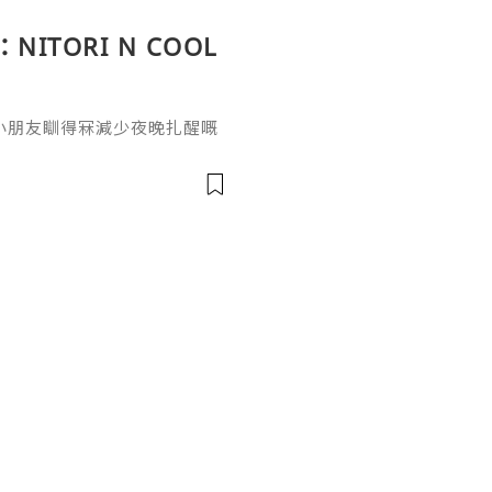
ITORI N COOL
小朋友瞓得冧減少夜晚扎醒嘅
列家居產品真係幫到手 唔單只深
毛絨公仔抱枕 兔子球圓碌碌
 話一定要帶埋佢返屋企超細短
綿密滑溜嘅安撫感 小朋友自然
入睡嘅buddy 攬住佢自然