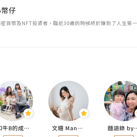
y小幣仔
密貨幣及NFT投資者，臨近30歲的時候終於賺到了人生第
和牛B的成長日記
文珊 ManShan
麵語錄 by