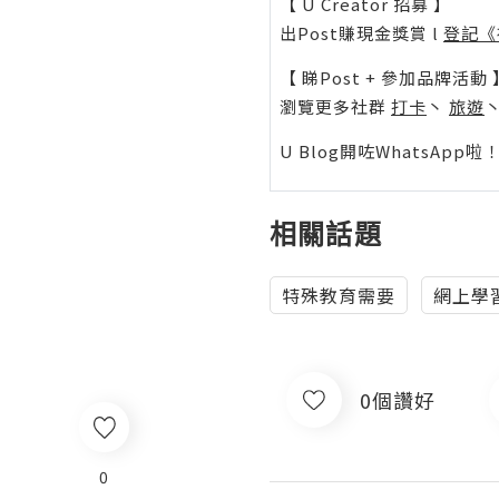
【 U Creator 招募 】
出Post賺現金獎賞 l
登記《
【 睇Post + 參加品牌活動 
瀏覽更多社群
打卡
丶
旅遊
U Blog開咗WhatsAp
相關話題
特殊教育需要
網上學
0個讚好
0