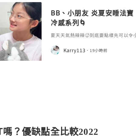
BB、小朋友 炎夏安睡法寶：N
冷感系列🌀
夏天天氣熱辣辣🥵到底要點樣先可以令
情況⁉️最近行街發現🩵NITORI一系
得我心💕 連小朋友嘅心都輕易被俘虜
Karry113
19小時前
嘅設計勁可愛妹妹一見到就愛不釋手😍
毛絨材質 不易掉毛 觸感蓬鬆柔軟帶嚟
可以一覺瞓到天光依家兔子球已經成為妹妹
心情愉悅 每晚輕鬆
T嗎？優缺點全比較2022