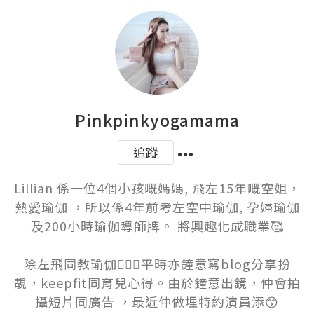
Pinkpinkyogamama
追蹤
Lillian 係一位4個小孩嘅媽媽, 飛左15年嘅空姐，
熱愛瑜伽 ，所以係4年前考左空中瑜伽, 孕婦瑜伽
及200小時瑜伽導師牌。 將興趣化成職業🥰

除左飛同教瑜伽🧘🏻‍♀️平時亦鐘意寫blog分享扮
靚，keepfit同育兒心得。由於鐘意出鏡，仲會拍
攝短片同廣告 ，最近仲做埋特約演員添😙