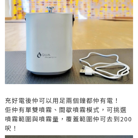
充好電後仲可以用足兩個鐘都仲有電！
佢仲有單雙噴霧、間歇噴霧模式，可挑選
噴霧範圍與噴霧量，覆蓋範圍仲可去到200
呎！