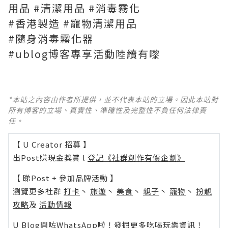
用品 #清潔用品 #消毒霧化
#香港製造 #寵物清潔用品
#隨身消毒霧化器
#ublog博客專享活動陸續有嚟
*本站之內容由作者所提供，並不代表本站的立場。因此本站對
所有博客的立場、真實性、準確性及完整性不負任何法律責
任。
【 U Creator 招募 】
出Post賺現金獎賞 l
登記《社群創作有價企劃》
【 睇Post + 參加品牌活動 】
瀏覽更多社群
打卡
丶
旅遊
丶
美食
丶
親子
丶
寵物
丶
扮靚
攻略
及
活動情報
U Blog開咗WhatsApp啦！發掘更多吃喝玩樂資訊！