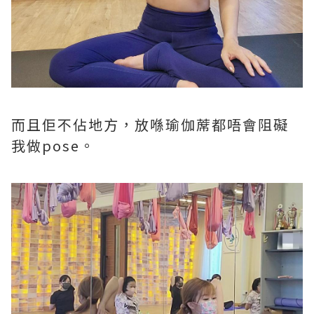
而且佢不佔地方，放喺瑜伽蓆都唔會阻礙
我做pose。