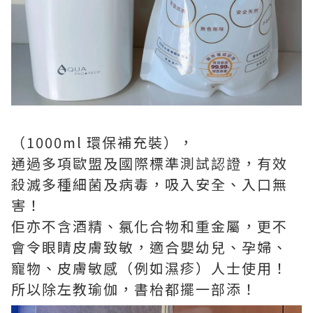
（1000ml 環保補充裝），
通過多項歐盟及國際標準測試認證，有效
殺滅多種細菌及病毒，吸入安全、入口無
害！
佢亦不含酒精、氯化合物和重金屬，更不
會令眼睛皮膚致敏，適合嬰幼兒、孕婦、
寵物、皮膚敏感（例如濕疹）人士使用！
所以除左教瑜伽，書枱都擺一部添！