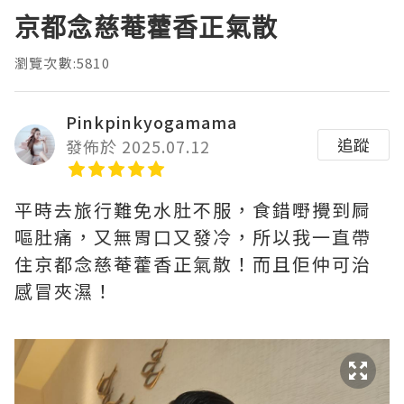
京都念慈菴藿香正氣散
瀏覽次數:5810
Pinkpinkyogamama
追蹤
發佈於 2025.07.12
平時去旅行難免水肚不服，食錯嘢攪到屙
嘔肚痛，又無胃口又發冷，所以我一直帶
住京都念慈菴藿香正氣散！而且佢仲可治
感冒夾濕！