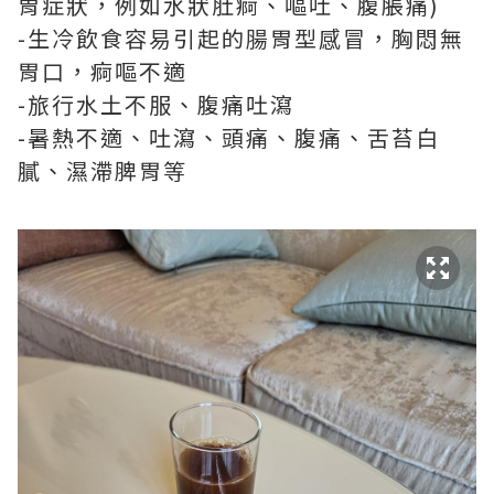
胃症狀，例如水狀肚痾、嘔吐、腹脹痛)
-生冷飲食容易引起的腸胃型感冒，胸悶無
胃口，痾嘔不適
-旅行水土不服、腹痛吐瀉
-暑熱不適、吐瀉、頭痛、腹痛、舌苔白
膩、濕滯脾胃等