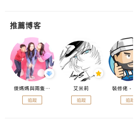
推薦博客
點滴
儍媽媽與兩隻小魔怪之家
艾米莉
追蹤
追蹤
追蹤