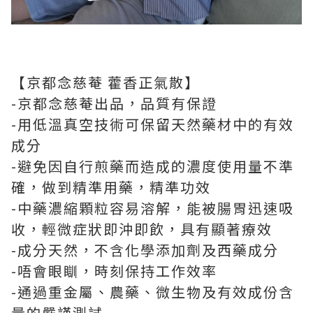
【京都念慈菴 藿香正氣散】
-京都念慈菴出品，品質有保證
-用低溫真空技術可保留天然藥材中的有效
成分
-避免因自行煎藥而造成的濃度使用量不準
確，做到精準用藥，精準功效
-中藥濃縮顆粒容易溶解，能被腸胃迅速吸
收，輕微症狀即沖即飲，具有顯著療效
-成分天然，不含化學添加劑及西藥成分
-唔會眼瞓，時刻保持工作效率
-通過重金屬、農藥、微生物及有效成份含
量的嚴謹測試