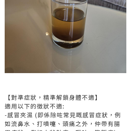
【對準症狀，精準解鎖身體不適】
適用以下的徵狀不適:
-感冒夾濕 (即係除咗常見嘅感冒症狀，例
如流鼻水、打噴嚏、頭痛之外，仲帶有腸