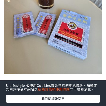
U Lifestyle 會使用Cookies來改善您的網站體驗，請確定
您同意接受本網站之
私隱政策和使用條款
才可繼續瀏覽。
服用方法及用量:
我已閱讀及同意
一日 2 次，一次一包(4.5g)，以溫開水送