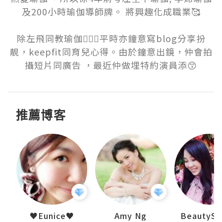
及200小時瑜伽導師牌。 將興趣化成職業🥰

除左飛同教瑜伽🧘🏻‍♀️平時亦鐘意寫blog分享扮
靚，keepfit同育兒心得。由於鐘意出鏡，仲會拍
攝短片同廣告 ，最近仲做埋特約演員添😙
推薦博客
h 夏沫
♥Eunice♥
Amy Ng