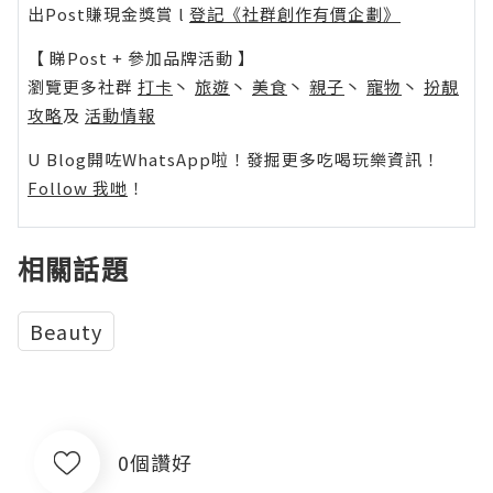
出Post賺現金獎賞 l
登記《社群創作有價企劃》
【 睇Post + 參加品牌活動 】
瀏覽更多社群
打卡
丶
旅遊
丶
美食
丶
親子
丶
寵物
丶
扮靚
攻略
及
活動情報
U Blog開咗WhatsApp啦！發掘更多吃喝玩樂資訊！
Follow 我哋
！
相關話題
Beauty
0個讚好