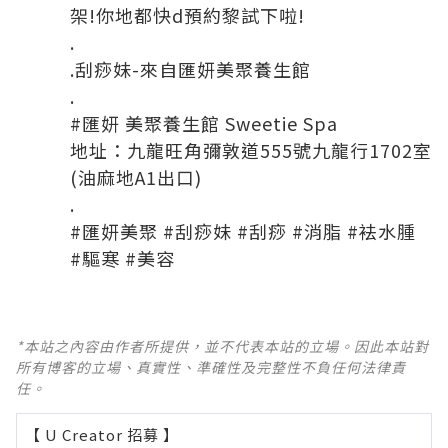
架!你地都快d預約黎試下啦!
.
.刮痧妹-來自匯妍美聚養生館
.
#匯妍 美聚養生館 Sweetie Spa
地址：九龍旺角彌敦道555號九龍行1702室
(油麻地A1出口)
.
#匯妍美聚 #刮痧妹 #刮痧 #消脂 #袪水腫
#驅寒 #美容
*本站之內容由作者所提供，並不代表本站的立場。因此本站對
所有博客的立場、真實性、準確性及完整性不負任何法律責
任。
【 U Creator 招募 】