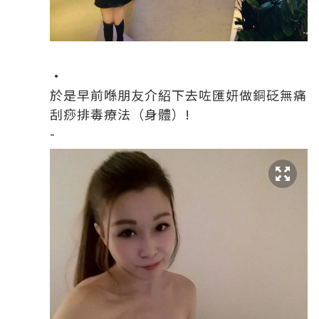
·
於是早前喺朋友介紹下去咗匯妍做銅砭無痛
刮痧排毒療法（身體）!
-