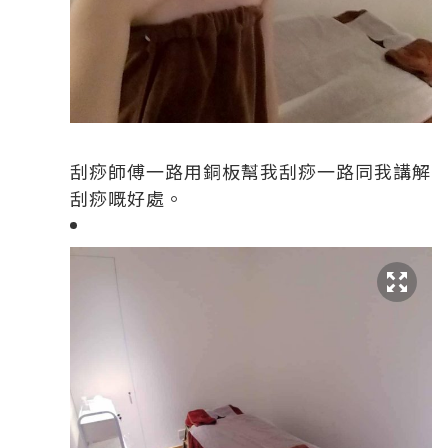
刮痧師傅一路用銅板幫我刮痧一路同我講解
刮痧嘅好處。