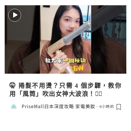
🤫 捲髮不用燙？只需 4 個步驟，教你
用「風筒」吹出女神大波浪！💇‍♀️
PriseMall日本深度攻略 家電美妝
6小時前