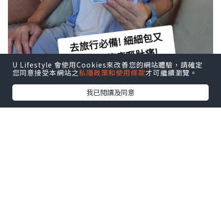
U Lifestyle 會使用Cookies來改善您的網站體驗，請確定
您同意接受本網站之
私隱政策和使用條款
才可繼續瀏覽。
我已閱讀及同意
【京都念慈菴 藿香正氣散】
-京都念慈菴出品，品質有保證
-用低溫真空技術可保留天然藥材中的有效
成分
-避免因自行煎藥而造成的濃度使用量不準
確，做到精準用藥，精準功效
-中藥濃縮顆粒容易溶解，能被腸胃迅速吸