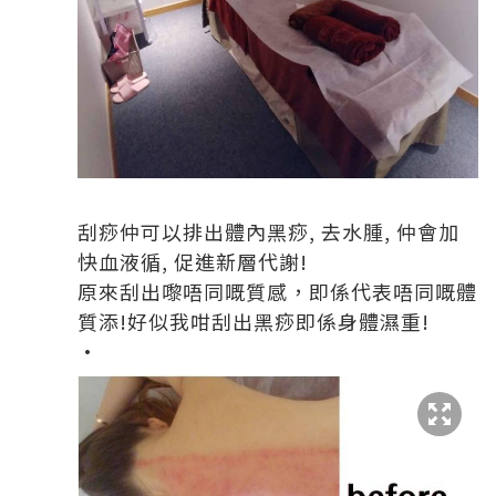
刮痧仲可以排出體內黑痧, 去水腫, 仲會加
快血液循, 促進新層代謝!
原來刮出嚟唔同嘅質感，即係代表唔同嘅體
質添!好似我咁刮出黑痧即係身體濕重!
·