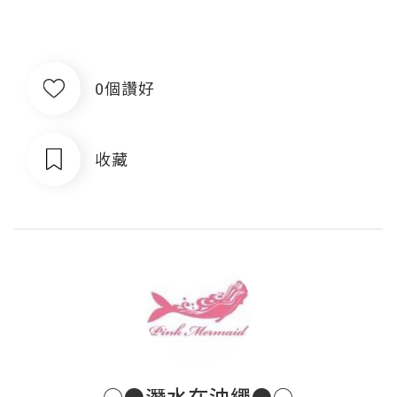
0個讚好
收藏
○●潛水在沖繩●○