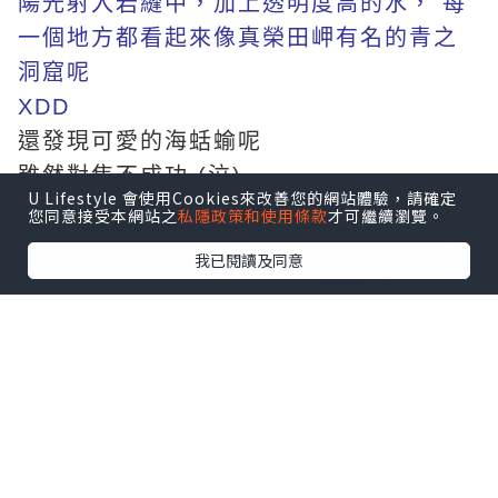
陽光射入岩縫中，加上透明度高的水， 每
一個地方都看起來像真榮田岬有名的青之
洞窟呢
XDD
還發現可愛的海蛞蝓呢
雖然對焦不成功 (泣)
U Lifestyle 會使用Cookies來改善您的網站體驗，請確定
您同意接受本網站之
私隱政策和使用條款
才可繼續瀏覽。
我已閱讀及同意