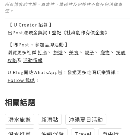
所有博客的立場、真實性、準確性及完整性不負任何法律責
任。
【 U Creator 招募 】
出Post賺現金獎賞 l
登記《社群創作有價企劃》
【 睇Post + 參加品牌活動 】
瀏覽更多社群
打卡
丶
旅遊
丶
美食
丶
親子
丶
寵物
丶
扮靚
攻略
及
活動情報
U Blog開咗WhatsApp啦！發掘更多吃喝玩樂資訊！
Follow 我哋
！
相關話題
潛水旅遊
新潛點
沖繩夏日活動
潛水推薦
沖繩浮潛
Travel
自由行