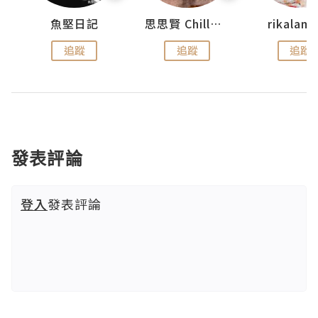
urnal
魚堅日記
思思賢 ChillMyBabe
rikala
追蹤
追蹤
追蹤
發表評論
登入
發表評論