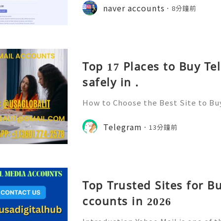
pp :+1 (506) 541-7768 💫💎💲💫🌐✨
naver accounts
8分鐘前
b 💫💎💲💫🌐✨💎Discord: usadigital
Top 17 Places to Buy T
safely in .
How to Choose the Best Site to B
026? Telegram has emerged as one 
for communication, community bui
Telegram
13分鐘前
ith its user-friendly interfac
Top Trusted Sites for B
ccounts in 2026