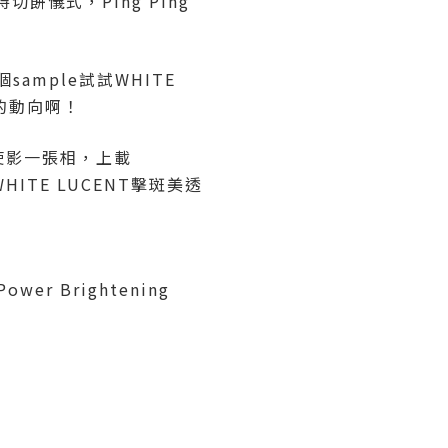
餅儀式，Ping Ping
個sample試試WHITE
車的動向啊！
白大使影一張相，上載
 WHITE LUCENT擊斑美透
wer Brightening