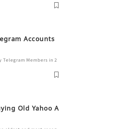
💎Telegram: @usadigitalhu
hub 💫💎💲💫🌐✨💎Email:us
elegram Accounts
uy Telegram Members in 2
of the leading platforms
lding, and networking. W
uying Old Yahoo A