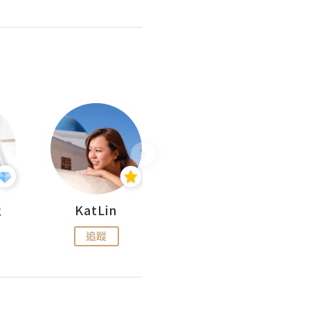
杜
KatLin
Missmiki 米奇小姐
追蹤
追蹤