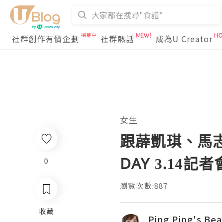
社群創作有價企劃
社群熱話
成為U Creator
女生
跟薜凱琪、馬志威
DAY 3.14記者
0
瀏覽次數:887
收藏
Ping Ping's Be