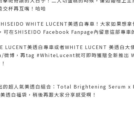
再創擊斑奇蹟的大日子！二人切蛋糕的時候，儼如婚禮上主持切
巹交杯再互嘴！哈哈
SHISEIDO WHITE LUCENT美透白專車！大家如果想拿
可在SHISEIDO Facebook Fanpage內留意這部專
HITE LUCENT美透白專車或者WHITE LUCENT 美透
gram/微博，再tag #WhiteLucent就可即時獲贈全新推出
份！
人氣美透白組合：Total Brightening Serum x Po
DAY 美透白福袋，稍後再跟大家分享感受啊！