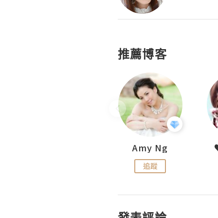
推薦博客
LoveCath 夏沫
Amy Ng
追蹤
追蹤
發表評論