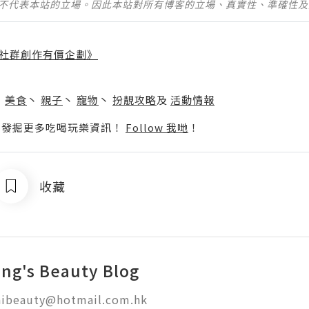
並不代表本站的立場。因此本站對所有博客的立場、真實性、準確性
社群創作有價企劃》
】
丶
美食
丶
親子
丶
寵物
丶
扮靚攻略
及
活動情報
p啦！發掘更多吃喝玩樂資訊！
Follow 我哋
！
收藏
ing's Beauty Blog
inibeauty@hotmail.com.hk