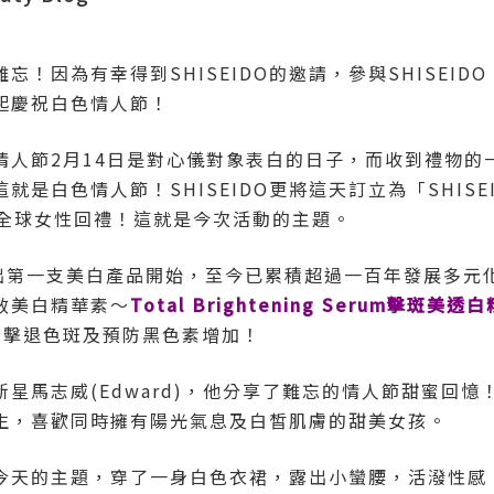
因為有幸得到SHISEIDO的邀請，參與SHISEIDO WHI
起慶祝白色情人節！
人節2月14日是對心儀對象表白的日子，而收到禮物的一
白色情人節！SHISEIDO更將這天訂立為「SHISEIDO
向全球女性回禮！這就是今次活動的主題。
17年推出第一支美白產品開始，至今已累積超過一百年發展多
高效美白精華素～
Total Brightening Serum
擊斑美透白
，擊退色斑及預防黑色素增加！
星馬志威(Edward)，他分享了難忘的情人節甜蜜回憶！
生，喜歡同時擁有陽光氣息及白皙肌膚的甜美女孩。
今天的主題，穿了一身白色衣裙，露出小蠻腰，活潑性感