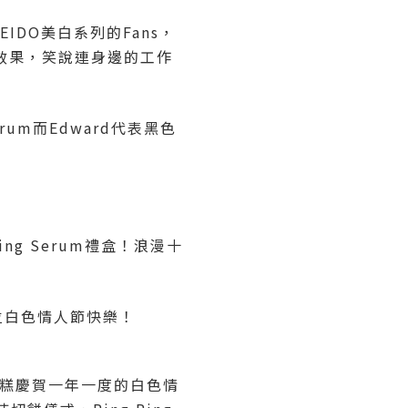
IDO美白系列的Fans，
美白效果，笑說連身邊的工作
Serum而Edward代表黑色
ing Serum禮盒！浪漫十
兩位白色情人節快樂！
切蛋糕慶賀一年一度的白色情