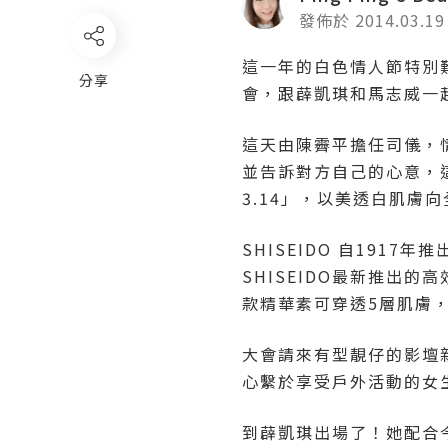
發佈於 2014.03.19
這一年的白色情人節特別難忘！
分享
會，跟薜凱琪和馬志威一
這天由陳霽平擔任司儀，情
並告訴對方自己的心意，這就是
3.14」，以美透白肌膚
SHISEIDO 自19
SHISEIDO最新推出的
款精華素可穿透5層肌膚
大會請來有型靚仔的影壇新
心繫於享受戶外活動的女
到薜凱琪出場了！她配合