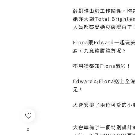
薜凱琪由於工作關係，時常要
她亦大讚Total Bri
人員都察覺她皮膚變白了
Fiona跟Edward一起玩美
素，究竟誰勝誰負呢？
不用猜都知Fiona嬴啦！
Edward為Fiona送上
足！
大會安排了兩位可愛的小朋
大會準備了一個特別設計的三
0