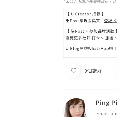
*本站之內容由作者所提供，
【 U Creator 招募 】
出Post賺現金獎賞 l
登記《
【 睇Post + 參加品牌活動 
瀏覽更多社群
打卡
丶
旅遊
U Blog開咗WhatsAp
0個讚好
Ping P
email: p