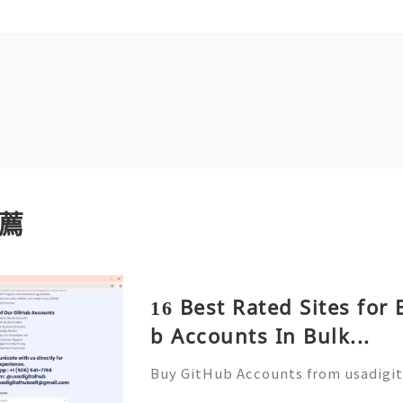
薦
16 Best Rated Sites for
b Accounts In Bulk...
Buy GitHub Accounts from usadigi
Fast & Reliable 24/7 Customer Su