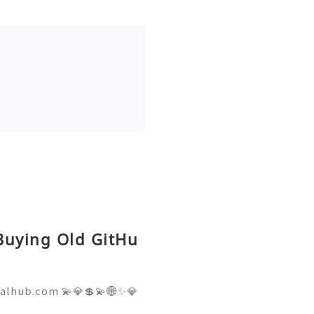
 Buying Old GitHu
talhub.com 💫💎💲💫🌐✨💎
pport 💫💎💲💫🌐✨💎WhatsA