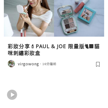
彩妝分享💄PAUL & JOE 限量版🐈‍⬛貓
咪刺繡彩妝盒
virgowong
16分鐘前