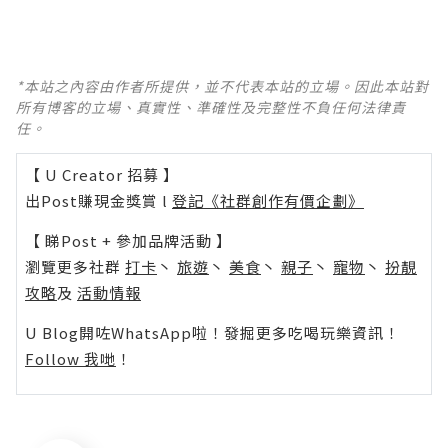
*本站之內容由作者所提供，並不代表本站的立場。因此本站對
所有博客的立場、真實性、準確性及完整性不負任何法律責
任。
【 U Creator 招募 】
出Post賺現金獎賞 l
登記《社群創作有價企劃》
【 睇Post + 參加品牌活動 】
瀏覽更多社群
打卡
丶
旅遊
丶
美食
丶
親子
丶
寵物
丶
扮靚
攻略
及
活動情報
U Blog開咗WhatsApp啦！發掘更多吃喝玩樂資訊！
Follow 我哋
！