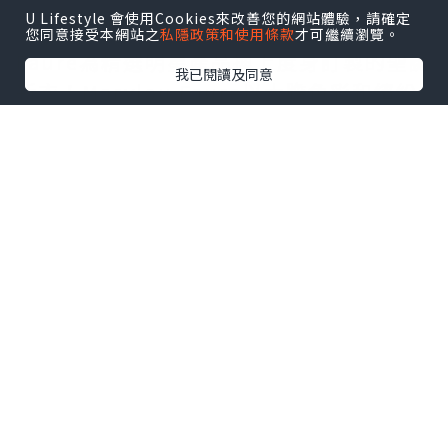
U Lifestyle 會使用Cookies來改善您的網站體驗，請確定
今年Kiehl’s請來法國藝術家Marylou
您同意接受本網站之
私隱政策和使用條款
才可繼續瀏覽。
Faure為精選明星產品換上度身訂製的聖誕
我已閱讀及同意
新衣！Marylou Faure以大膽色彩和繽紛
多姿的人物，透過俏皮的創作風格，為大
家帶來節日喜悅！