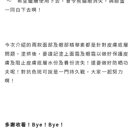
～ 希望繼續使用下去，會令熊貓眼消失，與臉蛋
一同白下去啊！
今次介紹的兩款面部及眼部精華素都是針對皮膚底層
問題，塗搽後，要謹記塗上面霜及眼霜以做好保護皮
膚及阻止皮膚底層水份及養份流失！還要做好防晒功
夫呢！對抗色斑可說是一門持久戰，大家一起努力
啊！
多謝收看！Bye！Bye！