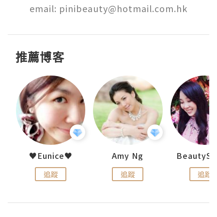
email: pinibeauty@hotmail.com.hk
推薦博客
h 夏沫
♥Eunice♥
Amy Ng
追蹤
追蹤
追蹤