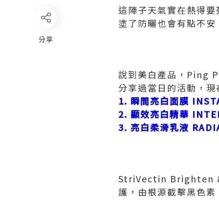
這陣子天氣實在熱得要
塗了防曬也會有點不安
分享
說到美白產品，Ping Pi
分享過當日的活動，現在再
1. 瞬間亮白面膜 INSTA
2. 顯效亮白精華 INTEN
3. 亮白柔滑乳液 RADIA
StriVectin Brig
護，由根源截擊黑色素