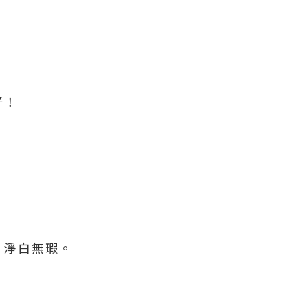
好！
，淨白無瑕。