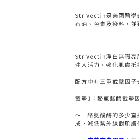
StriVectin是
石油、色素及染料，並
StriVectin淨白
注入活力，強化肌膚抵
配方中有三重截擊因子
截擊
1
：
酪氨酸酶截擊
～ 酪氨酸酶的多少直
成，減低紫外線對肌膚