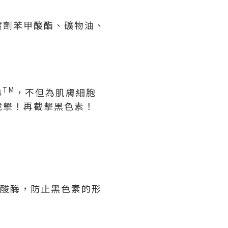
防腐劑苯甲酸酯、礦物油、
TM
4
，不但為肌膚細胞
截擊！再截擊黑色素！
酸酶，防止黑色素的形