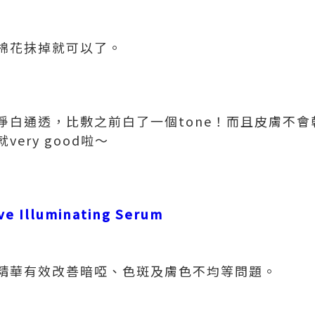
棉花抺掉就可以了。
淨白通透，比敷之前白了一個tone！而且皮膚不
ery good啦～
ve Illuminating Serum
精華有效改善暗啞、色斑及膚色不均等問題。