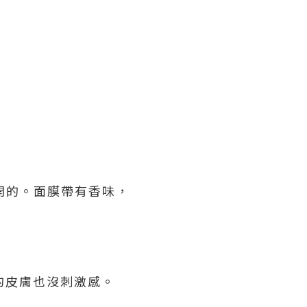
。
開的。面膜帶有香味，
感的皮膚也沒刺激感。