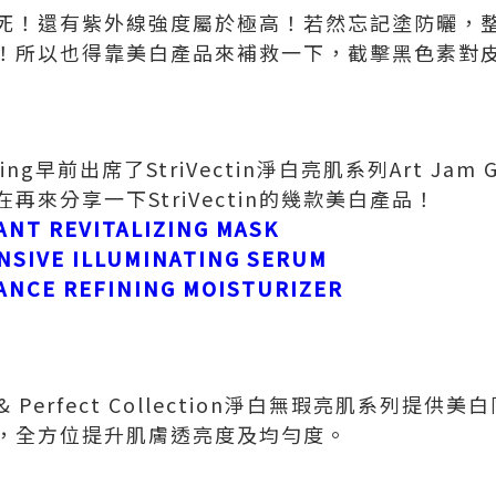
死！還有紫外線強度屬於極高！若然忘記塗防曬，
！所以也得靠美白產品來補救一下，截擊黑色素對
ng早前出席了StriVectin淨白亮肌系列Art Jam 
來分享一下StriVectin的幾款美白產品！
NT REVITALIZING MASK
SIVE ILLUMINATING SERUM
NCE REFINING MOISTURIZER
hten & Perfect Collection淨白無瑕亮肌系列
，全方位提升肌膚透亮度及均勻度。