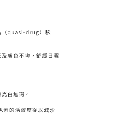
。
asi-drug）驗
斑及膚色不均，舒緩日曬
膚亮白無瑕。
色素的活躍度從以減沙