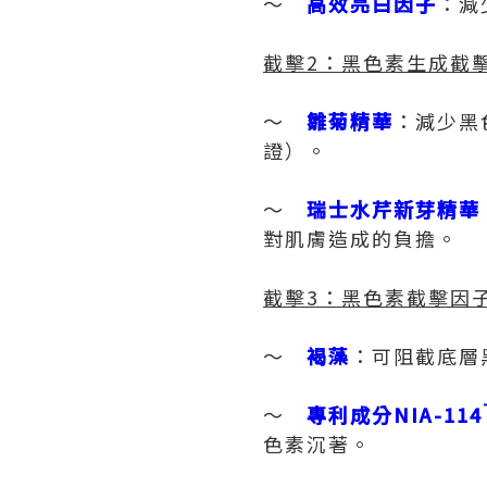
～
高效亮白因子
：減
截擊
2
：
黑色素生成截
～
雛菊精華
：減少黑
證）。
～
瑞士水芹新芽精華
對肌膚造成的負擔。
截擊
3
：黑色素截擊因
～
褐藻
：可阻截底層
～
專利成分
NIA-114
色素沉著。