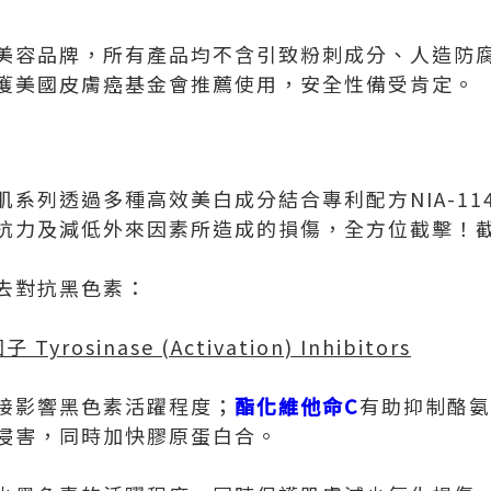
美國醫學美容品牌，所有產品均不含引致粉刺成分、人造
獲美國皮膚癌基金會推薦使用，安全性備受肯定。
無瑕亮肌系列透過多種高效美白成分結合專利配方NIA-11
抗力及減低外來因素所造成的損傷，全方位截擊！
去對抗黑色素：
因子
Tyrosinase (Activation) Inhibitors
接影響黑色素活躍程度；
酯化維他命
C
有助抑制酪氨
侵害，同時加快膠原蛋白合。