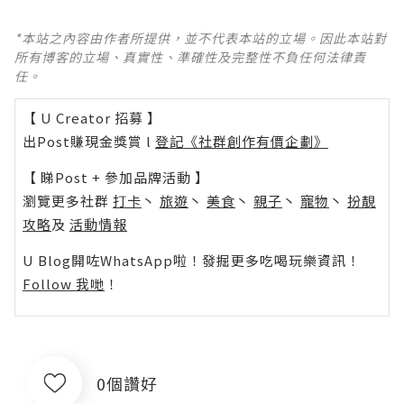
*本站之內容由作者所提供，並不代表本站的立場。因此本站對
所有博客的立場、真實性、準確性及完整性不負任何法律責
任。
【 U Creator 招募 】
出Post賺現金獎賞 l
登記《社群創作有價企劃》
【 睇Post + 參加品牌活動 】
瀏覽更多社群
打卡
丶
旅遊
丶
美食
丶
親子
丶
寵物
丶
扮靚
攻略
及
活動情報
U Blog開咗WhatsApp啦！發掘更多吃喝玩樂資訊！
Follow 我哋
！
0個讚好