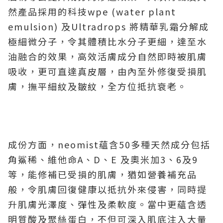
然產品採用的科技wpe (water plant
emulsion) 及Ultradrops 將精華乳霜分解成
極細微分子，令其體積比水分子更細，達至水
油融合的效果，高效活膚成分自然即時被肌膚
吸收，更可直達真皮層，由內至外修復受損肌
膚，撫平細紋及皺紋，全方位抵抗衰老。
成份方面，neomist蘊含50多種天然成分包括
角鯊稀、維他命A、D、E 及奧米加3、6及9
等，能修補已受損的肌膚，猶如營養補充品
般，令肌膚回復健康以抵抗外來侵害，同時提
升肌膚光澤度、彈性及柔軟度。當中更蘊含透
明質酸及聚絲蛋白，不但可深入肌底注入大量