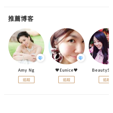
推薦博客
h 夏沫
Amy Ng
♥Eunice♥
追蹤
追蹤
追蹤