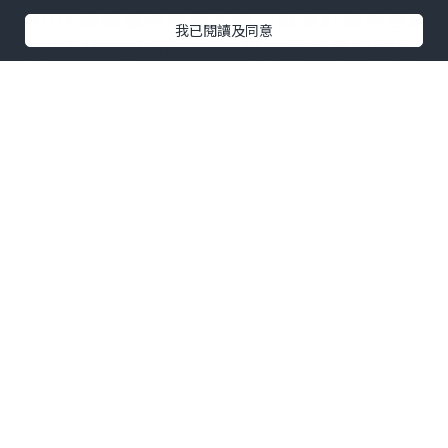
Faure為精選明星產品換上度身訂製的聖誕
我已閱讀及同意
新衣！Marylou Faure以大膽色彩和繽紛
多姿的人物，透過俏皮的創作風格，為大
家帶來節日喜悅！