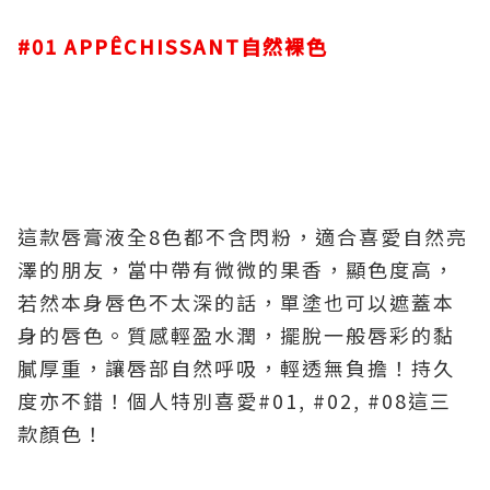
#01 APPÊCHISSANT自然裸色
這款唇膏液全8色都不含閃粉，適合喜愛自然亮
澤的朋友，當中帶有微微的果香，顯色度高，
若然本身唇色不太深的話，單塗也可以遮蓋本
身的唇色。質感輕盈水潤，擺脫一般唇彩的黏
膩厚重，讓唇部自然呼吸，輕透無負擔！持久
度亦不錯！個人特別喜愛#01, #02, #08這三
款顏色！