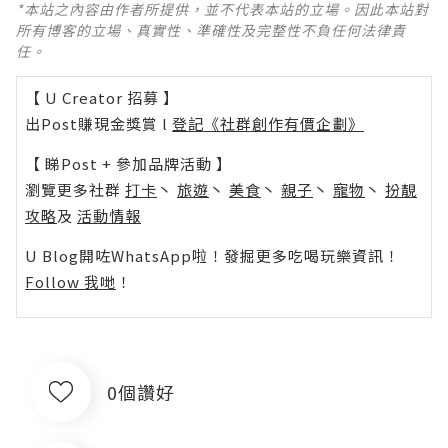
*本站之內容由作者所提供，並不代表本站的立場。因此本站對
所有博客的立場、真實性、準確性及完整性不負任何法律責
任。
【 U Creator 招募 】
出Post賺現金獎賞 l
登記《社群創作有價企劃》
【 睇Post + 參加品牌活動 】
瀏覽更多社群
打卡
丶
旅遊
丶
美食
丶
親子
丶
寵物
丶
扮靚
攻略
及
活動情報
U Blog開咗WhatsApp啦！發掘更多吃喝玩樂資訊！
Follow 我哋
！
0個讚好