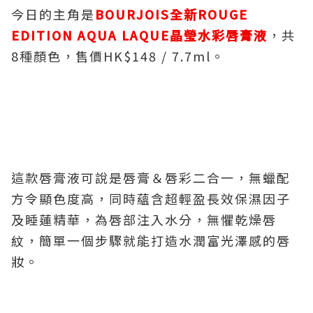
今日的主角是
BOURJOIS全新ROUGE
EDITION AQUA LAQUE
晶瑩水彩唇膏液
，共
8種顏色，售價HK$148 / 7.7ml。
這款唇膏液可說是唇膏＆唇彩二合一，無蠟配
方令顯色度高，同時蘊含超輕盈長效保濕因子
及睡蓮精華，為唇部注入水分，無懼乾燥唇
紋，簡單一個步驟就能打造水潤富光澤感的唇
妝。