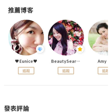
推薦博客
h 夏沫
♥Eunice♥
BeautySearch
Amy N
追蹤
追蹤
追蹤
發表評論