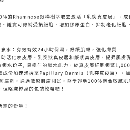
0%
的
Rhamnose
銀樺樹萃取去激活「乳突真皮層」。成
然
。證實可修補受損細胞、增加膠原蛋白、抑制老化細胞
溫泉水：有效有效
24
小時保濕，紓緩肌膚，強化膚質。
即時活化表皮層、乳突狀真皮層和綏狀真皮層，提昇肌膚
效鎖水份子
,
具極佳的鎖水能力，於真皮層細胞鎖緊
1,00
躍成份加速滲透至
Papillary Dermis
（乳突真皮層），
防腐劑，通過敏感肌膚測試，醫學證明
100%
適合敏感肌
，但略嫌樽身的包裝較粗糙！
所需的份量！