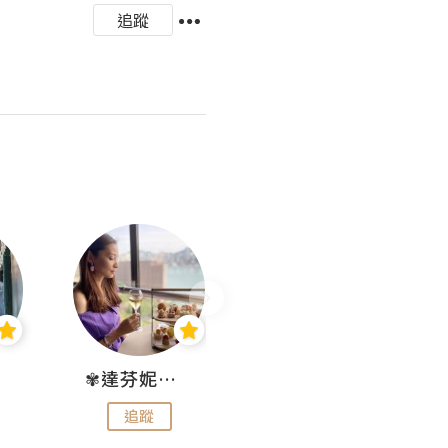
追蹤
✾達芬妮•愛孩子•愛生活✾
wendysugar享受生活gogogo
追蹤
追蹤