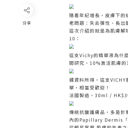
隨着年紀增長，皮膚下的
老問題：失去彈性、長出
分享
這次介紹的就是為肌膚解
10
：
這支
Vichy
的精華液為什
間研究、
10
%
激活肌膚的
據資料所得，這支
VICHY
華
，相當受歡迎！
法國製造，
30ml
/
HK$3
傳統抗皺護膚品，多是針
內的
Papillary Dermis
可輕易掌握
肌膚的年青之