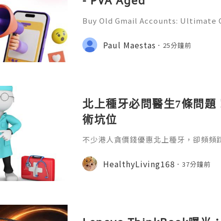
- PVA Aged
Buy Old Gmail Accounts: Ultimate G
g & Marketing Success ➤ Telegram
hatsApp: +1(352)270-0568 ➤ Email
Paul Maestas
25分鐘前
l.co Meta Description: Looking
北上種牙必問醫生7條問題
術坑位
不少港人貪價錢優惠北上種牙，卻頻頻
適、無售後保障等問題。本文整理7條
骨骼檢測、收費標準、植體資訊、醫生
HealthyLiving168
37分鐘前
服務，幫大家避開種牙陷阱，安心求診