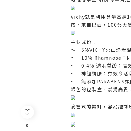
Vichy
就是利用含量高達
1
成，來自巴西，
100%
天
主要成份：
～
5%VICHY
火山熔岩
～
10% Rhamnose
：
～
0.4%
透明質酸：高
～ 神經酰胺：有效令活
～
無添加
PARABENS
類
銀色的包裝盒，感覺高貴
滴管式的設計，容易控制
0