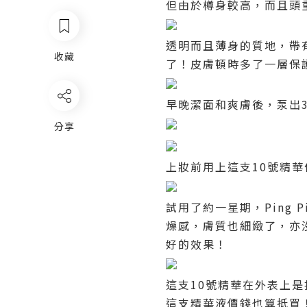
但由於樽身較高，而且頭
透明而且薄身的質地，帶
收藏
了！皮膚頓時多了一層保
早晚潔面和爽膚後，泵出
分享
上妝前用上這支
10
號精華
試用了約一星期，
Ping P
燥感，膚質也細緻了，亦
好的效果！
這支
10
號精華
在外表上是
這支精華液價錢也算抵買