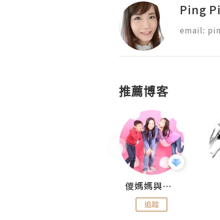
Ping P
email: p
推薦博客
Hahakelly的生活點滴
儍媽媽與兩隻小魔怪之家
追蹤
追蹤