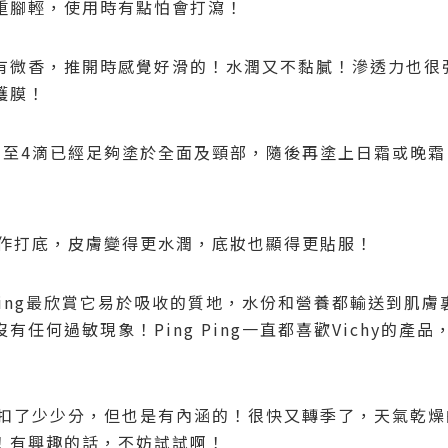
重
腳輕
，使用時有點怕會打瀉！
有微香，推開時感覺好滑的！水潤又不黏膩！滲透力也很
護膜！
3
至
4
滴
已經足夠
塗於
全
面
及頸部，
隨後
再
塗上日霜或晚霜
作打底，皮膚變得更水潤，底妝也
顯
得更
貼服
！
ing
最欣賞它易於吸收的質地，水份和營養都輸送到肌膚
沒有任何過敏現象！
Ping Ping
一直都喜歡
Vichy
的產品
扣了少少分，但也是有內涵的！很快又轉季了，天氣乾燥
！有興趣的話，不妨試試啊！