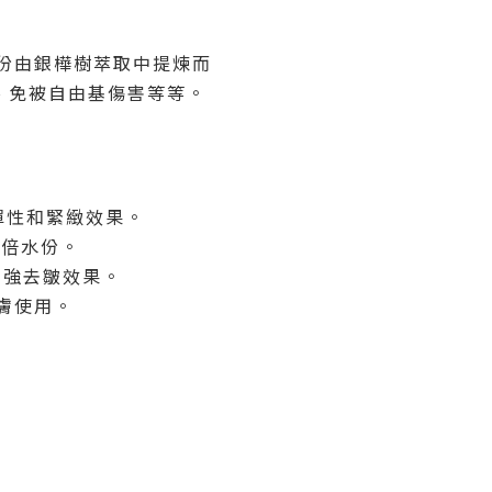
份由銀樺樹萃取中提煉而
、免被自由基傷害
等等。
彈性和緊緻效果。
0
倍水份。
加強去皺效果。
膚使用。