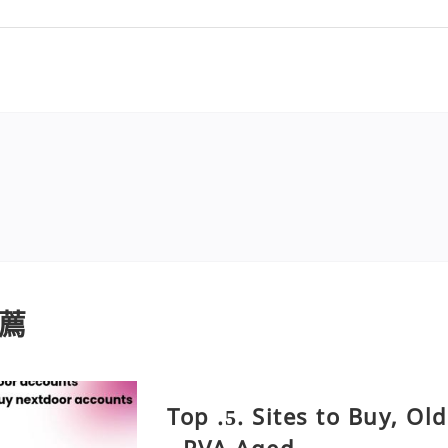
薦
Top .5. Sites to Buy, O