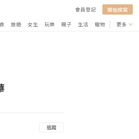
會員登記
開始撰寫
食
旅遊
女生
玩樂
親子
生活
寵物
行山
更多
打卡
華
追蹤