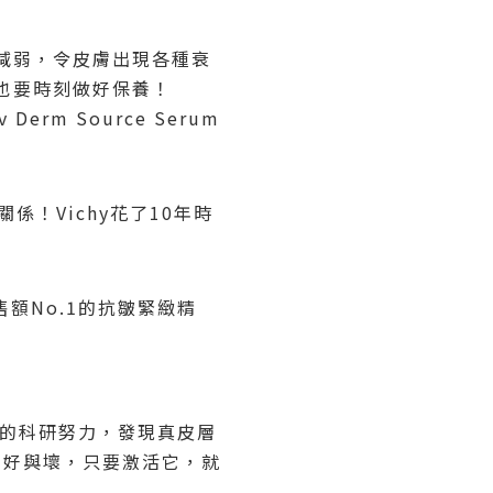
減弱，令皮膚出現各種衰
也要時刻做好保養！
iv Derm Source
Serum
關係
！
Vichy
花了
10
年時
售額
No.1
的抗皺緊緻精
的科研努力，發現真皮層
的好與壞，只要激活它，就