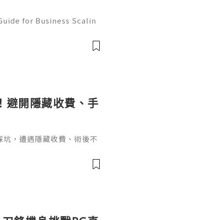
uide for Business Scalin
: @usagoodservicesit ➤ W
: usagoodservicesit@gmai
！避開隱藏收費、手
踩坑，遭遇隱藏收費、術後不
種牙必問醫生關鍵問題，涵蓋
資歷、療程、手術風險及售後
。