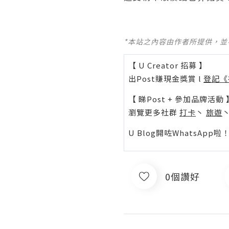
*本站之內容由作者所提供，
【 U Creator 招募 】
出Post賺現金獎賞 l
登記《
【 睇Post + 參加品牌活動 
瀏覽更多社群
打卡
丶
旅遊
U Blog開咗WhatsAp
0個讚好