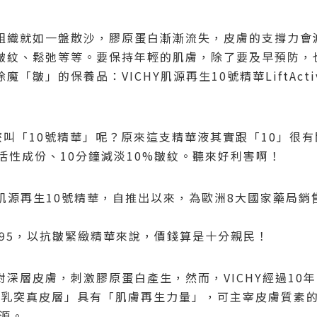
組織就如一盤散沙，
膠原蛋白
漸漸流失
，
皮膚的支撐力會
皺紋、鬆弛等等。
要保持年輕的肌膚，除了要及早預防，
除魔「
皺
」的保養品：
VICHY
肌源再生
10
號精華
LiftAct
麼叫「
10
號精華
」呢？原來
這支精華
液其實
跟「
10
」很有
活性成份、
10
分鐘減淡
10%
皺紋。
聽來好利害啊！
肌源再生
10
號精華
，
自推出以來
，
為歐洲
8
大國家藥局銷
95
，以
抗皺緊緻精華
來說，價錢算是十分親民！
對深層皮
膚
，刺激膠原蛋白產生，然而，
VICHY
經過
10
年
「乳突真皮層」
具有「肌膚再生力量」，可主宰皮膚質素
源。