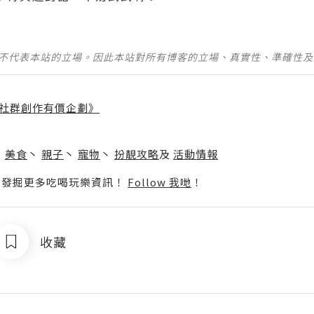
並不代表本站的立場。因此本站對所有博客的立場、真實性、準確性
社群創作有價企劃》
】
丶
美食
丶
親子
丶
寵物
丶
扮靚攻略
及
活動情報
p啦！發掘更多吃喝玩樂資訊！
Follow 我哋
！
收藏