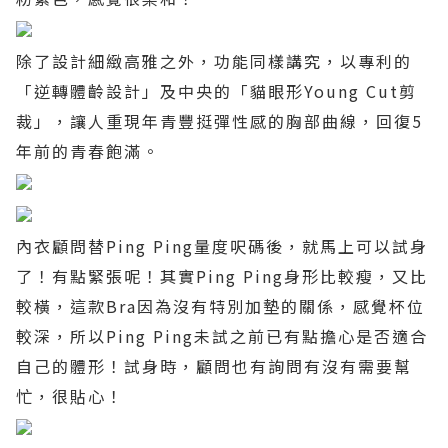
除了設計細緻高雅之外，功能同樣講究，以專利的
「逆轉體齡設計」及中央的「貓眼形
Young Cut
剪
裁」，讓人重現年青豐挺彈性感的胸部曲線，回復
5
年前的青春飽滿。
內衣顧問替
Ping Ping
量度呎碼後，就馬上可以試身
了！有點緊張呢！其實
Ping Ping
身形比較瘦，又比
較橫，這款
Bra
因為沒有特別加墊的關係，感覺杯位
較深，所以
Ping Ping
未試之前已有點擔心是否適合
自己的體形！試身時，顧問也有詢問有沒有需要幫
忙，很貼心！