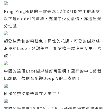
Ping Ping
所選的一款是
2012
年
8
月份推出的新款，
以下是
model
的演繹，充滿了少女柔情，亦透出幾
分性感！
超愛這柔和的粉紅色！彈性的花邊，可愛的蝴蝶結，
浪漫的
Lace
，好甜美啊！相信這一款沒有女生不喜
歡！
中間的這個
Lace
蝴蝶結好可愛啊！罩杯的中心剪裁
比較低，很適合配襯
Deep V
的上衣啊！
側邊的交义緞帶實在太美了！
高脇設計高達
10.5CM
，令壓力分佈平均不會擠出贅