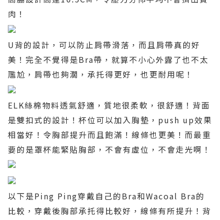
肉！
U
背的設計，可以防止肩帶滑落，而且肩帶真的好
美！完全不覺得是
Bra
帶，就算不小心外露了也不太
尶尬，肩帶也夠濶，承托得更好，也更耐用呢！
ELK
絲棉物料透氣舒適，質地很柔軟，很舒適！背面
是雙扣式的設計！杯位可以加入胸墊，
push up
效果
相當好！令胸部提升而且飽滿！線條也更美！而最重
要的是罩杯能緊貼胸部，不會有虛位，不會走光啊！
以下是
Ping Ping
穿戴自己的
Bra
和
Wacoal Bra
的
比較，穿戴後胸部承托得比較好，線條有所提升！背