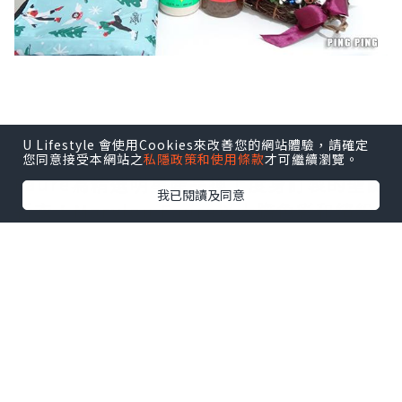
U Lifestyle 會使用Cookies來改善您的網站體驗，請確定
今年Kiehl’s請來法國藝術家Marylou
您同意接受本網站之
私隱政策和使用條款
才可繼續瀏覽。
Faure為精選明星產品換上度身訂製的聖誕
我已閱讀及同意
新衣！Marylou Faure以大膽色彩和繽紛
多姿的人物，透過俏皮的創作風格，為大
家帶來節日喜悅！