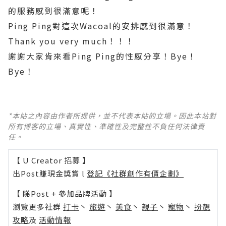
的服務感到很滿意呢！
Ping Ping
對這次
Wacoal
的安排感到很滿意！
Thank you very much
！！！
謝謝大家肯來看
Ping Ping
的性感分享！
Bye
！
Bye
！
*本站之內容由作者所提供，並不代表本站的立場。因此本站對
所有博客的立場、真實性、準確性及完整性不負任何法律責
任。
【 U Creator 招募 】
出Post賺現金獎賞 l
登記《社群創作有價企劃》
【 睇Post + 參加品牌活動 】
瀏覽更多社群
打卡
丶
旅遊
丶
美食
丶
親子
丶
寵物
丶
扮靚
攻略
及
活動情報