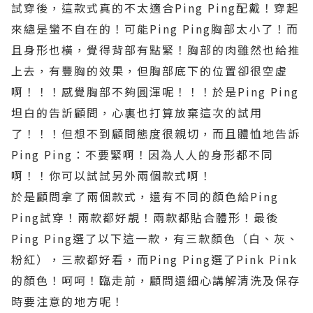
試穿後，這款式真的不太適合
Ping Ping
配戴！穿起
來總是蠻不自在的！可能
Ping Ping
胸部太小了！而
且身形也橫，覺得背部有點緊！胸部的肉雖然也給推
上去，有豐胸的效果，但胸部底下的位置卻很空虛
啊！！！感覺胸部不夠圓渾呢！！！於是
Ping Ping
坦白的告訢顧問，心裏也打算放棄這次的試用
了！！！但想不到顧問態度很親切，而且體恤地告訴
Ping Ping
：不要緊啊！因為人人的身形都不同
啊！！你可以試試另外兩個款式啊！
於是顧問拿了兩個款式，還有不同的顏色給
Ping
Ping
試穿！兩款都好靚！兩款都貼合體形！最後
Ping Ping
選了以下這一款，有三款顏色（白、灰、
粉紅），三款都好看，而
Ping Ping
選了
Pink Pink
的顏色！呵呵！臨走前，顧問還細心講解清洗及保存
時要注意的地方呢！