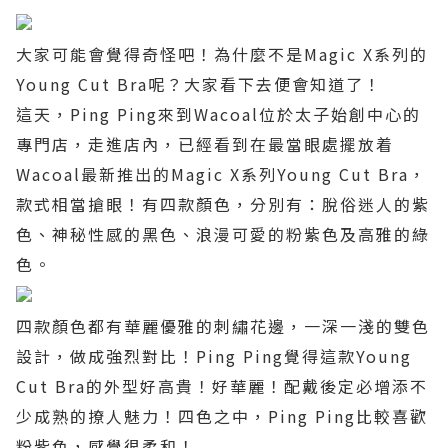
大家可能會覺得奇怪吧！為什麼不是
Magic X
系列的
Young Cut Bra
呢？大家看下去便會知道了！
這天，
Ping Ping
來到
Wacoal
位於太子始創中心的
專門店，走進店內，已經看到在最當眼處擺放着
Wacoal
最新推出的
Magic X
系列
Young Cut Bra
，
款式相當搶眼！有四款顏色，分別有：脫俗迷人的紫
色、神秘性感的黑色、浪漫可愛的粉紫色及高雅的綠
色。
四款顏色都有華麗優雅的刺繡花邊，一深一淺的雙色
設計，做成強烈對比！
Ping Ping
覺得這款
Young
Cut Bra
的外型好高貴！好華麗！配戴後定必增添不
少成熟的撩人魅力！四色之中，
Ping Ping
比較喜歡
粉紫色，感覺很柔和！