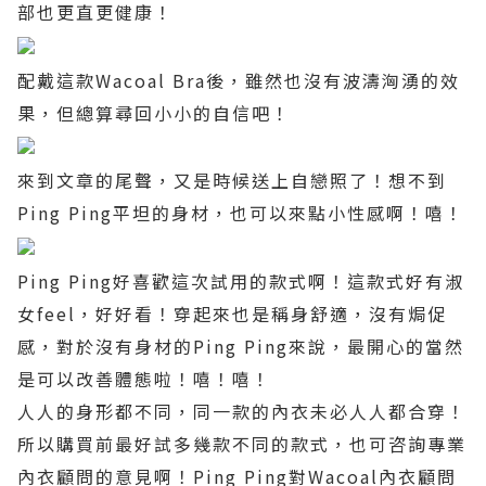
部也更直更健康！
配戴這款
Wacoal Bra
後，雖然也沒有波濤洶湧的效
果，但總算尋回小小的自信吧！
來到文章的尾聲，又是時候送上自戀照了！想不到
Ping Ping
平坦的身材，也可以來點小性感啊！嘻！
Ping Ping
好喜歡這次試用的款式啊！這款式好有淑
女
feel
，好好看！穿起來也是稱身舒適，沒有焗促
感，對於沒有身材的
Ping Ping
來說，最開心的當然
是可以改善體態啦！嘻！嘻！
人人的身形都不同，同一款的內衣未必人人都合穿！
所以購買前最好試多幾款不同的款式，也可咨詢專業
內衣顧問的意見啊！
Ping Ping
對
Wacoal
內衣顧問