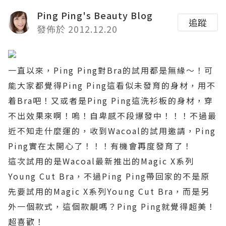
Ping Ping's Beauty Blog
追蹤
發佈於 2012.12.20
一直以來，
Ping Ping
對
Bra
的試用都是無緣～！可
能大家都覺得
Ping Ping
這看似未發育的身材，用不
着
Bra
吧！又或者是
Ping Ping
這洗衫板的身材，穿
不出效果來啊！嗚！自卑感不段爆發中！！！不過最
近不知走什麼運的，收到
Wacoal
的試用邀請，
Ping
Ping
實在太開心了！！！有機會再度發育了！
這次試用的是
Wacoal
最新推出的
Magic X
系列
Young Cut Bra
，不過
Ping Ping
帶回家的不是原
先要試用的
Magic X
系列
Young Cut Bra
，而是另
外一個款式，這個款靚嗎？
Ping Ping
就覺得超美！
超喜歡！