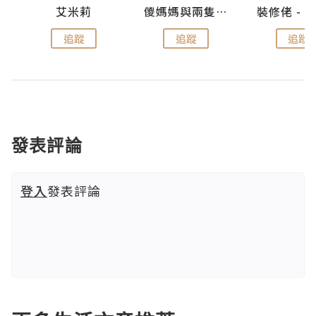
點滴
艾米莉
儍媽媽與兩隻小魔怪之家
追蹤
追蹤
追蹤
發表評論
登入
發表評論