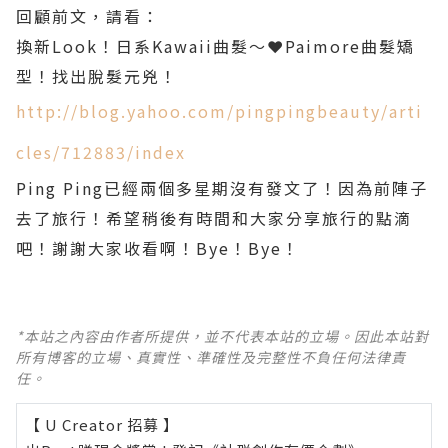
回顧前文，請看：
換新
Look
！日系
Kawaii
曲髮～
❤
Paimore
曲髮矯
型！找出脫髮元兇！
http://blog.yahoo.com/pingpingbeauty/arti
cles/712883/index
Ping Ping
已經兩個多星期沒有發文了！因為前陣子
去了旅行！希望稍後有時間和大家分享旅行的點滴
吧！謝謝大家收看啊！
Bye
！
Bye
！
*本站之內容由作者所提供，並不代表本站的立場。因此本站對
所有博客的立場、真實性、準確性及完整性不負任何法律責
任。
【 U Creator 招募 】