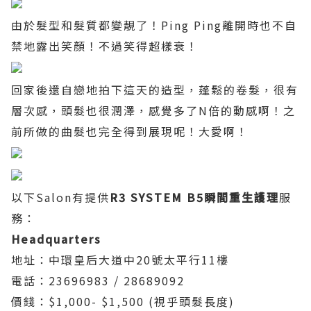
由於髮型和髮質都變靚了！
Ping Ping
離開時也不自
禁地露出笑顏！不過笑得超樣衰！
回家後還自戀地拍下這天的造型，蓬鬆的卷髮，很有
層次感，頭髮也很潤澤，感覺多了
N
倍的動感啊！之
前所做的曲髮也完全得到展現呢！大愛啊！
以下
Salon
有提供
R3 SYSTEM B5
瞬間重生護理
服
務：
Headquarters
地址：中環皇后大道中
20
號太平行
11
樓
電話：
23696983 / 28689092
價錢：
$1,000- $1,500 (
視乎頭髮長度
)