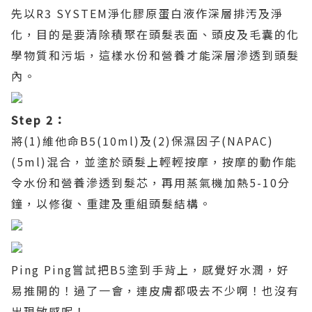
先以
R3 SYSTEM
淨化膠原蛋白液作深層排汚及淨
化，目的是要清除積聚在頭髮表面、頭皮及毛囊的化
學物質和污垢，這樣水份和營養才能深層滲透到頭髮
內。
Step 2
：
將
(1)
維他命
B5(10ml)
及
(2)
保濕因子
(NAPAC)
(5ml)
混合，並塗於頭髮上輕輕按摩，按摩的動作能
令水份和營養滲透到髮芯，再用蒸氣機加熱
5-10
分
鐘，以修復、重建及重組頭髮結構。
Ping Ping
嘗試把
B5
塗到手背上，感覺好水潤，好
易推開的！過了一會，連皮膚都吸去不少啊！也沒有
出現敏感呢！