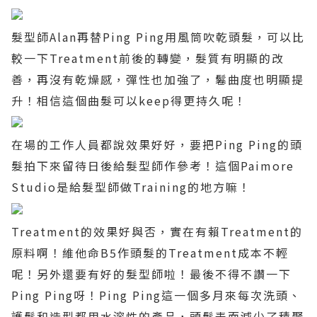
髮型師
Alan
再替
Ping Ping
用風筒吹乾頭髮，可以比
較一下
Treatment
前後的轉變，髮質有明顯的改
善，再沒有乾燥感，彈性也加強了，鬈曲度也明顯提
升！相信這個曲髮可以
keep
得更持久呢！
在場的工作人員都說效果好好，要把
Ping Ping
的頭
髮拍下來留待日後給髮型師作參考！這個
Paimore
Studio
是給髮型師做
Training
的地方嘛！
Treatment
的效果好與否，實在有賴
Treatment
的
原料啊！維他命
B5
作頭髮的
Treatment
成本不輕
呢！另外還要有好的髮型師啦！最後不得不讚一下
Ping Ping
呀！
Ping Ping
這一個多月來每次洗頭、
護髮和造型都用水溶性的產品，頭髮表面減少了積聚