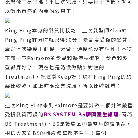
比想像中易打理！平日洗完頭，只要用手指捲下就可
以做出自然的內卷的效果了！
Ping Ping
本身的髮質比較乾，上次髮型師
Alan
給
Ping Ping
評分時就只得
30
分！是高度受傷的髮質！
幸好上次染髮＋曲髮一起做，頭髮也沒有枯死！不得
不讚一下
Paimore
的髮品和熱療技術啊！髮色和髮
型都弄好了！現在也是時候做點針對性的
Treatment
，把髮質
Keep
好！現在
Ping Ping
的頭
髮比較乾，加上昨晚沒有洗頭，所以比較難看：
這次
Ping Ping
來到
Paimore
是要試做一個針對嚴重
受損髮質而設的
R3 SYSTEM B5瞬間重生護理
(
簡稱
B5 Treatment)
，
B5
是護膚品中最常用的維他命，
相信大家對
B5
的護膚精華都不陌生！這個