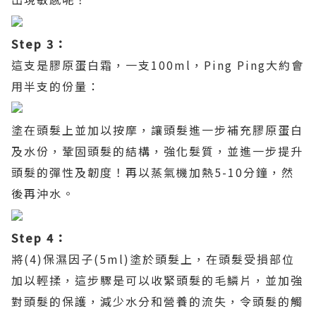
Step 3
：
這支是膠原蛋白霜，一支
100ml
，
Ping Ping
大約會
用半支的份量：
塗在頭髮上並加以按摩，讓頭髮進一步補充膠原蛋白
及水份，鞏固頭髮的結構，強化髮質，並進一步提升
頭髮的彈性及韌度！再以蒸氣機加熱
5-10
分鐘，然
後再沖水。
Step 4
：
將
(4)
保濕因子
(5ml)
塗於頭髮上，在頭髮受損部位
加以輕揉，這步驟是可以收緊頭髮的毛鱗片，並加強
對頭髮的保護，減少水分和營養的流失，令頭髮的觸