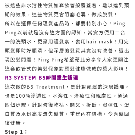
被這些非水溶性物質如套飲管般覆蓋着，難以達到預
期的效果，這些物質更會阻塞毛囊，做成脫髮！
所以在選擇任何理髮產品時，都要特別小心！
Ping
Ping
以前就是沒有這方面的認知，常貪方便用二合
一的洗頭水，更豪用護髮素，喪用
hair mask
！用完
頭髮即時好順滑，但深層的髮質其實沒有改善，還出
現脫髮問題！
Ping Ping
希望藉此分享令大家更關注
這套飲管式的美髮假象對頭髮健康做成的莫大影响！
R3 SYSTEM B5
瞬間重生護理
這次做的
B5 Treatment
，是針對頭髮的深層護理，
也是
100%
滲透性、水溶性、治療性和親膚性。通過
四個步驟，針對修復乾枯、開叉、折斷、沒彈性、蛋
白質及水份高度流失髮質，重建內在結構，令秀髮回
復健康。
Step 1
：