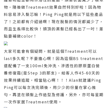
物，隨後做
Treatment
效果自然特別好啦！因為物
料容易滲入髮芯嘛！
Ping Ping
就是用以下這些產品
了！之前都有介紹過啊！現在脫髮的情況都減少了，
而且生長得比較快！頭頂的黑髮已經長出了一吋！差
點要補做
color
！
大家可能會有個疑問，就是這個
Treatment
可以
last
多久呢？不要擔心啊！因為這個
B5 treatment
還配備了一支
100ml
免沖洗、滲透性的膠原蛋白營
養修復霜
(
是
Step 3
的那支
)
，給客人作
45-60
天的
效果持續追蹤，相當貼心啊！！！
Alan
就建議
Ping
Ping
可以每次洗完頭後，用少少的份量在掌心推
勻，再塗在頭髮上作造型及修護，另外，亦可每星期
一次作家居
Treatment
使用。