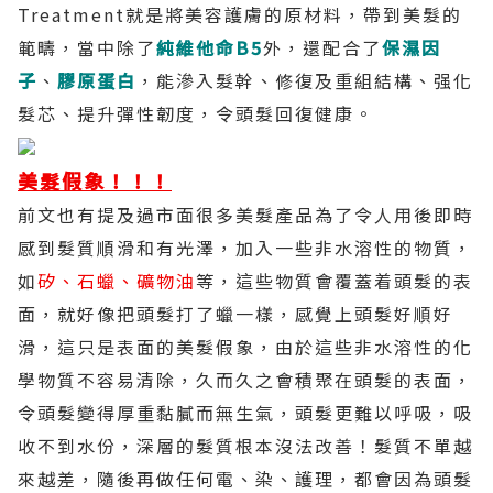
Treatment
就是將美容護膚的原材料，帶到美髮的
範疇，當中除了
純維他命
B5
外，還配合了
保濕因
子
、
膠原蛋白
，能滲入髮幹、修復及重組結構、强化
髮芯、提升彈性韌度，令頭髮回復健康。
美髮假象！！！
前文也有提及過市面很多美髮產品為了令人用後即時
感到髮質順滑和有光澤，加入一些非水溶性的物質，
如
矽、石蠟、礦物油
等，這些物質會覆蓋着頭髮的表
面，就好像把頭髮打了蠟一樣，感覺上頭髮好順好
滑，這只是表面的美髮假象，由於這些非水溶性的化
學物質不容易清除，久而久之會積聚在頭髮的表面，
令頭髮變得厚重黏膩而無生氣，頭髮更難以呼吸，吸
收不到水份，深層的髮質根本沒法改善！髮質不單越
來越差，隨後再做任何電、染、護理，都會因為頭髮