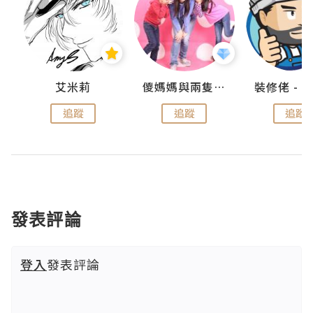
點滴
艾米莉
儍媽媽與兩隻小魔怪之家
追蹤
追蹤
追蹤
發表評論
登入
發表評論