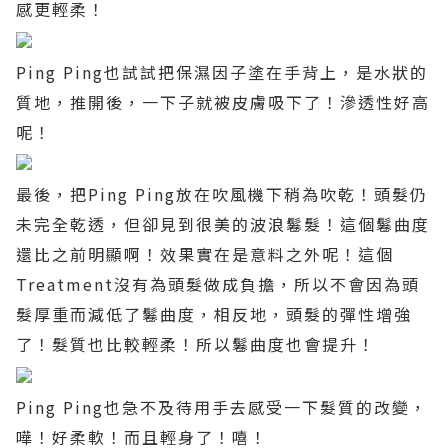
感更輕柔！
Ping Ping
也試試把保濕因子塗在手背上，是水狀的
質地，推開後，一下子就被皮膚吸下了！滲透性好高
呢！
最後，把
Ping Ping
放在吹風機下稍為吹乾！頭髮仍
未完全乾透，但卻見到很美的波浪鬈髮！這個鬈曲度
還比之前明顯啊！效果實在是意料之外呢！這個
Treatment
沒有為頭髮做成負擔，所以不會因為頭
髮厚重而減低了鬈曲度，相反地，頭髮的彈性增強
了！髮質也比較輕柔！所以鬈曲度也會提升！
Ping Ping
也急不及待用手去感受一下髮質的改變，
嘩！好柔軟！而且輕身了！嘻！