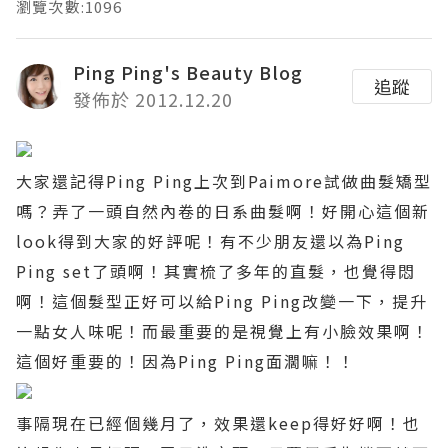
瀏覽次數:1096
Ping Ping's Beauty Blog
追蹤
發佈於 2012.12.20
大家還記得
Ping Ping
上次到
Paimore
試做曲髮矯型
嗎？弄了一頭自然內卷的日系曲髮啊！好開心這個新
look
得到大家的好評呢！有不少朋友還以為
Ping
Ping set
了頭啊！其實梳了多年的直髮，也覺得悶
啊！這個髮型正好可以給
Ping Ping
改變一下，提升
一點女人味呢！而最重要的是視覺上有小臉效果啊！
這個好重要的！因為
Ping Ping
面濶嘛！！
事隔現在已經個幾月了，效果還
keep
得好好啊！也