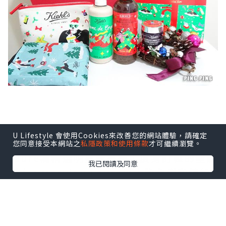
U Lifestyle 會使用Cookies來改善您的網站體驗，請確定
今年Kiehl’s請來法國藝術家Marylou
您同意接受本網站之
私隱政策和使用條款
才可繼續瀏覽。
Faure為精選明星產品換上度身訂製的聖誕
我已閱讀及同意
新衣！Marylou Faure以大膽色彩和繽紛
多姿的人物，透過俏皮的創作風格，為大
家帶來節日喜悅！