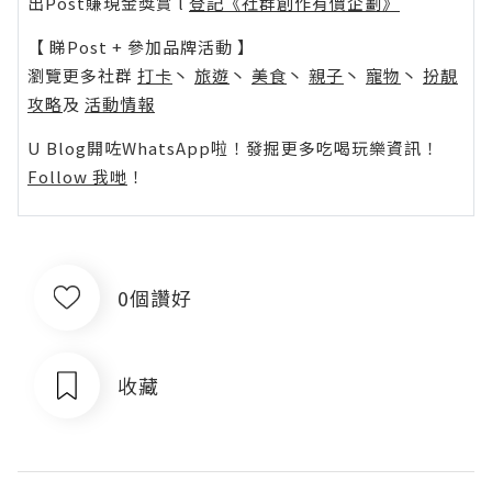
出Post賺現金獎賞 l
登記《社群創作有價企劃》
【 睇Post + 參加品牌活動 】
瀏覽更多社群
打卡
丶
旅遊
丶
美食
丶
親子
丶
寵物
丶
扮靚
攻略
及
活動情報
U Blog開咗WhatsApp啦！發掘更多吃喝玩樂資訊！
Follow 我哋
！
0個讚好
收藏