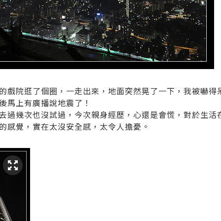
的戲院逛了個圈，一走出來，地面突然晃了一下，我被嚇得
後馬上有廣播說地震了！
去過幾次也沒試過，今次親身經歷，心還是會慌，對於生活
的感覺，實在太沒安全感，太令人擔憂。