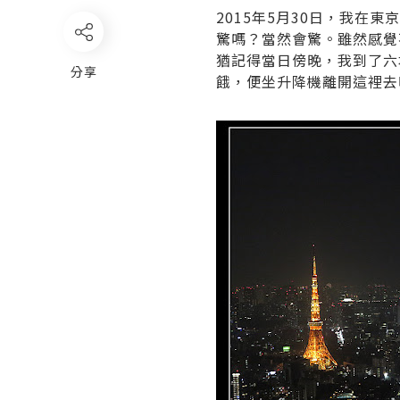
2015
年
5
月
30
日，我在東京
驚嗎？當然會驚。雖然感覺
猶記得當日傍晚，我到了六
分享
餓，便坐升降機離開這裡去