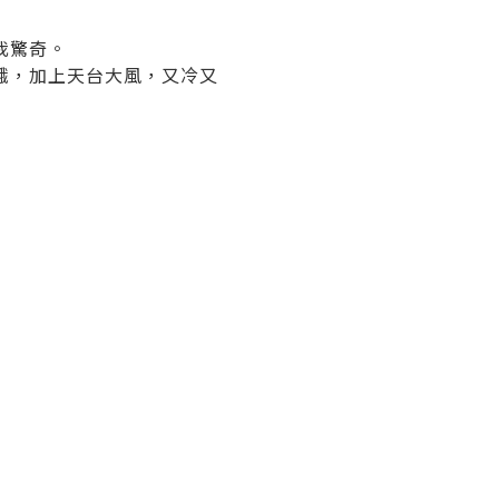
我驚奇。
餓，加上天台大風，又冷又