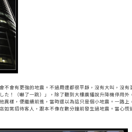
會不會有更強的地震。
不過周遭都很平靜，沒有大叫，沒有
した！（嚇了一跳）」，除了聽到大樓廣播說升降機停用外
他異樣，便繼續前進，當時還以為這只是個小地震。一路上
店如常招待客人，跟本不像在數分鐘前發生過地震。當心慌