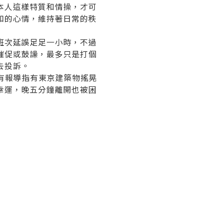
本人這樣特質和情操，才可
和的心情，維持著日常的秩
班次延誤足足一小時，不過
催促或鼓譟，最多只是打個
去投訴。
有報導指有東京建築物搖晃
幸運，晚五分鐘離開也被困