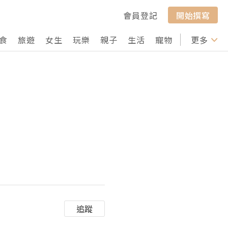
會員登記
開始撰寫
食
旅遊
女生
玩樂
親子
生活
寵物
行山
更多
打卡
追蹤