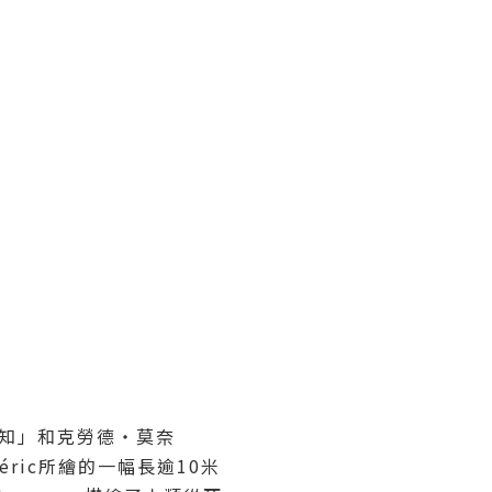
告知」和克勞德‧莫奈
éric所繪的一幅長逾10米