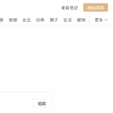
會員登記
開始撰寫
食
旅遊
女生
玩樂
親子
生活
寵物
行山
更多
打卡
追蹤