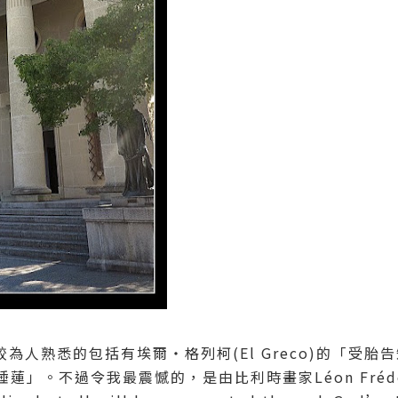
為人熟悉的包括有埃爾‧格列柯(El Greco)的「受胎
的「睡蓮」。不過令我最震憾的，是由比利時畫家Léon Fréd