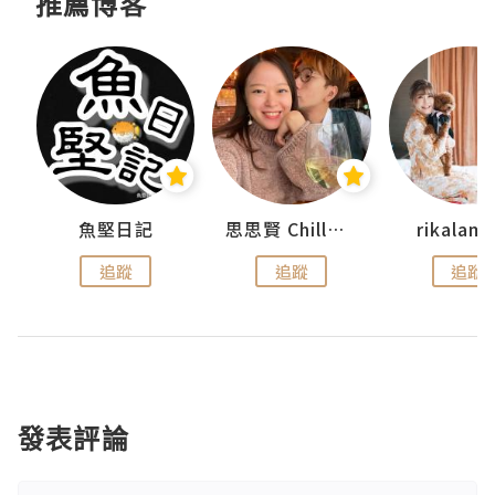
推薦博客
urnal
魚堅日記
思思賢 ChillMyBabe
rikala
追蹤
追蹤
追蹤
發表評論