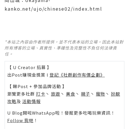
岡山城：okayama-
kanko.net/ujo/chinese02/index.html
*本站之內容由作者所提供，並不代表本站的立場。因此本站對
所有博客的立場、真實性、準確性及完整性不負任何法律責
任。
【 U Creator 招募 】
出Post賺現金獎賞 l
登記《社群創作有價企劃》
【 睇Post + 參加品牌活動 】
瀏覽更多社群
打卡
丶
旅遊
丶
美食
丶
親子
丶
寵物
丶
扮靚
攻略
及
活動情報
U Blog開咗WhatsApp啦！發掘更多吃喝玩樂資訊！
Follow 我哋
！