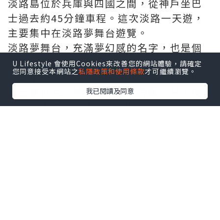
淡路島位於兵庫與四國之間，從神戶坐巴
士過去約45分鐘車程。這次淡路一天遊，
主要集中在淡路夢舞台遊覽。
淡路夢舞台，充滿夢幻感的名字，也是個
神奇的作品，由建築師安藤忠雄操刀。話
U Lifestyle 會使用Cookies來改善您的網站體驗，請確定
您同意接受本網站之
私隱政策和使用條款
才可繼續瀏覽。
說當年興建關西國際機場時，淡路島的砂
石全被掘走去建機場，變得荒蕪一片，後
我已閱讀及同意
來安藤忠雄提出「綠化+藝術」的概念，花
了很多時間才讓淡路重現生機，所以如此
風景，是得來不易。
明石海峽公園
從神戶坐高速巴士，在淡路島的威斯汀度
假酒店下車，便可走到淡路夢舞台多個景
點，當中明石海峽公園是最令我驚喜的。
老實說，在走過全球多個大大小小的公園