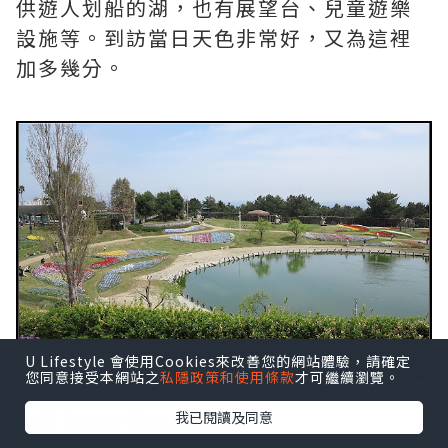
供遊人划船的湖，也有展望台、兒童遊樂
設施等。到訪當日天色非常好，又為這裡
加多幾分。
U Lifestyle 會使用Cookies來改善您的網站體驗，請確定
您同意接受本網站之
私隱政策和使用條款
才可繼續瀏覽。
明石海峽公園的花與湖
我已閱讀及同意