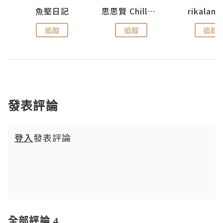
urnal
魚堅日記
思思賢 ChillMyBabe
rikala
追蹤
追蹤
追蹤
發表評論
登入
發表評論
全部評論 4