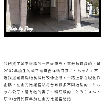
我們買了琴平電鐵的一日乘車券，車券超可愛的，是
2002年誕生的琴平電鐵吉祥物海豚ことちゃん，不
過我還是覺得牠長得比較像企鵝，一路上都在喊牠作
企鵝。在金刀比羅宮站月台有很多不同造型的ことち
ゃん公仔，還有牠的妻子、粉紅版的ことみちゃん，
原來牠們於兩年前在金刀比羅宮結婚！