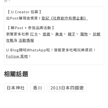
任。
【 U Creator 招募 】
出Post賺現金獎賞 l
登記《社群創作有價企劃》
【 睇Post + 參加品牌活動 】
瀏覽更多社群
打卡
丶
旅遊
丶
美食
丶
親子
丶
寵物
丶
扮靚
攻略
及
活動情報
U Blog開咗WhatsApp啦！發掘更多吃喝玩樂資訊！
Follow 我哋
！
相關話題
日本神社
香川
2013日本四國遊