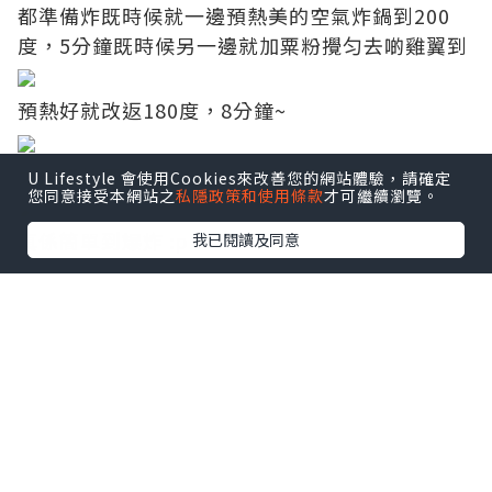
都準備炸既時候就一邊預熱美的空氣炸鍋到200
度，5分鐘既時候另一邊就加粟粉攪匀去啲雞翼到
預熱好就改返180度，8分鐘~
之後翻轉再炸多6-8分鐘，睇返夠金黃就ok！
U Lifestyle 會使用Cookies來改善您的網站體驗，請確定
您同意接受本網站之
私隱政策和使用條款
才可繼續瀏覽。
真係簡單到爆炸 :p
我已閱讀及同意
如果無氣炸鍋既可以改用油炸，不過都要幾多油
大，起碼要啲油浸到晒啲雞翼先得~
想健康啲同方便啲既，都係選用氣炸鍋更好 :)
大家開party時都可以試下整！外脆內滑~
其實都無乜放調味，所以去左皮後小朋友都啱
食！