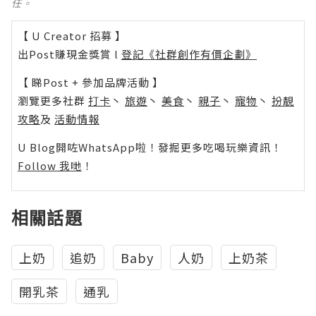
任。
【 U Creator 招募 】
出Post賺現金獎賞 l
登記《社群創作有價企劃》
【 睇Post + 參加品牌活動 】
瀏覽更多社群
打卡
丶
旅遊
丶
美食
丶
親子
丶
寵物
丶
扮靚
攻略
及
活動情報
U Blog開咗WhatsApp啦！發掘更多吃喝玩樂資訊！
Follow 我哋
！
相關話題
上奶
追奶
Baby
人奶
上奶茶
開乳茶
通乳