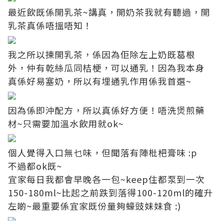
最近飲既係開乳茶~講真，開奶茶我就有聽過，開
乳茶真係唔搵唔知！
我之所以揀開乳茶，係因為佢除左上奶既葛根
外，仲有乾絲瓜同桔梗，可以通乳！因為我本身
真係好易塞奶，所以有埋通乳作用係我首選~
因為係即沖配方，所以真係好方便！唔洗煲煎藥
材~只需要加溫水飲用就ok~
個人覺得入口無乜味，但聞落有陣枇杷膏味 :p
不過都ok既~
宜家每日我都會早晚各一包~keep住都泵到一次
150-180ml~比起之前跌到落得100-120ml的確升
左啲~最重要係宜家既份量夠蠔豉妹妹食 :)