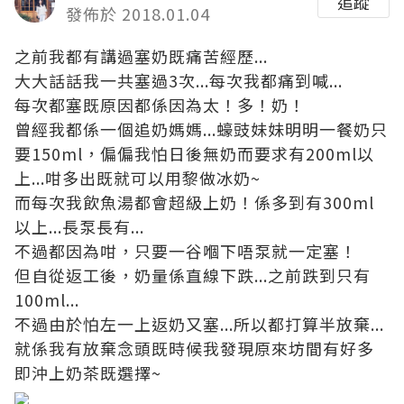
追蹤
發佈於 2018.01.04
之前我都有講過塞奶既痛苦經歷...
大大話話我一共塞過3次...每次我都痛到喊...
每次都塞既原因都係因為太！多！奶！
曾經我都係一個追奶媽媽...蠔豉妹妹明明一餐奶只
要150ml，偏偏我怕日後無奶而要求有200ml以
上...咁多出既就可以用黎做冰奶~
而每次我飲魚湯都會超級上奶！係多到有300ml
以上...長泵長有...
不過都因為咁，只要一谷嗰下唔泵就一定塞！
但自從返工後，奶量係直線下跌...之前跌到只有
100ml...
不過由於怕左一上返奶又塞...所以都打算半放棄...
就係我有放棄念頭既時候我發現原來坊間有好多
即沖上奶茶既選擇~