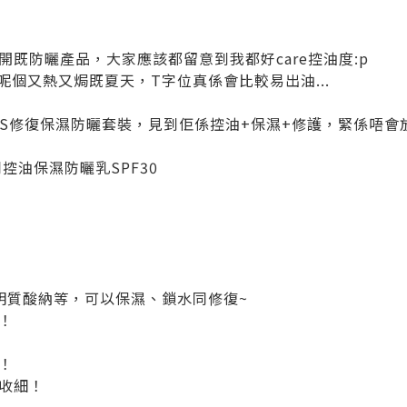
既防曬產品，大家應該都留意到我都好care控油度:p
係呢個又熱又焗既夏天，T字位真係會比較易出油...
ICALS修復保濕防曬套裝，見到佢係控油+保濕+修護，緊係唔會
控油保濕防曬乳SPF30
透明質酸納等，可以保濕、鎖水同修復~
！
！
收細！