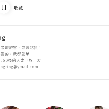
收藏
ng
兼職旅客、兼職吃貨！

愛的，我都愛♥ 

k : 80後的人妻「旅」友 

wingring@ymail.com