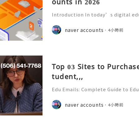
ounts in 2026
Introduction In today’s digital e
mmunication has become an essenti
Educational institutions around th
naver accounts
4小時前
d email accounts to stude
Top 03 Sites to Purchas
tudent,,,
Edu Emails: Complete Guide to Edu
Benefits, Security & Best Practice
& Reliable 24/7 Customer Support
naver accounts
4小時前
+1 (506) 541-7768 💫💎💲💫🌐✨💎Te