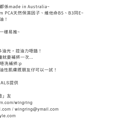
ade in Australia~
m PCA天然保濕因子、維他命B5、B3同E~
油！
一樣易推~
多油光，控油力唔錯！
鐘就要補搽一次...
唔洗補搽:p
油性肌膚既朋友仔可以一試！
CALS提供
旅」友
ram.com/wingring
.com / wingring@ymail.com
tyle.com