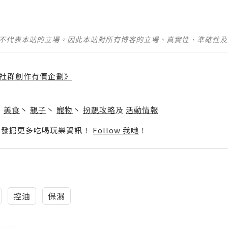
並不代表本站的立場。因此本站對所有博客的立場、真實性、準確性
社群創作有價企劃》
】
丶
美食
丶
親子
丶
寵物
丶
扮靚攻略
及
活動情報
p啦！發掘更多吃喝玩樂資訊！
Follow 我哋
！
控油
保濕