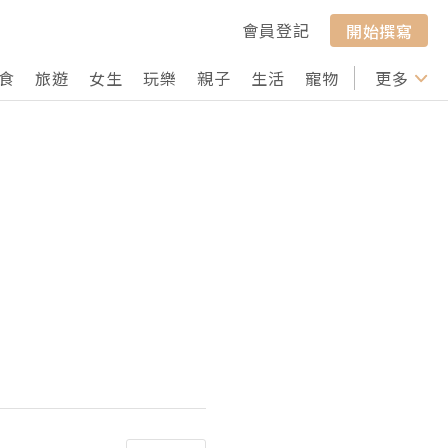
會員登記
開始撰寫
食
旅遊
女生
玩樂
親子
生活
寵物
行山
更多
打卡