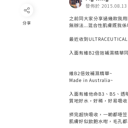
發佈於 2015.08.13
之前同大家分享過幾款我用開
分享
無辦法...混合性肌膚既我
最近收到ULTRACEUT
入面有維B2倍效補濕精華同
維B2倍效補濕精華~
Made in Australia~
入面有維他命B3、B5、
質地好水，好稀，好易吸收
搽完超快吸收，一啲都唔笠
肌膚好似飲飽水咁，毛孔都