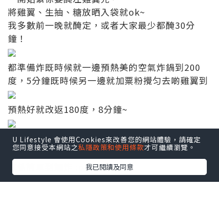
將雞翼、生抽、糖放晒入袋就ok~
我多數前一晚就醃定，或者大家最少都醃30分
鐘！
都準備炸既時候就一邊預熱美的空氣炸鍋到200
度，5分鐘既時候另一邊就加粟粉攪匀去啲雞翼到
預熱好就改返180度，8分鐘~
之後翻轉再炸多6-8分鐘，睇返夠金黃就ok！
U Lifestyle 會使用Cookies來改善您的網站體驗，請確定
您同意接受本網站之
私隱政策和使用條款
才可繼續瀏覽。
真係簡單到爆炸 :p
我已閱讀及同意
如果無氣炸鍋既可以改用油炸，不過都要幾多油
大，起碼要啲油浸到晒啲雞翼先得~