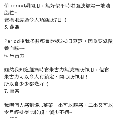
係period期間用，無好似平時咁面脥都爆一堆油
脂粒~
安穩地渡過令人煩躁既7日 :)
5. 燕窩
Period後我多數都會飲返2-3日燕窩，因為要滋陰
養血嘛~~
6. 朱古力
雖然我知道經痛時食朱古力無減痛既作用，但食
朱古力可以令人有鎮定、開心既作用！
所以食少少都幾好 :)
7. 薑茶
我呢個人寒到爆...薑茶一來可以驅寒、二來又可以
令月經排得比較順，減少不適~