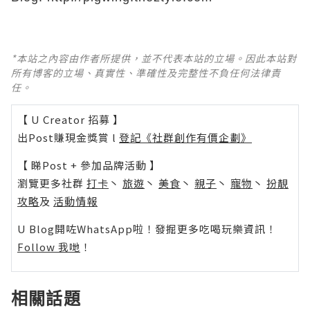
*本站之內容由作者所提供，並不代表本站的立場。因此本站對
所有博客的立場、真實性、準確性及完整性不負任何法律責
任。
【 U Creator 招募 】
出Post賺現金獎賞 l
登記《社群創作有價企劃》
【 睇Post + 參加品牌活動 】
瀏覽更多社群
打卡
丶
旅遊
丶
美食
丶
親子
丶
寵物
丶
扮靚
攻略
及
活動情報
U Blog開咗WhatsApp啦！發掘更多吃喝玩樂資訊！
Follow 我哋
！
相關話題