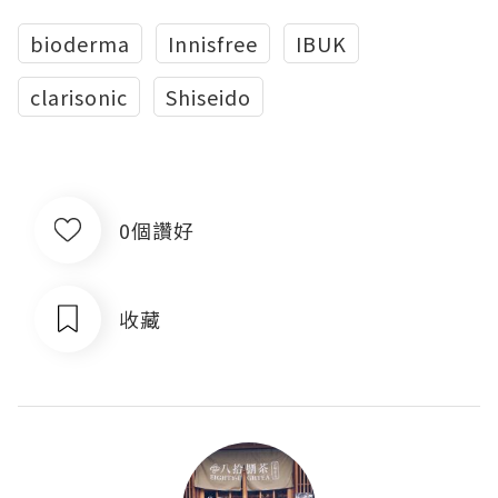
bioderma
Innisfree
IBUK
clarisonic
Shiseido
0個讚好
收藏