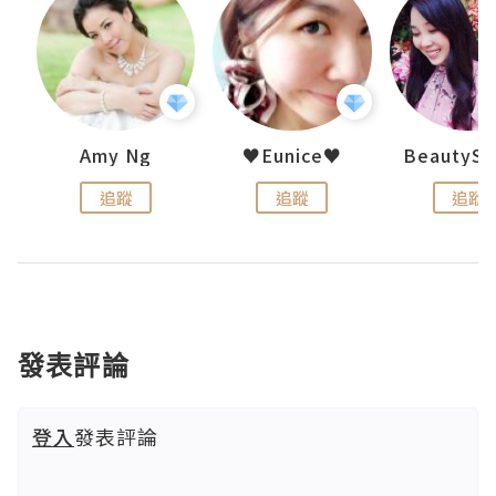
h 夏沫
Amy Ng
♥Eunice♥
追蹤
追蹤
追蹤
發表評論
登入
發表評論