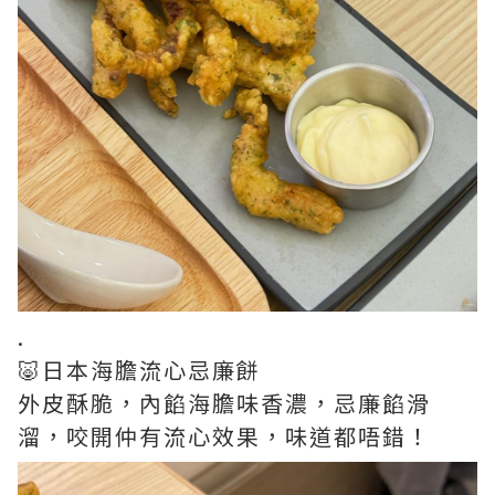
.
🐷日本海膽流心忌廉餅
外皮酥脆，內餡海膽味香濃，忌廉餡滑
溜，咬開仲有流心效果，味道都唔錯！