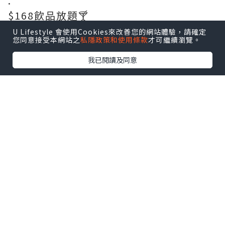
.
$168飲品放題🍸
每位$168就可以有兩小時無限飲 餐牌上面
U Lifestyle 會使用Cookies來改善您的網站體驗，請確定
您同意接受本網站之
私隱政策和使用條款
才可繼續瀏覽。
有好多款嘢飲都飲得 連酒精類飲品都有架❗️
我已閱讀及同意
小編極度推薦大家試吓飲
🐷十勝紅豆牛乳冰
同茶記普通嘅紅豆冰唔同㗎🤣
佢哋用啲靚奶🥛 所以奶味特別濃郁😭😭唔
係花奶溝出來嘅味🤣
.
🐷厚切牛舌扒（限量）
嚟到一定要即刻叫來食🤣 呢款厚切牛舌扒
係每日限量供應❗️
牛舌切得非常有厚度，外面烤到微微焦