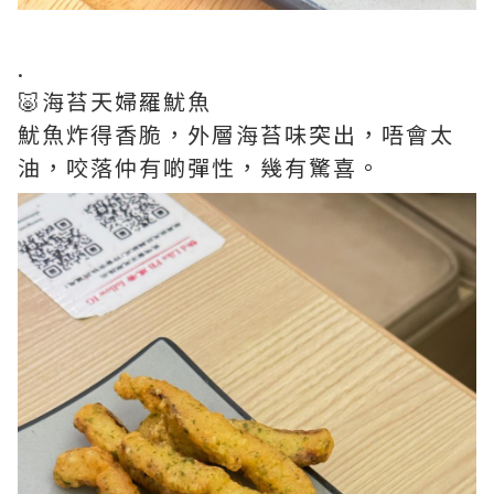
.
🐷海苔天婦羅魷魚
魷魚炸得香脆，外層海苔味突出，唔會太
油，咬落仲有啲彈性，幾有驚喜。