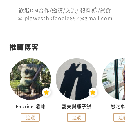
.

歡迎DM合作/邀請/交流/ 報料📬/試食

📧 pigwesthkfoodie852@gmail.com
推薦博客
Fabrice 嚐味
窩夫與蝦子餅
戀吃車
追蹤
追蹤
追蹤