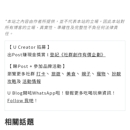
*本站之內容由作者所提供，並不代表本站的立場。因此本站對
所有博客的立場、真實性、準確性及完整性不負任何法律責
任。
【 U Creator 招募 】
出Post賺現金獎賞 l
登記《社群創作有價企劃》
【 睇Post + 參加品牌活動 】
瀏覽更多社群
打卡
丶
旅遊
丶
美食
丶
親子
丶
寵物
丶
扮靚
攻略
及
活動情報
U Blog開咗WhatsApp啦！發掘更多吃喝玩樂資訊！
Follow 我哋
！
相關話題