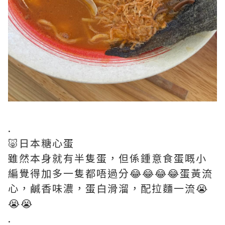
.
🐷日本糖心蛋
雖然本身就有半隻蛋，但係鍾意食蛋嘅小
編覺得加多一隻都唔過分😂😂😂😂蛋黃流
心，鹹香味濃，蛋白滑溜，配拉麵一流😭
😭😭
.