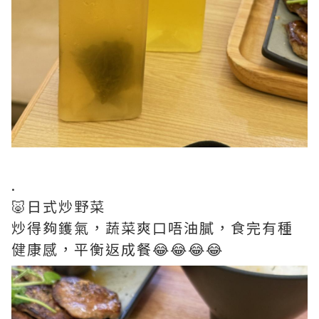
.
🐷日式炒野菜
炒得夠鑊氣，蔬菜爽口唔油膩，食完有種
健康感，平衡返成餐😂😂😂😂