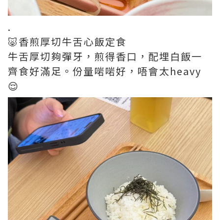
.
🐷香煎厚切牛舌心飯定食
牛舌厚切夠彈牙，煎得香口，配埋白飯一
齊食好滿足。份量啱啱好，唔會太heavy
😌