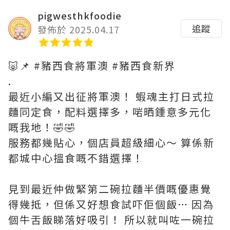
pigwesthkfoodie
追蹤
發佈於 2025.04.17
🐷📌 #豬西食將軍澳 #豬西食新界
.
最近小編又出征將軍澳！ 蝦魂主打日式拉
麵同定食，配料選擇多，啱晒鍾意多元化
嘅我地！🤣🤣
服務都幾貼心，個店員超級細心～ 算係新
都城中心搵食嘅不錯選擇！
見到最近仲做緊第二碗拉麵半價嘅優惠覺
得幾抵，但係又好想食試吓佢個飯… 因為
個牛舌飯睇落好吸引！ 所以就叫咗一碗拉