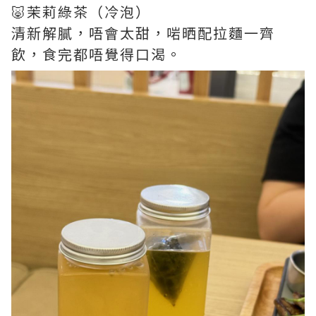
🐷茉莉綠茶（冷泡）
清新解膩，唔會太甜，啱晒配拉麵一齊
飲，食完都唔覺得口渴。