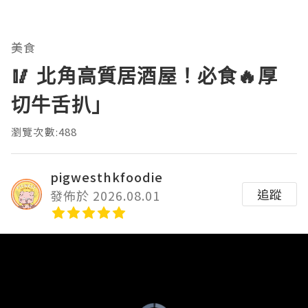
美食
🥢 北角高質居酒屋！必食🔥厚
切牛舌扒」
瀏覽次數:488
pigwesthkfoodie
追蹤
發佈於 2026.08.01