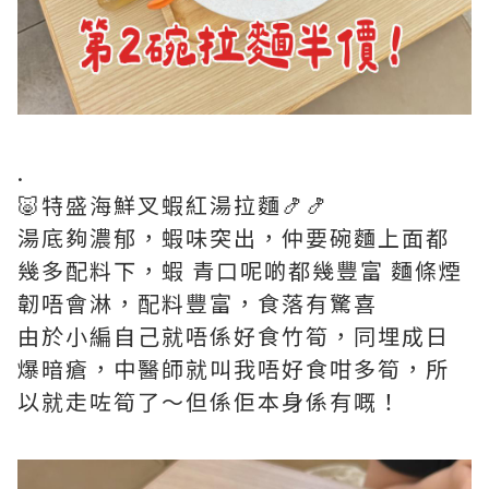
.
🐷特盛海鮮叉蝦紅湯拉麵🍤🍤
湯底夠濃郁，蝦味突出，仲要碗麵上面都
幾多配料下，蝦 青口呢啲都幾豐富 麵條煙
韌唔會淋，配料豐富，食落有驚喜
由於小編自己就唔係好食竹筍，同埋成日
爆暗瘡，中醫師就叫我唔好食咁多筍，所
以就走咗筍了～但係佢本身係有嘅！