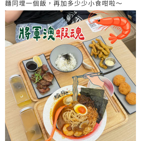
麵同埋一個飯，再加多少少小食咁啦～