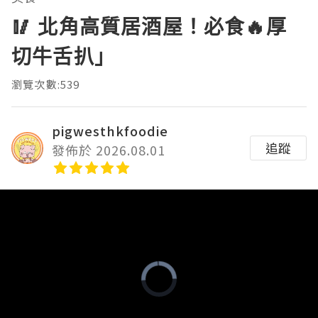
🥢 北角高質居酒屋！必食🔥厚
切牛舌扒」
瀏覽次數:539
pigwesthkfoodie
追蹤
發佈於 2026.08.01
Video
Player
is
loading.