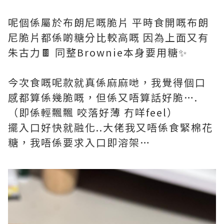
呢個係屬於布朗尼嘅脆片 平時食開嘅布朗
尼脆片都係啲糖分比較高嘅 因為上面又有
朱古力🍫 同整Brownie本身要用糖✨
今次食嘅呢款就真係麻麻哋，我覺得個口
感都算係幾脆嘅，但係又唔算話好脆….
（即係輕飄飄 咬落好薄 冇咩feel）
擺入口好快就融化..大佬我又唔係食緊棉花
糖，我唔係要求入口即溶架…