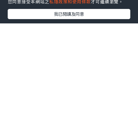
您同意接受本網站之
私隱政策和使用條款
才可繼續瀏覽。
有好多款嘢飲都飲得 連酒精類飲品都有架❗️
我已閱讀及同意
小編極度推薦大家試吓飲
🐷十勝紅豆牛乳冰
同茶記普通嘅紅豆冰唔同㗎🤣
佢哋用啲靚奶🥛 所以奶味特別濃郁😭😭唔
係花奶溝出來嘅味🤣
.
🐷厚切牛舌扒（限量）
嚟到一定要即刻叫來食🤣 呢款厚切牛舌扒
係每日限量供應❗️
牛舌切得非常有厚度，外面烤到微微焦
香，鎖死晒入面嘅肉汁
咬落口感爽脆彈牙，肉質嫩滑完全唔韌，
極力推薦！