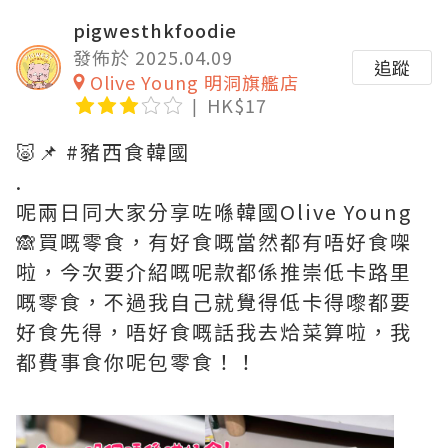
pigwesthkfoodie
發佈於 2025.04.09
追蹤
Olive Young 明洞旗艦店
HK$17
🐷📌 #豬西食韓國
.
呢兩日同大家分享咗喺韓國Olive Young
🙈買嘅零食，有好食嘅當然都有唔好食㗎
啦，今次要介紹嘅呢款都係推崇低卡路里
嘅零食，不過我自己就覺得低卡得嚟都要
好食先得，唔好食嘅話我去烚菜算啦，我
都費事食你呢包零食！！