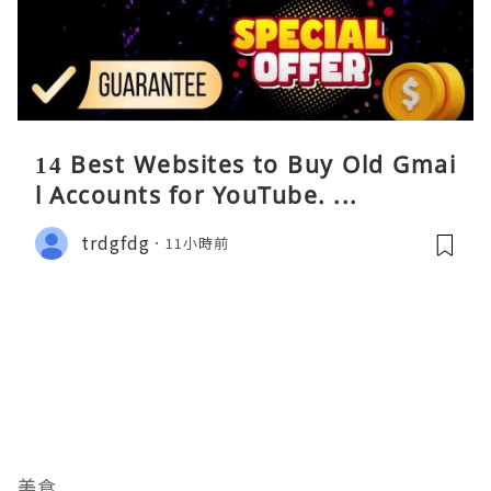
14 Best Websites to Buy Old Gmai
l Accounts for YouTube. ...
trdgfdg
11小時前
美食