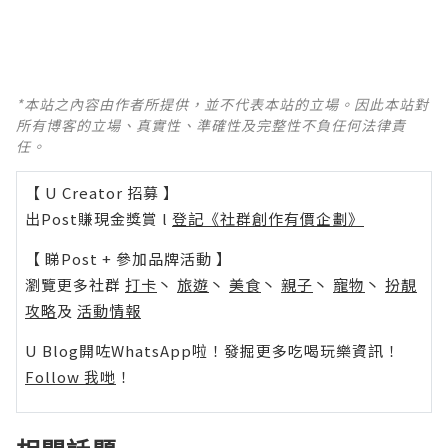
*本站之內容由作者所提供，並不代表本站的立場。因此本站對
所有博客的立場、真實性、準確性及完整性不負任何法律責
任。
【 U Creator 招募 】
出Post賺現金獎賞 l
登記《社群創作有價企劃》
【 睇Post + 參加品牌活動 】
瀏覽更多社群
打卡
丶
旅遊
丶
美食
丶
親子
丶
寵物
丶
扮靚
攻略
及
活動情報
U Blog開咗WhatsApp啦！發掘更多吃喝玩樂資訊！
Follow 我哋
！