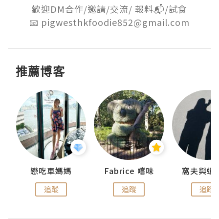
歡迎DM合作/邀請/交流/ 報料📬/試食

📧 pigwesthkfoodie852@gmail.com
推薦博客
戀吃車媽媽
Fabrice 嚐味
窩夫與蝦
追蹤
追蹤
追蹤