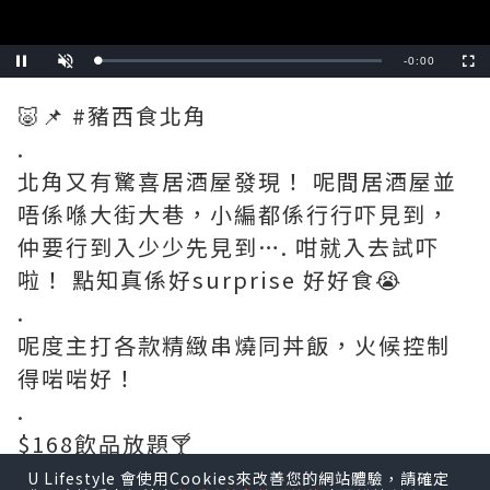
Remaining
-
0:57
Loaded
:
Pause
Unmute
Fullscre
0%
Time
🐷📌 #豬西食北角
.
北角又有驚喜居酒屋發現！ 呢間居酒屋並
唔係喺大街大巷，小編都係行行吓見到，
仲要行到入少少先見到…. 咁就入去試吓
啦！ 點知真係好surprise 好好食😭
.
呢度主打各款精緻串燒同丼飯，火候控制
得啱啱好！
.
$168飲品放題🍸
每位$168就可以有兩小時無限飲 餐牌上面
U Lifestyle 會使用Cookies來改善您的網站體驗，請確定