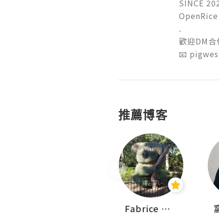
SINCE 2022
OpenRice L
.

歡迎DM合作
📧 pigwe
推薦博客
Sohyeon_sharing
Fabrice 嚐味