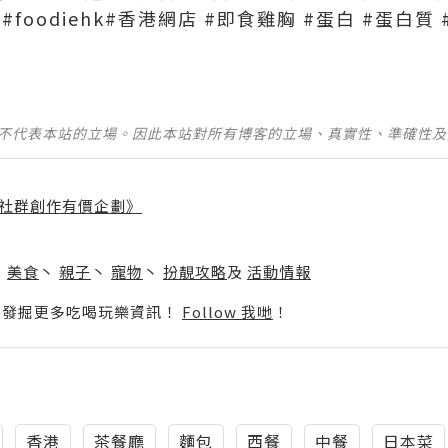
e #foodiehk#香港網店 #即食雞胸 #蛋白 #蛋白
並不代表本站的立場。因此本站對所有博客的立場、真實性、準確性
社群創作有價企劃》
】
丶
美食
丶
親子
丶
寵物
丶
扮靚攻略
及
活動情報
p啦！發掘更多吃喝玩樂資訊！
Follow 我哋
！
香港
茶餐廳
麵包
西餐
中餐
日本菜