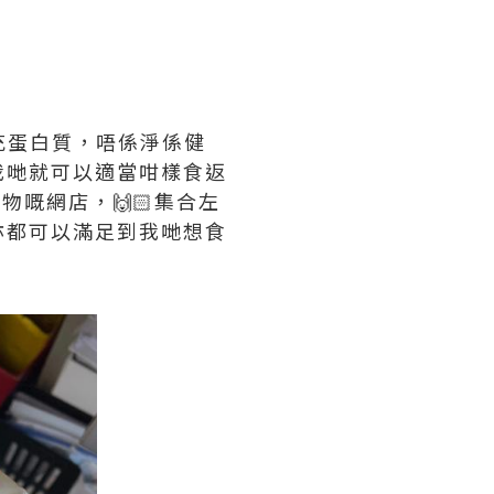
補充蛋白質，唔係淨係健
我哋就可以適當咁樣食返
食物嘅網店，🙌🏻集合左
亦都可以滿足到我哋想食