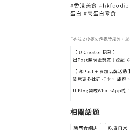
#香港美食 #hkfoodi
蛋白 #高蛋白零食
*本站之內容由作者所提供，
【 U Creator 招募 】
出Post賺現金獎賞 l
登記《
【 睇Post + 參加品牌活動 
瀏覽更多社群
打卡
丶
旅遊
U Blog開咗WhatsAp
相關話題
豬西食網店
吃貨日常