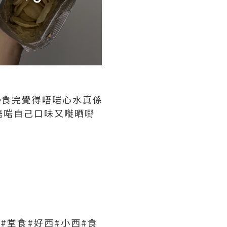
食完覺得唔啱心水真係
後唔啱自己口味又嘥晒嘢
菜#堂食#好西#小西#食