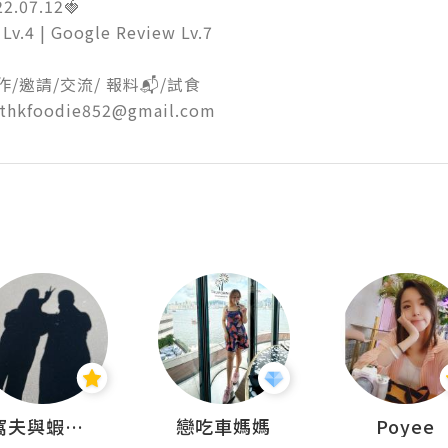
.07.12🍓

v.4 | Google Review Lv.7

/邀請/交流/ 報料📬/試食

sthkfoodie852@gmail.com
窩夫與蝦子餅
戀吃車媽媽
Poyee