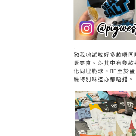
.
🥰我哋試咗好多款唔同
嘅零食。🥳其中有幾款我哋最
化同埋脆球。👍🏻至於
幾特別味道亦都唔錯。