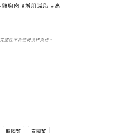
質 #雞胸肉 #增肌減脂 #高
及完整性不負任何法律責任。
韓國菜
泰國菜