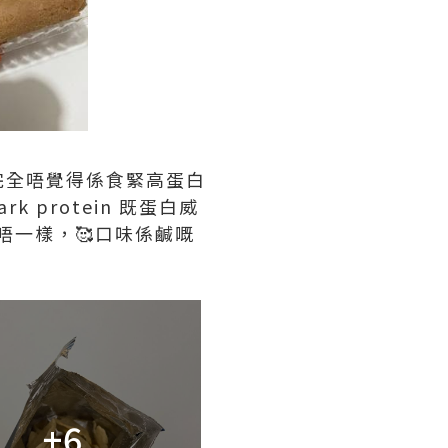
講完全唔覺得係食緊高蛋白
k protein 既蛋白威
粉唔一樣，🥰口味係鹹嘅
+6