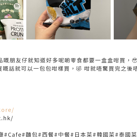
品嘅朋友仔就知道好多呢啲零食都要一盒盒咁買，
喺呢度買嘅話就可以一包包咁樣買，🤣 咁就唔驚買完之
tore/
x.hk/
廳#Cafe#麵包#西餐#中餐#日本菜#韓國菜#泰國