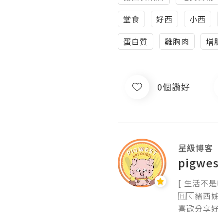
堂食
好西
小西
蛋白質
雞胸肉
增
0個讚好
星級博客
pigwes
[ 生活不是
🇭🇰豬西姊
喜歡分享好