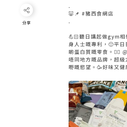
.
🐷📌 #豬西食網店
.
分享
分享
💪🏻聽日講起做gy
身人士嘅專利，🙁平
啲蛋白質嘅零食。👍🏻
唔同地方嘅品牌，超級
嘢嘅慾望。🥳好味又