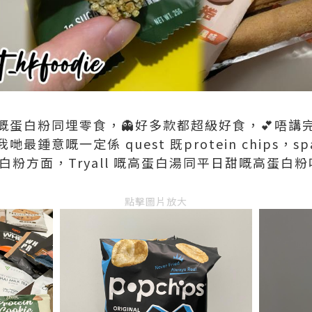
嘅蛋白粉同埋零食，👻好多款都超級好食，💕唔
鍾意嘅一定係 quest 既protein chips，spar
蛋白粉方面，Tryall 嘅高蛋白湯同平日甜嘅高蛋白
點擊圖片放大