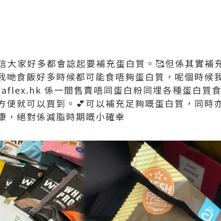
m相信大家好多都會諗起要補充蛋白質。🥰但係其實
日我哋食飯好多時候都可能食唔夠蛋白質，呢個時候
 @aflex.hk 係一間售賣唔同蛋白粉同埋各種蛋白質
方便就可以買到。💕可以補充足夠嘅蛋白質，同時
健康，絕對係減脂時期嘅小確幸