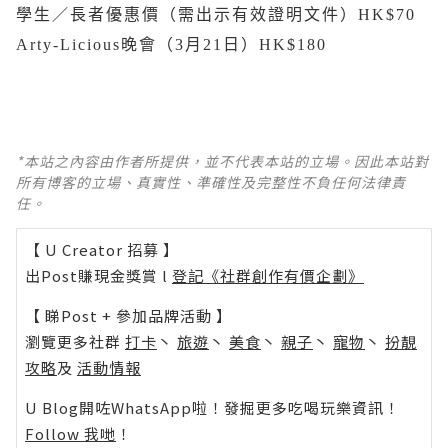
學生／長者優惠價（需出示有效證明文件）HK$70
Arty-Licious晚會（3月21日）
HK$180
*本站之內容由作者所提供，並不代表本站的立場。因此本站對
所有博客的立場、真實性、準確性及完整性不負任何法律責
任。
【 U Creator 招募 】
出Post賺現金獎賞 l
登記《社群創作有價企劃》
【 睇Post + 參加品牌活動 】
瀏覽更多社群
打卡
丶
旅遊
丶
美食
丶
親子
丶
寵物
丶
扮靚
攻略
及
活動情報
U Blog開咗WhatsApp啦！發掘更多吃喝玩樂資訊！
Follow 我哋
！