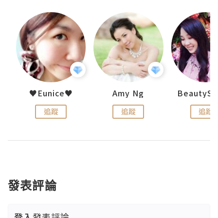
h 夏沫
♥Eunice♥
Amy Ng
追蹤
追蹤
追蹤
發表評論
登入
發表評論