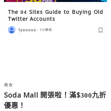
The 04 Sites Guide to Buying Old
Twitter Accounts
tyuuuuu
7小時前
美食
Soda Mall 開張啦！滿$300九折
優惠！