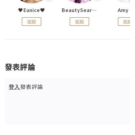
h 夏沫
♥Eunice♥
BeautySearch
Amy N
追蹤
追蹤
追蹤
發表評論
登入
發表評論