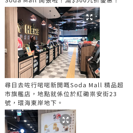
尋日去咗行啱啱新開嘅Soda Mall 精品超
市旗艦店，地點就係位於紅磡祟安街23
號，環海東岸地下。