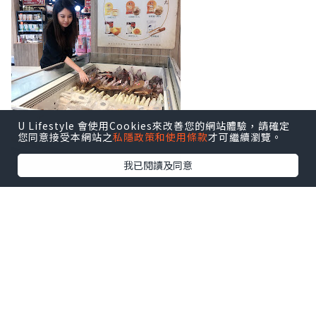
U Lifestyle 會使用Cookies來改善您的網站體驗，請確定
您同意接受本網站之
私隱政策和使用條款
才可繼續瀏覽。
我已閱讀及同意
佢哋仲做緊滿$300九折嘅優惠，真係好抵
喎！
我就已經入定貨，聖誕節朋友嚟我屋企，
就可以有小食呀、扒類嗰啲招呼人客啦！
同場仲有可嵐唱Busking，氣氛一流。
Soda - 致力實踐『健康 (Health)、民生
(Affordable)、互動 (Interaction)』三