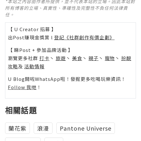
*本站之內容由作者所提供，並不代表本站的立場。因此本站對
所有博客的立場、真實性、準確性及完整性不負任何法律責
任。
【 U Creator 招募 】
出Post賺現金獎賞 l
登記《社群創作有價企劃》
【 睇Post + 參加品牌活動 】
瀏覽更多社群
打卡
丶
旅遊
丶
美食
丶
親子
丶
寵物
丶
扮靚
攻略
及
活動情報
U Blog開咗WhatsApp啦！發掘更多吃喝玩樂資訊！
Follow 我哋
！
相關話題
蘭花紫
浪漫
Pantone Universe