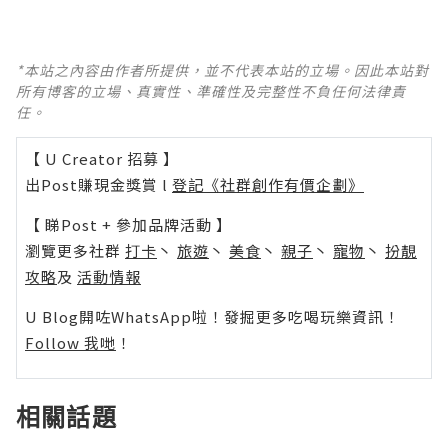
*本站之內容由作者所提供，並不代表本站的立場。因此本站對
所有博客的立場、真實性、準確性及完整性不負任何法律責
任。
【 U Creator 招募 】
出Post賺現金獎賞 l
登記《社群創作有價企劃》
【 睇Post + 參加品牌活動 】
瀏覽更多社群
打卡
丶
旅遊
丶
美食
丶
親子
丶
寵物
丶
扮靚
攻略
及
活動情報
U Blog開咗WhatsApp啦！發掘更多吃喝玩樂資訊！
Follow 我哋
！
相關話題