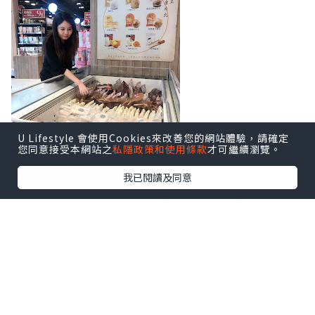
U Lifestyle 會使用Cookies來改善您的網站體驗，請確定
您同意接受本網站之
私隱政策和使用條款
才可繼續瀏覽。
我已閱讀及同意
佢哋仲做緊滿$300九折嘅優惠，真係好抵
喎！
我就已經入定貨，聖誕節朋友嚟我屋企，
就可以有小食呀、扒類嗰啲招呼人客啦！
同場仲有可嵐唱Busking，氣氛一流。
Soda - 致力實踐『健康 (Health)、民生