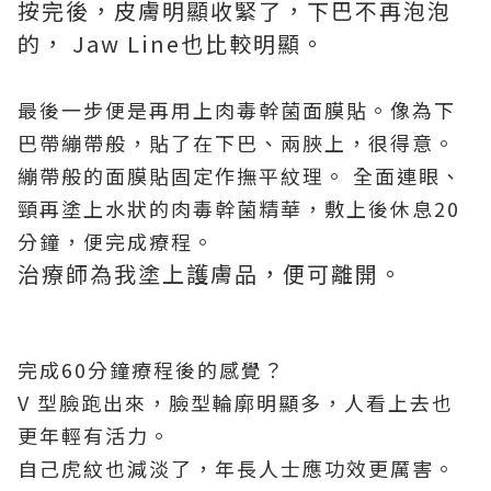
按完後，皮膚明顯收緊了，下巴不再泡泡
的， Jaw Line也比較明顯。
最後一步便是再用上肉毒幹菌面膜貼。像為下
巴帶繃帶般，貼了在下巴、兩脥上，很得意。
繃帶般的面膜貼固定作撫平紋理。 全面連眼、
頸再塗上水狀的肉毒幹菌精華，敷上後休息20
分鐘，便完成療程。
治療師為我塗上護膚品，便可離開。
完成60分鐘療程後的感覺？
V 型臉跑出來，臉型輪廓明顯多，人看上去也
更年輕有活力。
自己虎紋也減淡了，年長人士應功效更厲害。