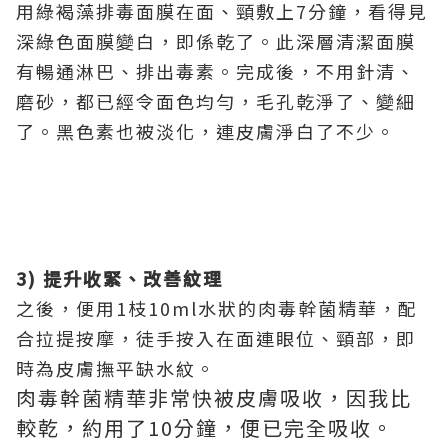
用綠褐藻排毒面膜在面、頸敷上7分鐘，看得見
深綠色面膜變白，即係乾了。此深層清潔面膜
有暢通淋巴、排出毒素。完成後，不用針清、
磨砂，都已經令面色均勻，毛孔乾淨了、變細
了。黑色素也被淡化，連皮膚淨白了不少。
3)
提升收緊、改善紋理
之後，便用1枝10ml水狀的肉毒幹菌精華，配
合拉提按摩，徒手按入在面連眼位、頸部，即
時為皮膚撫平缺水紋。
肉毒幹菌精華非常快被皮膚吸收，因我比
較乾，約用了10分鐘，便已完全吸收。