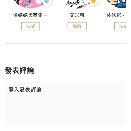
點滴
儍媽媽與兩隻小魔怪之家
艾米莉
追蹤
追蹤
追蹤
發表評論
登入
發表評論