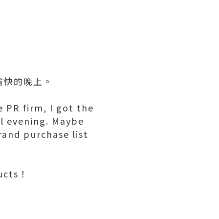
個愉快的晚上。
 PR firm, I got the
ul evening. Maybe
rand purchase list
ducts！