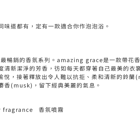
同味道都有，定有一款適合你作泡泡浴。
e是品牌最暢銷的香氛系列。amazing grace是一款
度清新潔淨的芳香，彷如每天都穿著自己最美的衣
感官愉悅，接著釋放出令人難以抗拒、柔和清新的鈴蘭(mugu
香(musk)，留下經典美麗的氣息。
ay fragrance 香氛噴霧