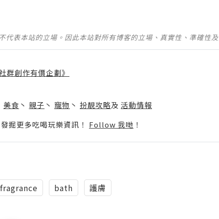
並不代表本站的立場。因此本站對所有博客的立場、真實性、準確性
社群創作有價企劃》
】
丶
美食
丶
親子
丶
寵物
丶
扮靚攻略
及
活動情報
p啦！發掘更多吃喝玩樂資訊！
Follow 我哋
！
fragrance
bath
護膚