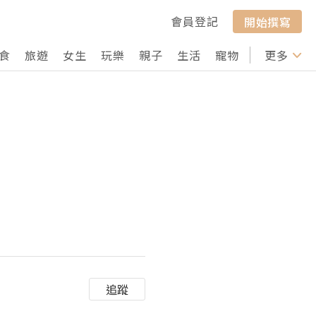
會員登記
開始撰寫
食
旅遊
女生
玩樂
親子
生活
寵物
行山
更多
打卡
追蹤