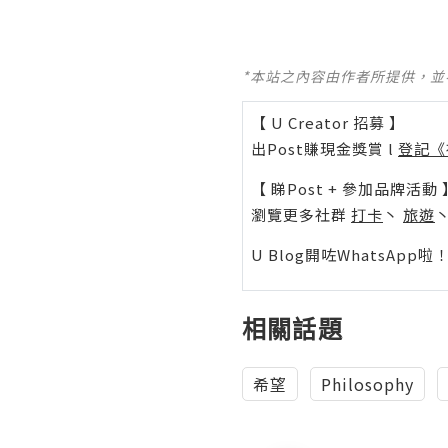
*本站之內容由作者所提供，
【 U Creator 招募 】
出Post賺現金獎賞 l
登記《
【 睇Post + 參加品牌活動 
瀏覽更多社群
打卡
丶
旅遊
U Blog開咗WhatsAp
相關話題
希望
Philosophy