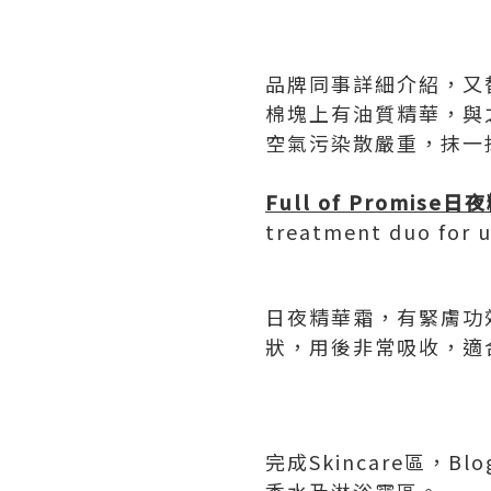
品牌同事詳細介紹，又
棉塊上有油質精華，與
空氣污染散嚴重，抹一
F
ull of
P
romise
日夜
treatment duo for u
日夜精華霜，有緊膚功
狀，用後非常吸收，適
完成Skincare區，