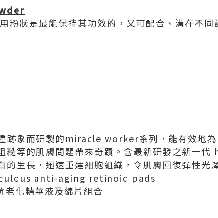
owder
 粉，用粉狀是最能保持其功效的，又可配合、溝在不
跡象而研製的miracle worker系列，能有效
糙等的肌膚問題帶來奇蹟。含最新研發之新一代 hp
白的生長，迅速重建細胞組織，令肌膚回復彈性光
culous anti-aging retinoid pads
r 神奇抗老化精華液及綿片組合