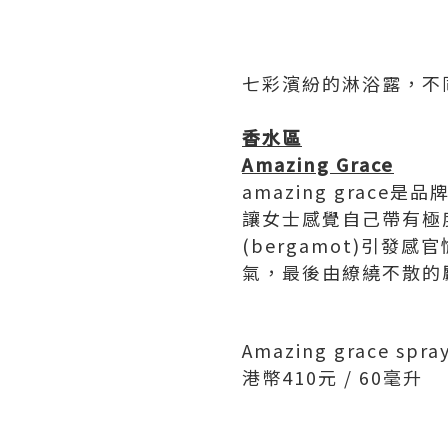
七彩濱紛的淋浴露，不
香水區
A
mazing
G
race
amazing grac
讓女士感覺自己帶有極
(bergamot)引發
氣，最後由繚繞不散的麝
Amazing grace spr
港幣410元 / 60毫升