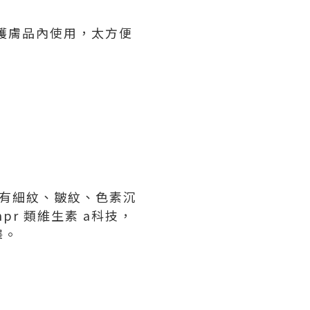
同護膚品內使用，太方便
地為有細紋、皺紋、色素沉
r 類維生素 a科技，
澤。