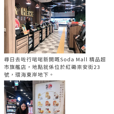
尋日去咗行啱啱新開嘅Soda Mall 精品超
市旗艦店，地點就係位於紅磡祟安街23
號，環海東岸地下。