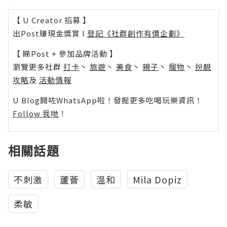
【 U Creator 招募 】
出Post賺現金獎賞 l
登記《社群創作有價企劃》
【 睇Post + 參加品牌活動 】
瀏覽更多社群
打卡
丶
旅遊
丶
美食
丶
親子
丶
寵物
丶
扮靚
攻略
及
活動情報
U Blog開咗WhatsApp啦！發掘更多吃喝玩樂資訊！
Follow 我哋
！
相關話題
不刺激
蘆薈
温和
Mila Dopiz
柔敏