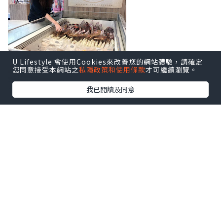
U Lifestyle 會使用Cookies來改善您的網站體驗，請確定
您同意接受本網站之
私隱政策和使用條款
才可繼續瀏覽。
我已閱讀及同意
佢哋仲做緊滿$300九折嘅優惠，真係好抵
喎！
我就已經入定貨，聖誕節朋友嚟我屋企，
就可以有小食呀、扒類嗰啲招呼人客啦！
同場仲有可嵐唱Busking，氣氛一流。
Soda - 致力實踐『健康 (Health)、民生
(Affordable)、互動 (Interaction)』三
大理念，讓顧客買得安心，令生活更添姿