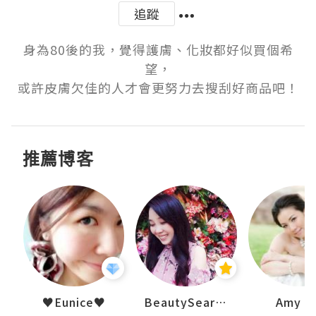
追蹤
身為80後的我，覺得護膚、化妝都好似買個希
望，

或許皮膚欠佳的人才會更努力去搜刮好商品吧！
推薦博客
h 夏沫
♥Eunice♥
BeautySearch
Amy N