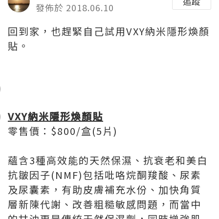
追蹤
發佈於 2018.06.10
回到家，也趕緊自己試用VXY納米隱形煥顏
貼。
VXY
納米隱形煥顏貼
零售價：$800/盒(5片)
蘊含3種高效能的天然保濕、抗衰老和美白
抗皺因子(NMF)包括吡咯烷酮羧酸、尿素
及尿囊素，有助皮膚補充水份、加快角質
層新陳代謝、改善粗糙敏感問題，而當中
的甘油更是傳統天然保濕劑，同時增強肌