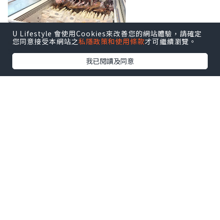
U Lifestyle 會使用Cookies來改善您的網站體驗，請確定
您同意接受本網站之
私隱政策和使用條款
才可繼續瀏覽。
我已閱讀及同意
佢哋仲做緊滿$300九折嘅優惠，真係好抵
喎！
我就已經入定貨，聖誕節朋友嚟我屋企，
就可以有小食呀、扒類嗰啲招呼人客啦！
同場仲有可嵐唱Busking，氣氛一流。
Soda - 致力實踐『健康 (Health)、民生
(Affordable)、互動 (Interaction)』三
大理念，讓顧客買得安心，令生活更添姿
彩。
Soda - 為『精品超市』，提供健康食材，