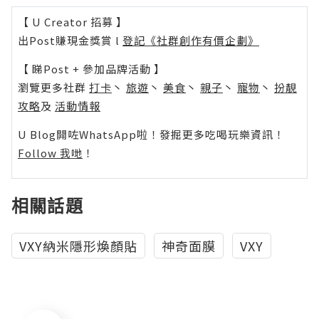
【 U Creator 招募 】
出Post賺現金獎賞 l
登記《社群創作有價企劃》
【 睇Post + 參加品牌活動 】
瀏覽更多社群
打卡
丶
旅遊
丶
美食
丶
親子
丶
寵物
丶
扮靚
攻略
及
活動情報
U Blog開咗WhatsApp啦！發掘更多吃喝玩樂資訊！
Follow 我哋
！
相關話題
VXY納米隱形煥顏貼
神奇面膜
VXY