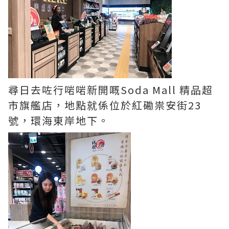
尋日去咗行啱啱新開嘅Soda Mall 精品超
市旗艦店，地點就係位於紅磡祟安街23
號，環海東岸地下。