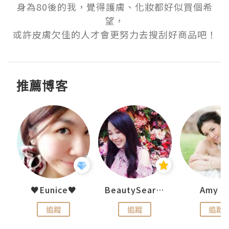
身為80後的我，覺得護膚、化妝都好似買個希
望，

或許皮膚欠佳的人才會更努力去搜刮好商品吧！
推薦博客
h 夏沫
♥Eunice♥
BeautySearch
Amy N
追蹤
追蹤
追蹤